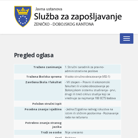
Toggle n
Pregled oglasa
Traženo zanimanje
1. Stručni saradnik za pravno-
administrativne poslove
Tražena školska sprema
Visoko stručno obrazovanje (VSS-1)
Završena škola / fakultet
- VII stepen – Pravni ili ekonomski
fakultet ili visoko obrazovanje po
Bolonjskom sistemu studiranja - prvi,
drugi ili treći ciklus studija koji se
vrednuje sa najmanje 180 ECTS bodova
Položen stručni ispit
Posebna znanja i vještine
- Jedna (1) godina radnog iskustva na
istim ili sličnim poslovima - Poznavanje
rada na računaru
Potrebno znanje stranog
jezika
Traži se osoba
Nije uneseno
Spol
Nebitno