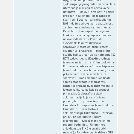
njegovom radu po pitanjima iz
djelokruga njegovog rada. Osnovna plata
utvrđena je u skladu sa atima Javne
ustanove. III Uslovi: Pored opštih uslova
propisanih zakonom: - da je kandidat
stariji od 18 godina - da je državljanin
BiH i - da ima zdravstvenu sposobnost
za obavljanje poslova radnog mjesta,
Kandidat koji se prijavljuje na Javni
konkurs treba da ispunjava i posebne
uslove: - VII stepen – Pravni ili
ekonomski fakultet ili visoko
obrazovanje po Bolonjskom sistemu
studiranja - prvi, drugi ili treći ciklus
studija koji se vrednuje sa najmanje 180
ECTS bodova - Jedna (1) godina radnog
iskustva na istim ili sličnim poslovima -
Poznavanje rada na računaru Prijava na
Javni konkurs mora biti u pisanoj formi i
potpisana od strane kandidata, te
sadržavati: - Ime i prezime kandidata,
adresu stanovanja, e-mail adresu,
kontak telefon, naziv radnog mjesta iz
Javnog konkursa na koje se podnosi
prijava, kraća biografija, spisak
dokumentacije koja se prilaže uz
prijavu, datum prijave, te potpis
kandidata. Uz prijavu na Javni konkurs,
kandidati su dužni dostaviti
dokumentaciju, kako slijedi: - Potpisanu
prijavu na konkurs sa kraćom
biografijom, - Izvod iz matične knjige
rođenih (rodni list), - Uvjerenje o
državljanstvu BiH (ne straije od 6
mjeseci), - Potvrdu o prebivalištu – CIPS