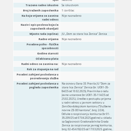
Trazeno radno iskustvo
Sa iskustvom
Broj traženih zaposlenika
1 izvršilac
Na koje vrijeme se zasniva
Nije naznačeno
radni odnos
Naziv i opis poslova koje će
zaposlenik obavljati
Mjesto rada (općina)
JU „Dom za stara lica Zenica“ Zenica
Radno vrijeme
Nije naznačeno
Posebne psiho - fizičke
sposobnosti
Godine starosti
Očekivana plata
Radni odnos se zasniva na:
Nije naznačeno
Rok za stupanje na rad
Posebni zahtjevi poslodavca u
posredovanju službe
Posebni zahtjevi poslodavca u
Na osnovu člana 33. Pravila JU “Dom za
pogledu zaposlenika
stara lica Zenica” Zenica (br. UO01-35-
84/25 od 10.02.2025), Pravilnika o radu
Javne ustanove (br.UO01-35-114/25 od
25.02.2025.), Uredbe o postupku prijema
u radni odnos u javnom sektoru u
Zeničko-dobojskom kantonu (“Službene
novine ZE-DO kantona”, broj: 2/24),
Odluke o raspisivanju konkursa (br 01-
35-209/25 od 07.04.2025.godine) u skladu
sa Saglasnosti Gradonačelnika Grada
Zenica za raspisivanje javnog konkursa,
broj: 02-45-6182/25 od 17.03.2025. godine,