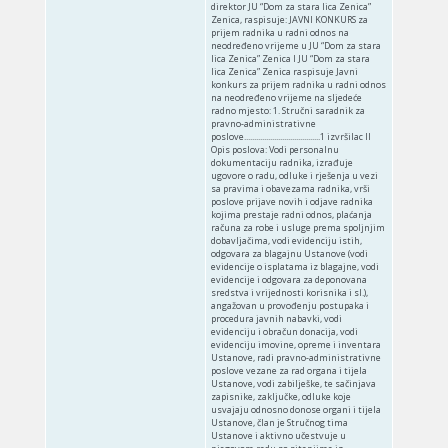
direktor JU “Dom za stara lica Zenica”
Zenica, raspisuje: JAVNI KONKURS za
prijem radnika u radni odnos na
neodređeno vrijeme u JU “Dom za stara
lica Zenica” Zenica I JU “Dom za stara
lica Zenica” Zenica raspisuje Javni
konkurs za prijem radnika u radni odnos
na neodređeno vrijeme na sljedeće
radno mjesto: 1. Stručni saradnik za
pravno-administrativne
poslove......................................1 izvršilac II
Opis poslova: Vodi personalnu
dokumentaciju radnika, izrađuje
ugovore o radu, odluke i rješenja u vezi
sa pravima i obavezama radnika, vrši
poslove prijave novih i odjave radnika
kojima prestaje radni odnos, plaćanja
računa za robe i usluge prema spoljnjim
dobavljačima, vodi evidenciju istih,
odgovara za blagajnu Ustanove (vodi
evidencije o isplatama iz blagajne, vodi
evidencije i odgovara za deponovana
sredstva i vrijednosti korisnika i sl.),
angažovan u provođenju postupaka i
procedura javnih nabavki, vodi
evidenciju i obračun donacija, vodi
evidenciju imovine, opreme i inventara
Ustanove, radi pravno-administrativne
poslove vezane za rad organa i tijela
Ustanove, vodi zabilješke, te sačinjava
zapisnike, zaključke, odluke koje
usvajaju odnosno donose organi i tijela
Ustanove, član je Stručnog tima
Ustanove i aktivno učestvuje u