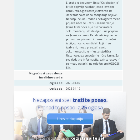
Listu), a u dnevnom listu “Oslobođenje”
bit će objavljena obavijest o Javnom
konkursu. Oglas ostaje otvoren 10
(deset) dana od dana posljednje objave.
Nepotpune, neuredne i neblagovremene
prijave neće se uzeti u razmatranje.
Javna Ustanova nije dužna vraćati
dokumentaciju dostavljenu uz prijavu
na Javni konkurs. Kandidati koji ne budu
pozvani na pismeni i usmeni stručni
ispit, odnosno kandidati koji nisu
izabrani, mogu preuzeti svoju
dokumentaciju u mjestu sjedišta
Ustanove, uz predočenje lične karte. Za
sva dodatne informacije, zainteresovani
se mogu obratiti na telefon broj 032/226-
514
Mogućnost zaposlenja
invalidne osobe
Oglas od
2025-04-09
Oglas do
2025-04-19
Nezaposleni ste i
tražite posao.
Pronađite posao iz
25
oglasa
Unesite biografiju
Niste registrovani?
Registrirajte se!