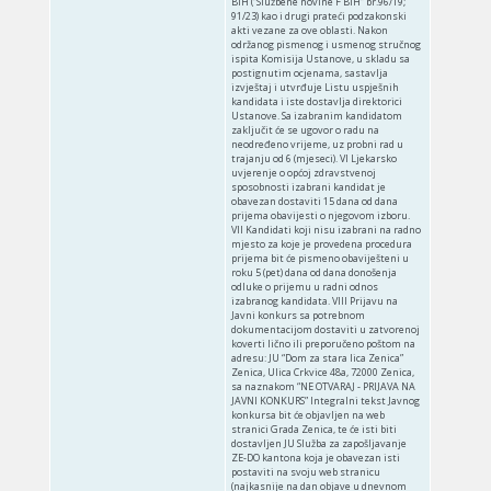
BiH (“Službene novine F BiH” br.96/19;
91/23) kao i drugi prateći podzakonski
akti vezane za ove oblasti. Nakon
održanog pismenog i usmenog stručnog
ispita Komisija Ustanove, u skladu sa
postignutim ocjenama, sastavlja
izvještaj i utvrđuje Listu uspješnih
kandidata i iste dostavlja direktorici
Ustanove. Sa izabranim kandidatom
zaključit će se ugovor o radu na
neodređeno vrijeme, uz probni rad u
trajanju od 6 (mjeseci). VI Ljekarsko
uvjerenje o općoj zdravstvenoj
sposobnosti izabrani kandidat je
obavezan dostaviti 15 dana od dana
prijema obavijesti o njegovom izboru.
VII Kandidati koji nisu izabrani na radno
mjesto za koje je provedena procedura
prijema bit će pismeno obaviješteni u
roku 5 (pet) dana od dana donošenja
odluke o prijemu u radni odnos
izabranog kandidata. VIII Prijavu na
Javni konkurs sa potrebnom
dokumentacijom dostaviti u zatvorenoj
koverti lično ili preporučeno poštom na
adresu: JU “Dom za stara lica Zenica”
Zenica, Ulica Crkvice 48a, 72000 Zenica,
sa naznakom “NE OTVARAJ - PRIJAVA NA
JAVNI KONKURS” Integralni tekst Javnog
konkursa bit će objavljen na web
stranici Grada Zenica, te će isti biti
dostavljen JU Služba za zapošljavanje
ZE-DO kantona koja je obavezan isti
postaviti na svoju web stranicu
(najkasnije na dan objave u dnevnom