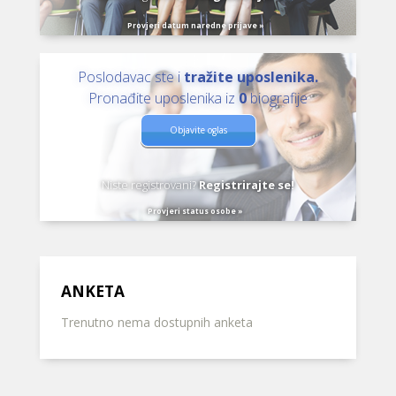
Provjeri datum naredne prijave »
Poslodavac ste i
tražite uposlenika.
Pronađite uposlenika iz
0
biografije
Objavite oglas
Niste registrovani?
Registrirajte se!
Provjeri status osobe »
ANKETA
Trenutno nema dostupnih anketa