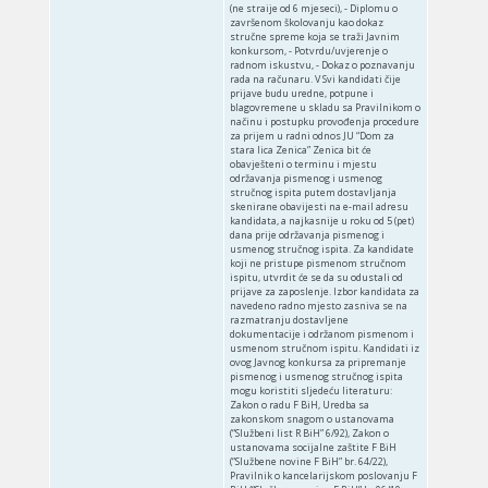
(ne straije od 6 mjeseci), - Diplomu o
završenom školovanju kao dokaz
stručne spreme koja se traži Javnim
konkursom, - Potvrdu/uvjerenje o
radnom iskustvu, - Dokaz o poznavanju
rada na računaru. V Svi kandidati čije
prijave budu uredne, potpune i
blagovremene u skladu sa Pravilnikom o
načinu i postupku provođenja procedure
za prijem u radni odnos JU “Dom za
stara lica Zenica” Zenica bit će
obavješteni o terminu i mjestu
održavanja pismenog i usmenog
stručnog ispita putem dostavljanja
skenirane obavijesti na e-mail adresu
kandidata, a najkasnije u roku od 5 (pet)
dana prije održavanja pismenog i
usmenog stručnog ispita. Za kandidate
koji ne pristupe pismenom stručnom
ispitu, utvrdit će se da su odustali od
prijave za zaposlenje. Izbor kandidata za
navedeno radno mjesto zasniva se na
razmatranju dostavljene
dokumentacije i održanom pismenom i
usmenom stručnom ispitu. Kandidati iz
ovog Javnog konkursa za pripremanje
pismenog i usmenog stručnog ispita
mogu koristiti sljedeću literaturu:
Zakon o radu F BiH, Uredba sa
zakonskom snagom o ustanovama
(“Službeni list R BiH” 6/92), Zakon o
ustanovama socijalne zaštite F BiH
(“Službene novine F BiH” br. 64/22),
Pravilnik o kancelarijskom poslovanju F