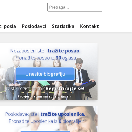
ci posla
Poslodavci
Statistika
Kontakt
Nezaposleni ste i
tražite posao.
Pronađite posao iz
30
oglasa
Unesite biografiju
Niste registrovani?
Registrirajte se!
Provjeri datum naredne prijave »
Poslodavac ste i
tražite uposlenika.
Pronađite uposlenika iz
0
biografije