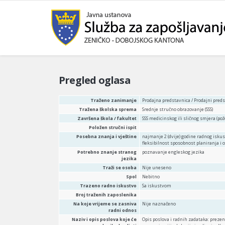
Pregled oglasa
Traženo zanimanje
Prodajna predstavnica / Prodajni pred
Tražena školska sprema
Srednje stručno obrazovanje (SSS)
Završena škola / fakultet
SSS medicinskog ili sličnog smjera (pož
Položen stručni ispit
Posebna znanja i vještine
najmanje 2 (dvije) godine radnog isku
fleksibilnost sposobnost planiranja i 
Potrebno znanje stranog
poznavanje engleskog jezika
jezika
Traži se osoba
Nije uneseno
Spol
Nebitno
Trazeno radno iskustvo
Sa iskustvom
Broj traženih zaposlenika
Na koje vrijeme se zasniva
Nije naznačeno
radni odnos
Naziv i opis poslova koje će
Opis poslova i radnih zadataka: preze