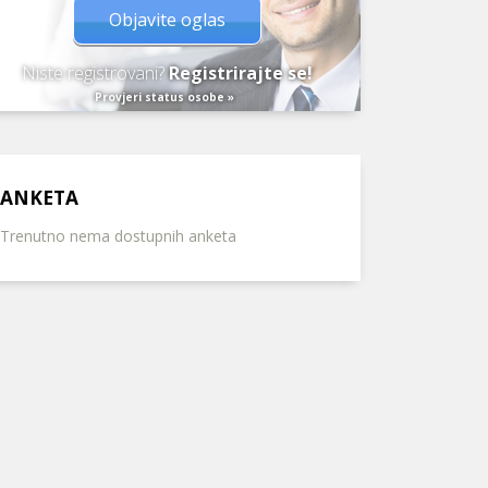
Objavite oglas
Niste registrovani?
Registrirajte se!
Provjeri status osobe »
ANKETA
Trenutno nema dostupnih anketa