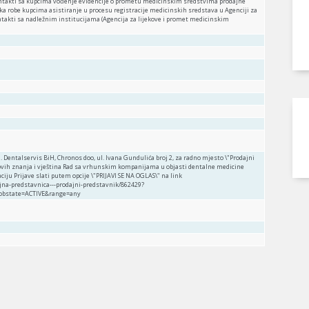
 Kontakti sa kupcima vođenje evidencije o prometu medicinskim sredstvima prodajne
uka robe kupcima asistiranje u procesu registracije medicinskih sredstava u Agenciji za
ntakti sa nadležnim institucijama (Agencija za lijekove i promet medicinskim
j. Dentalservis BiH, Chronos doo, ul. Ivana Gundulića broj 2, za radno mjesto \"Prodajni
novih znanja i vještina Rad sa vrhunskim kompanijama u objasti dentalne medicine
ciju Prijave slati putem opcije \"PRIJAVI SE NA OGLAS\" na link
na-predstavnica---prodajni-predstavnik/862429?
obstate=ACTIVE&range=any