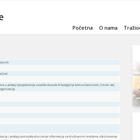
Početna
O nama
Tražio
stavnik
eljno)
stva u prodaji posjedovanje vozačke dozvole B kategorije komunikativnost, timski rad,
organizacije
ntacija i prodaja proizvoda ažuriranje informacija na društvenim mrežama učestvovanje