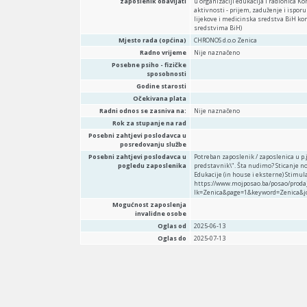
zaposlenik obavljati
u organizaciji edukacija i radionica
aktivnosti - prijem, zaduženje i ispor
lijekove i medicinska sredstva BiH ko
sredstvima BiH)
Mjesto rada (općina)
CHRONOS d.o.o Zenica
Radno vrijeme
Nije naznačeno
Posebne psiho - fizičke
sposobnosti
Godine starosti
Očekivana plata
Radni odnos se zasniva na:
Nije naznačeno
Rok za stupanje na rad
Posebni zahtjevi poslodavca u
posredovanju službe
Posebni zahtjevi poslodavca u
Potreban zaposlenik / zaposlenica u p.
pogledu zaposlenika
predstavnik\". Šta nudimo? Sticanje 
Edukacije (in house i eksterne) Stimula
https://www.mojposao.ba/posao/prodaj
lk=Zenica&page=1&keyword=Zenica&j
Mogućnost zaposlenja
invalidne osobe
Oglas od
2025-06-13
Oglas do
2025-07-13