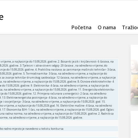
Početna
O nama
Tražio
vrijeme, a najkasnije do 15.08.2026. godine. 2. Bosanki jezik i književnost- 6 časova, na
.2026. godine. 3. Tjelesni i zdravstveni odgoj- 20 časova , na određeno vrijeme, do
snije do 15.08.2026. godine. 4. Praktična nastava za zanimanje mašinski tehničar- 3 časa,
5.08.2026. godine. 5. Termodinamika- 3 časa, na određeno vrijeme, a najkasnije do
va za zvanje tehničar drumskog saobraćaja- 12 časova, na određeno vrijeme, a najkasnije
časa, na određeno vrijeme, a najkasnije do 15.08.2026. godine. 8. Osnove elektrotehnike- 4
 do 15.08.2026. godine. 9. Elektronika- 4 časa, na određeno vrijeme, a najkasnije do
asa, na određeno vrijeme, a najkasnije do 15.08.2026. godine. 11. Energetska elektronika-
ije do 15.08.2026. godine. 12. Primjena računara u energetici- 2 časa, na određeno
od. 13. Elektroenergetska postrojenja- 4 časa, na određeno vrijeme, a najkasnije do
ije i osvjetljenja- 3 časa, na određeno vrijeme, a najkasnije do 15.08.2026. god. 15.
no vrijeme, a najkasnije do 15.08.2026.god. 16. Električne mašine- 4 časa, na određeno
d. 17. Ekonomika BIH- 1 čas, na određeno vrijeme, a najkasnije do 15.08.2026. god. Oglas:
una radna norma, na određeno vrijeme, a najkasnije do 15.08.2026. godine. 2. Radnik-ca
norme, na određeno vrijeme, a najkasnije do 15.08.2026. godine.
ako radno mjesto je navedeno u tekstu konkursa