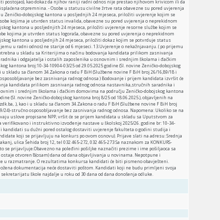
ti postojao), kao dokaz da njihov raniji radni odnos nije prestao njihovom krivicom ili da
splaćena otpremnina. - Osobe u statusu civilne žrtve rata obavezne su pored uvjerenja
u Zeničko-dobojskog kantona u posljednjih 24 mjeseca, priložiti uvjerenje kojim se
- Osobe kojima je utvrden status invalida, obavezne su pored uvjerenja o neprekidnom
jskog kantona u posljednjith 24 mjeseca, priložiti uvjerenje resorne službe kojim se
obe kojima je utvrden status logoraša, obavezne su pored uvjerenja o neprekidnom
jskog kantona u posljednjih 24 mjeseca, priložiti dokaz kojim se potvrduje status
rijemu u radni odnos) ne starije od 6 mjeseci. 13.Uvjerenje o nekažnjavanju. ( po prijemu
otrebna u skladu sa Kriterijima o načinu bodovanja kandidata prilikom zasnivanja
adnika i odgajatelja i ostalih zaposlenika u osnovnim i srednjim školama i đačkim
g kantona broj:10-34-10904-03/25 od 29.05.2025 godine (Sl. novine Zeničko-dobojskog
o i u skladu sa članom 34.Zakona o radu F BiH (Službene novine F BiH broj 26/16,89/18 i
 osposobljavanje bez zasnivanja radnog odnosa ) Bodovanje i prijem kandidata izvršit će
vanja kandidata prilikom zasnivanja radnog odnosa nastavnika,stručnih saradnika i
osnovnim i srednjim školama i đačkim domovima na području Zeničko-dobojskog kantona
dine (Sl. novine Zeničko-dobojskog kantona broj 8/25 od 18.06.2025.), objavljenih na
dk.ba, .), kao i u skladu sa članom 34.Zakona o radu F BiH (Službene novine F BiH broj
 i 39/24)-stručno osposobljavanje bez zasnivanja radnog odnosa. Napomena: Ukoliko se na
avaju uslove propisane NPP, vršit će se prijem kandidata u skladu sa Uputstvom za
verifikovano i instruktivno izvođenje nastave u školskoj 2025/26. godine br: 10-34-
i kandidati su dužni pored ostalog dostaviti uvjerenje fakulteta o godini studija i
ndidate koji se prijavljuju na konkurs po ovom osnovu). Prijave slati na adresu: Srednja
kanj, ulica Šehida broj 12, tel 032 465-272, 032 465-273 Sa naznakom za KONKURS-
 se prijavljuje.Obavezno na poleđini pošiljke naznačiti prezime i ime pošiljaoca sa
staje otvoren 8(osam) dana od dana objavljivanja u novinama. Nepotpune i
e u razmatranje. O rezultatima konkursa kandidati će biti pismeno obavješteni.
ožena dokumentacija neće dostaviti poštom. Kandidati koji ne budu primljeni svoja
sekretarijatu škole najdalje u roku od 30 dana od dana donošenja odluke.