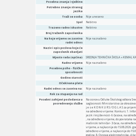
Posebna znanja i vještine
Potrebno znanje stranog
jezika
Traži se osoba
Nije uneseno
Spol
Nebitno
Trazeno radno iskustvo
Nebitno
Broj traženih zaposlenika
Na koje vrijeme se zasniva
Nije naznačeno
radni odnos
Naziv i opis poslova koje će
zaposlenik obavljati
Mjesto rada (općina)
SREDNJA TEHNIČKA ŠKOLA « KEMAL K
Radno vrijeme
Nije naznačeno
Posebne psiho - fizičke
sposobnosti
Godine starosti
Očekivana plata
Radni odnos se zasniva na:
Nije naznačeno
Rok za stupanje na rad
Posebni zahtjevi poslodavca u
Na osnovu Odluke Školskog odbora Sred
posredovanju službe
saglasnosti Ministarstva za obrazovanje
j e s e K O N K U R S / O G L A S za p
na određeno vrijeme: Konkurs: 1. Infor
jezik i književnost- 6 časova, na određ
, na određeno vrijeme, do povrataka ra
mašinski tehničar- 3 časa, na određen
vrijeme, a najkasnije do 15.08.2026. g
određeno vrijeme, a najkasnije do 15.08
godine. 8. Osnove elektrotehnike- 4 čas