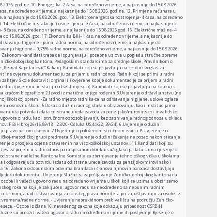
8.2026. godine. 10. Energetika- 2 časa, na određeno vrijeme, a najkasnije do 15.08.2026.
časa, na određeno vrijeme, a najkasnije do 15.08.2026. godine. 12. Primjena računara u
e, a najkasnije do 15.08.2026. god. 13. Elektroenergetska postrojenja- 4 časa, na određeno
d. 14. Električne instalacije i osvjetljenja- 3 časa, na određeno vrijeme, a najkasnije do
a- 3 časa, na određeno vrijeme, a najkasnije do 15.08.2026.god. 16. Električne mašine- 4
e do 15.08.2026. god. 17. Ekonomika BIH- 1 čas, na određeno vrijeme, a najkasnije do
a održavanju higijene –puna radna norma, na određeno vrijeme, a najkasnije do
ržavanju higijene – 0,75% radne norme, na određeno vrijeme, a najkasnije do 15.08.2026.
ih Zakonom kandidati treba da ispunjavaju i posebne uslove u pogledu stručne spreme
eničko-dobojskog kantona, Pedagoškim standardima za srednje škole ,Pravilnikom o
e „Kemal Kapetanović“ Kakanj. Kandidati koji se prijavljuju na konkurs/oglas za
ti ne ovjerenu dokumentaciju za prijem u radni odnos. Radnik koji se primi u radni
zahtjev Škole dostaviti orginal ili ovjerene kopije dokumentacije za prijem u radni
ceduri (ovjerenu ne stariju od šest mjeseci). Kandidati koji se prijavljuju na konkurs
sa kraćom biografijom 2.Izvod iz matične knjige rođenih 3.Uvjerenje o državljanstvu (ne
enoj školskoj spremi -Za radno mjesto radnika-ce na održavanja higijene, uslove oglasa
šenu osnovnu školu. 5.Dokaz o dužini radnog staža u obrazovanju, kao i institucijama
ovarajuća potvrda izdata od strane ureda zavoda za penzijsko/mirovinsko i invalidsko
ćeg ugovora o radu, kao i stručnom osposobljavanju bez zasnivanja radnog odnosa u skladu
ov. F BiH broj 26/16,89/18 i 23/20- Odluka US,44/22, 39/24). 6.Uvjerenje o dužini
uju pravo po tom osnovu. 7.Uvjerenje o položenom stručnom ispitu. 8.Uvjerenje o
ičkoj-metodičkoj grupi predmeta. 9.Uvjerenje o dužini čekanja na posao nakon sticanja
enje o prosjeku ocjena ostvarenih na visokoškolskoj ustanovi. 11.Kandidati koji su
tjev za prijem u radni odnos po raspisanom konkursu/oglasu prilažu samo rješenje o
od strane nadležne Kantonalne Komisije za zbrinjavanje tehnološkog viška u školama
a i odgovarajuću potvrdu izdatu od strane ureda zavoda za penzijsko/mirovinsko i
ana 16. Zakona o dopunskim pravima branilaca i članova njihovih porodica dostavljaju
edeća dokumenta: -Uvjerenjc Službe za zapošljavanje Zeničko- dobojskog kantona da
 osobe ili važeći ugovor o radu na određeno vrijeme u školi koji se uzima u obzir samo
nskog roka na koji je zaključen, ugovor radu na neodređeno sa nepunim radnim
rmom, a radi ostvarivanja zakonskog prava prioriteta pri zapošljavanju za osobe iz
og vremena/radne norme. - Uvjerenje neprekidnom prebivalištu na području Zeničko-
eseca. - Osobe iz člana 16. navedenog zakona koje dokazuju pripadnost OSRBiH
dužne su priložiti važeći ugovor o radu na određeno vrijeme ili posljednje Rješenje o