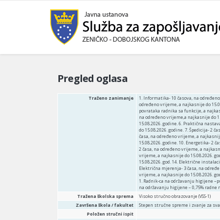
Pregled oglasa
Traženo zanimanje
1. Informatika- 10 časova, na određeno 
određeno vrijeme, a najkasnije do 15.08
povrataka radnika sa funkcije, a najka
na određeno vrijeme,a najkasnije do 1
15.08.2026. godine. 6. Praktična nasta
do 15.08.2026. godine. 7. Špedicija- 2 
časa, na određeno vrijeme, a najkasnije
15.08.2026. godine. 10. Energetika- 2 č
2 časa, na određeno vrijeme, a najkasn
vrijeme, a najkasnije do 15.08.2026. g
15.08.2026. god. 14. Električne instalac
Električna mjerenja- 3 časa, na određe
vrijeme, a najkasnije do 15.08.2026. go
1. Radnik-ca na održavanju higijene –p
na održavanju higijene – 0,75% radne 
Tražena školska sprema
Visoko stručno obrazovanje (VSS-1)
Završena škola / fakultet
Stepen stručne spreme i zvanje za sv
Položen stručni ispit