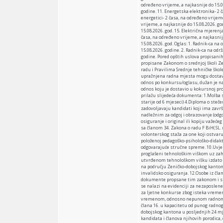
određeno vrijeme, a najkasnije do 15.0
godine. 11. Energetska elektronika- 2 
energetici- 2 časa, na određeno vrijem
vrijeme, a najkasnije do 15.08.2026. go
15.08.2026. god. 15. Električna mjerenj
časa, na određeno vrijeme, a najkasnij
15.08.2026. god. Oglas: 1. Radnik-ca n
15.08.2026. godine. 2. Radnik-ca na od
godine. Pored opštih uslova propisan
propisane Zakonom o srednjoj školi Z
radu i Pravilima Srednje tehničke škol
upražnjena radna mjesta mogu dostavi
odnos po konkursu/oglasu, dužan je na 
odnos koju je dostavio u kokursnoj pro
prilažu slijedeća dokumenta: 1.Molba 
starije od 6 mjeseci) 4.Diploma o steč
zadovoljavaju kandidati koji ima zavr
nadležnim za odgoj i obrazovanje (odg
osiguranje i original ili kopiju važe
sa članom 34. Zakona o radu F BiH( SL. n
volonterskog staža za one koji ostvar
položenoj pedagoško-psihološko-didakt
odgovarajuće stručne spreme. 10.Uvjer
proglašeni tehnološkim viškom uz zah
utvrđenom tehnološkom višku izdato 
na području Zeničko-dobojskog kanton
invalidsko osiguranja. 12.Osobe iz čl
dokumente propsane tim zakonom i slj
se nalazi na evidenciji za nezaposlene
za ljetne konkurse zbog isteka vreme
vremenom, odnosno nepunom radnom no
člana 16. u kapacitetu od punog radn
dobojskog kantona u posljednjih 24 mj
kandidata i članova njihovih porodica, 