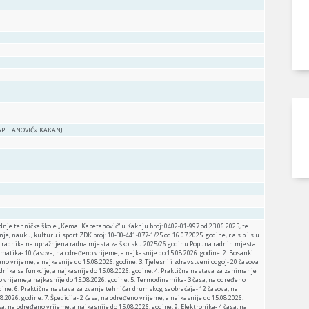
APETANOVIĆ» KAKANJ
nje tehničke škole „Kemal Kapetanović“ u Kaknju broj: 0402-01-997 od 23.06.2025, te
, nauku, kulturu i sport ZDK broj: 10-30-441-077-1/25 od 16.07.2025. godine, r a s p i s u
rijem radnika na upražnjena radna mjesta za školsku 2025/26 godinu Popuna radnih mjesta
matika- 10 časova, na određeno vrijeme, a najkasnije do 15.08.2026. godine. 2. Bosanki
eno vrijeme, a najkasnije do 15.08.2026. godine. 3. Tjelesni i zdravstveni odgoj- 20 časova
dnika sa funkcije, a najkasnije do 15.08.2026. godine. 4. Praktična nastava za zanimanje
o vrijeme,a najkasnije do 15.08.2026. godine. 5. Termodinamika- 3 časa, na određeno
odine. 6. Praktična nastava za zvanje tehničar drumskog saobraćaja- 12 časova, na
.2026. godine. 7. Špedicija- 2 časa, na određeno vrijeme, a najkasnije do 15.08.2026.
a, na određeno vrijeme, a najkasnije do 15.08.2026. godine. 9. Elektronika- 4 časa, na