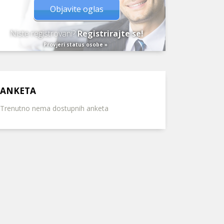
Objavite oglas
Niste registrovani?
Registrirajte se!
Provjeri status osobe »
ANKETA
Trenutno nema dostupnih anketa