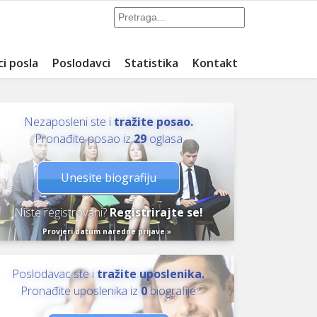
ci posla
Poslodavci
Statistika
Kontakt
Nezaposleni ste i
tražite posao.
Pronađite posao iz
29
oglasa
Unesite biografiju
Niste registrovani?
Registrirajte se!
Provjeri datum naredne prijave »
Poslodavac ste i
tražite uposlenika.
Pronađite uposlenika iz
0
biografije