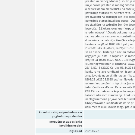
prestanku radnog odnosa (ukoliko je is
im je nakon prestanka radnog odnosa i
o neprekidnom prebivalištu na područj
potvrđuje status civilne žrtve rata. 
prebivalištu na području Zeničko-dobo
potvrđuje status invalidne osobe. -Os
prebivalištu na području Zeničko-dobo
logoraša. 12.Ljekarsko uvjerenje (po p
u radni odnos) 14.Ostala dokumenta p
radnog odnosa nastavnika,stručnih sar
domovima na području Zeničko-dobojsko
kantona broj 8; od 18.06.2025.god.), ka
23/20-Odluka US, 44/22, 39/24)-stručno
se na osnovu Kriterija o načinu bodo
odgajatelja i ostalih zaposlenika u 
broj:10-34-10904-03/25 od 29.05.2025 go
službenoj web stranici kantona : www.z
26/16, 89/18 i 23/20-Odluka US, 44/22
konkurs ne jave kandidati koji ispunj
angažovanje nestručnih nastavnika za 
8398/25 od 29.05.2025. godine. Naveden
uvjerenje o položenim ispitima. (za ka
tehnička škola «Kemal Kapetanović» Ka
OGLAS i naznakom za koje radno mjesto
tačnom adresom stanovanja. Konkurs o
neblagovremene prijave neće biti uzet
Obavještavamo kandidate da im se pril
dokumenta ukoliko žele mogu podići u 
Posebni zahtjevi poslodavca u
pogledu zaposlenika
Mogućnost zaposlenja
invalidne osobe
Oglas od
2025-07-22