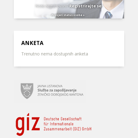
Niste registrovani?
Registrirajte se!
Provjeri status osobe »
ANKETA
Trenutno nema dostupnih anketa