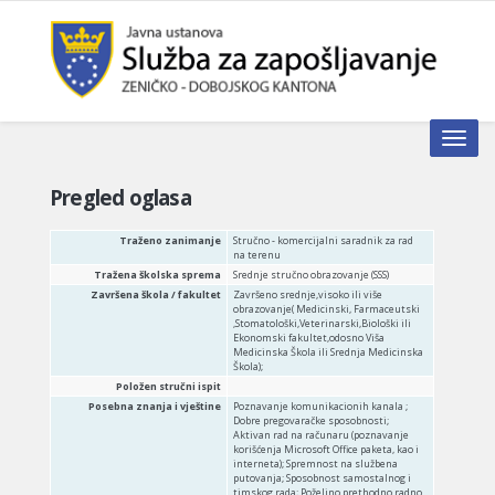
Toggle n
Pregled oglasa
Traženo zanimanje
Stručno - komercijalni saradnik za rad
na terenu
Tražena školska sprema
Srednje stručno obrazovanje (SSS)
Završena škola / fakultet
Završeno srednje,visoko ili više
obrazovanje( Medicinski, Farmaceutski
,Stomatološki,Veterinarski,Biološki ili
Ekonomski fakultet,odosno Viša
Medicinska Škola ili Srednja Medicinska
Škola);
Položen stručni ispit
Posebna znanja i vještine
Poznavanje komunikacionih kanala ;
Dobre pregovaračke sposobnosti;
Aktivan rad na računaru (poznavanje
korišćenja Microsoft Office paketa, kao i
interneta); Spremnost na službena
putovanja; Sposobnost samostalnog i
timskog rada; Poželjno prethodno radno