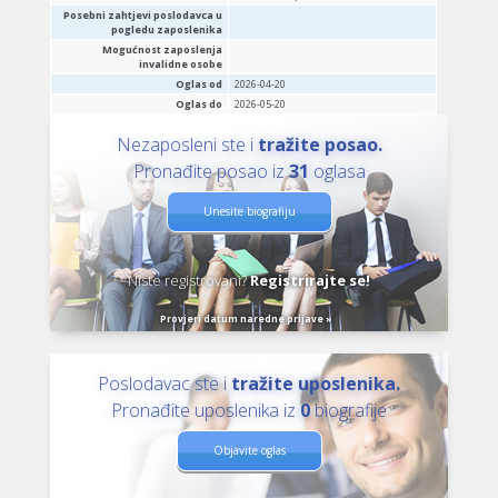
Posebni zahtjevi poslodavca u
pogledu zaposlenika
Mogućnost zaposlenja
invalidne osobe
Oglas od
2026-04-20
Oglas do
2026-05-20
Nezaposleni ste i
tražite posao.
Pronađite posao iz
31
oglasa
Unesite biografiju
Niste registrovani?
Registrirajte se!
Provjeri datum naredne prijave »
Poslodavac ste i
tražite uposlenika.
Pronađite uposlenika iz
0
biografije
Objavite oglas