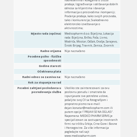
nadređenima i kolegama u službi
prodaje; Izgrađivanje i održavanje dobrih
odnosa sa klijentima i davanje
informacija o proizvodima i kompaniji;
Praćenje prodaje, kako svojih proizvoda,
tako i konkurencije; Svakodnevno
elektronsko izveštavanje o
aktivnostima;
Mjesto rada (općina)
Medicopharm d.o.o. Bijeljina, Lokacija
rada: Bijeljina, Brčko, Foča, Livno,
Modriča, Mostar, Odžak, Orašje, Sarajevo,
Široki Brijeg, Travnik, Zenica, Zvornik
Radno vrijeme
Nije naznačeno
Posebne psiho - fizičke
sposobnosti
Godine starosti
Očekivana plata
Radni odnos se zasniva na:
Nije naznačeno
Rok za stupanje na rad
Posebni zahtjevi poslodavca u
Ukoliko ste zainteresovani za ovu
posredovanju službe
poslovnu ponudu i smatrate da
ispunjavate sve potrebne uslove,
pošaljite svoj CV sa fotografijom i
propratno pismo na e-mail:
dejan.konatar@medicopharm.com ili
putem opcije \"PRIJAVI SE NA OGLAS\".
Napomena: MEDICO PHARM SERVIS je
specijalizovan za zastupanje inostranih
firmi na tržištu Srbije, Crne Gore i Bosne
i Hercegovine. Za više informacija
pogledajte naš sajt
www.medicopharm.com