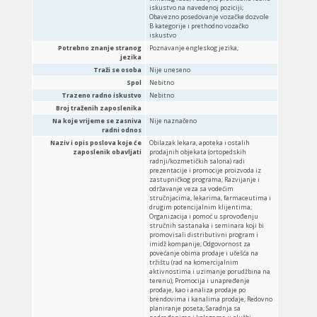
iskustvo na navedenoj poziciji;
Obavezno posedovanje vozačke dozvole
B kategorije i prethodno vozačko
iskustvo
Potrebno znanje stranog
Poznavanje engleskog jezika;
jezika
Traži se osoba
Nije uneseno
Spol
Nebitno
Trazeno radno iskustvo
Nebitno
Broj traženih zaposlenika
Na koje vrijeme se zasniva
Nije naznačeno
radni odnos
Naziv i opis poslova koje će
Obilazak lekara, apoteka i ostalih
zaposlenik obavljati
prodajnih objekata (ortopedskih
radnji/kozmetičkih salona) radi
prezentacije i promocije proizvoda iz
zastupničkog programa; Razvijanje i
održavanje veza sa vodećim
stručnjacima, lekarima, farmaceutima i
drugim potencijalnim klijentima;
Organizacija i pomoć u sprovođenju
stručnih sastanaka i seminara koji bi
promovisali distributivni program i
imidž kompanije; Odgovornost za
povećanje obima prodaje i učešća na
tržištu (rad na komercijalnim
aktivnostima i uzimanje porudžbina na
terenu); Promocija i unapređenje
prodaje, kao i analiza prodaje po
brendovima i kanalima prodaje; Redovno
planiranje poseta; Saradnja sa