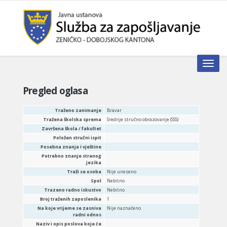
Toggle n
Pregled oglasa
Traženo zanimanje
Bravar
Tražena školska sprema
Srednje stručno obrazovanje (SSS)
Završena škola / fakultet
Položen stručni ispit
Posebna znanja i vještine
Potrebno znanje stranog
jezika
Traži se osoba
Nije uneseno
Spol
Nebitno
Trazeno radno iskustvo
Nebitno
Broj traženih zaposlenika
1
Na koje vrijeme se zasniva
Nije naznačeno
radni odnos
Naziv i opis poslova koje će