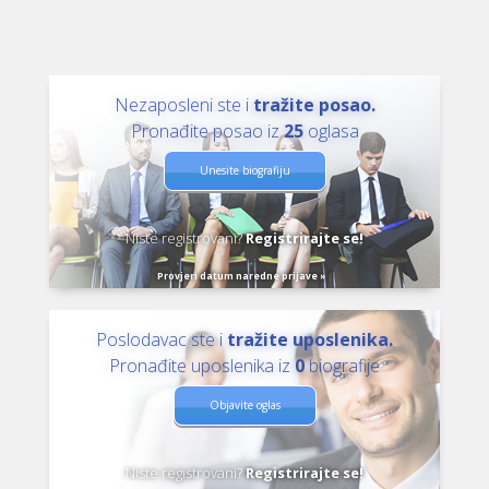
Nezaposleni ste i
tražite posao.
Pronađite posao iz
25
oglasa
Unesite biografiju
Niste registrovani?
Registrirajte se!
Provjeri datum naredne prijave »
Poslodavac ste i
tražite uposlenika.
Pronađite uposlenika iz
0
biografije
Objavite oglas
Niste registrovani?
Registrirajte se!