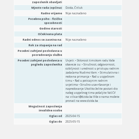
zaposlenik obavljati
Mjesto rada (općina)
Dzida, Čitluk
Radno vrijeme
Nije naznačeno
Posebne psiho - fizičke
sposobnosti
Godine starosti
Očekivana plata
Radni odnos se zasniva na:
Nije naznačeno
Rok za stupanje na rad
Posebni zahtjevi poslodavca u
posredovanju službe
Posebni zahtjevi poslodavca u
Uvjeti: • Sklonost timskom radu Vaše
pogledu zaposlenika
obaveze su: • Stručnost, odgovornost,
ozbiljnost i urednost u pristupu radnim
zadaćama Nudimo Vam: • Stimulativna i
redovna primanja • Rad u uspješnom
timu • Rad u poticajnim radnim
uvjetima • Stručno usavršavanje i
napredovanje Ukoliko želite postati dio
našeg uspješnog tima pošaljite Vaš CV
na: vilicari@dzida.ba Više o nama možete
pronaći na www.dzida.ba
Mogućnost zaposlenja
invalidne osobe
Oglas od
2025-04-15
Oglas do
2025-05-15