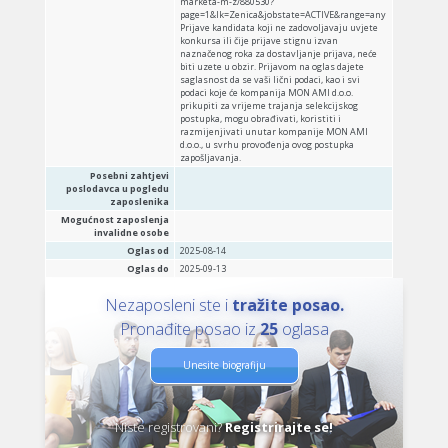
marketa-m-z/880530?
page=1&lk=Zenica&jobstate=ACTIVE&range=any
Prijave kandidata koji ne zadovoljavaju uvjete
konkursa ili čije prijave stignu izvan
naznačenog roka za dostavljanje prijava, neće
biti uzete u obzir. Prijavom na oglas dajete
saglasnost da se vaši lični podaci, kao i svi
podaci koje će kompanija MON AMI d.o.o.
prikupiti za vrijeme trajanja selekcijskog
postupka, mogu obrađivati, koristiti i
razmijenjivati unutar kompanije MON AMI
d.o.o., u svrhu provođenja ovog postupka
zapošljavanja.
Posebni zahtjevi
poslodavca u pogledu
zaposlenika
Mogućnost zaposlenja
invalidne osobe
Oglas od
2025-08-14
Oglas do
2025-09-13
Nezaposleni ste i
tražite posao.
Pronađite posao iz
25
oglasa
Unesite biografiju
Niste registrovani?
Registrirajte se!