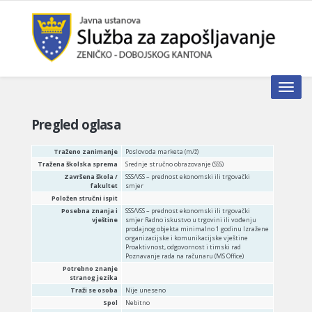
Toggle n
Pregled oglasa
Traženo zanimanje
Poslovođa marketa (m/ž)
Tražena školska sprema
Srednje stručno obrazovanje (SSS)
Završena škola /
SSS/VSS – prednost ekonomski ili trgovački
fakultet
smjer
Položen stručni ispit
Posebna znanja i
SSS/VSS – prednost ekonomski ili trgovački
vještine
smjer Radno iskustvo u trgovini ili vođenju
prodajnog objekta minimalno 1 godinu Izražene
organizacijske i komunikacijske vještine
Proaktivnost, odgovornost i timski rad
Poznavanje rada na računaru (MS Office)
Potrebno znanje
stranog jezika
Traži se osoba
Nije uneseno
Spol
Nebitno