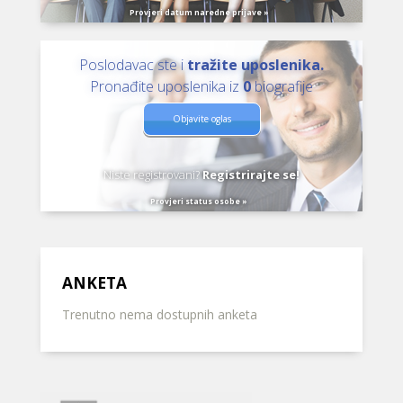
Provjeri datum naredne prijave »
Poslodavac ste i
tražite uposlenika.
Pronađite uposlenika iz
0
biografije
Objavite oglas
Niste registrovani?
Registrirajte se!
Provjeri status osobe »
ANKETA
Trenutno nema dostupnih anketa