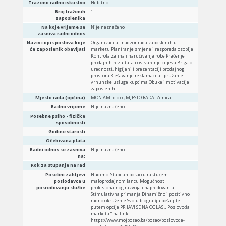
Trazeno radno iskustvo
Nebitno
Broj traženih
1
zaposlenika
Na koje vrijeme se
Nije naznačeno
zasniva radni odnos
Naziv i opis poslova koje
Organizacija i nadzor rada zaposlenih u
će zaposlenik obavljati
marketu Planiranje smjena i rasporeda osoblja
Kontrola zaliha i naručivanje robe Praćenje
prodajnih rezultata i ostvarenje ciljeva Briga o
urednosti, higijeni i prezentaciji prodajnog
prostora Rješavanje reklamacija i pružanje
vrhunske usluge kupcima Obuka i motivacija
zaposlenih
Mjesto rada (općina)
MON AMI d.o.o., MJESTO RADA: Zenica
Radno vrijeme
Nije naznačeno
Posebne psiho - fizičke
sposobnosti
Godine starosti
Očekivana plata
Radni odnos se zasniva
Nije naznačeno
na:
Rok za stupanje na rad
Posebni zahtjevi
Nudimo: Stabilan posao u rastućem
poslodavca u
maloprodajnom lancu Mogućnost
posredovanju službe
profesionalnog razvoja i napredovanja
Stimulativna primanja Dinamično i pozitivno
radno okruženje Svoju biografiju pošaljite
putem opcije PRIJAVI SE NA OGLAS „ Poslovođa
marketa “ na link
https://www.mojposao.ba/posao/poslovoda-