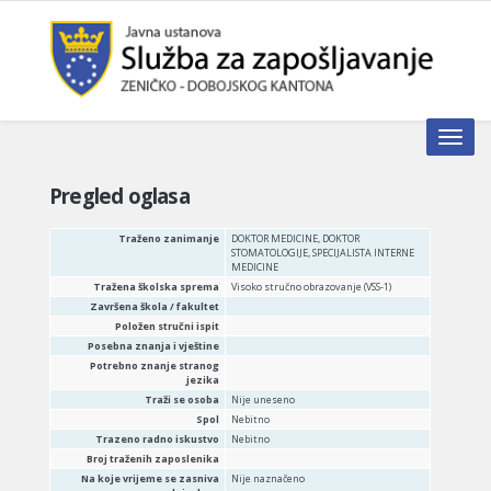
Toggle n
Pregled oglasa
Traženo zanimanje
DOKTOR MEDICINE, DOKTOR
STOMATOLOGIJE, SPECIJALISTA INTERNE
MEDICINE
Tražena školska sprema
Visoko stručno obrazovanje (VSS-1)
Završena škola / fakultet
Položen stručni ispit
Posebna znanja i vještine
Potrebno znanje stranog
jezika
Traži se osoba
Nije uneseno
Spol
Nebitno
Trazeno radno iskustvo
Nebitno
Broj traženih zaposlenika
Na koje vrijeme se zasniva
Nije naznačeno