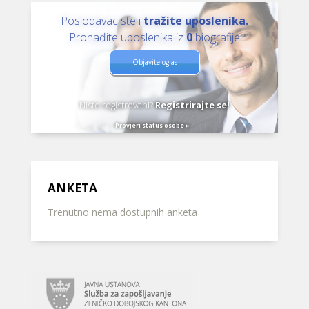
Poslodavac ste i
tražite uposlenika.
Pronađite uposlenika iz
0
biografije
Objavite oglas
Niste registrovani?
Registrirajte se!
Provjeri status osobe »
ANKETA
Trenutno nema dostupnih anketa