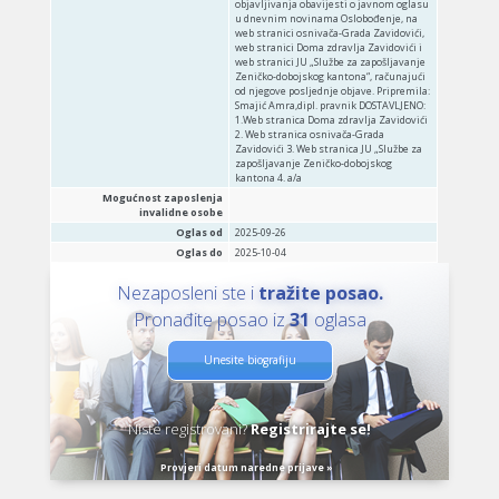
Mogućnost zaposlenja
invalidne osobe
Oglas od
2025-09-26
Oglas do
2025-10-04
Nezaposleni ste i
tražite posao.
Pronađite posao iz
31
oglasa
Unesite biografiju
Niste registrovani?
Registrirajte se!
Provjeri datum naredne prijave »