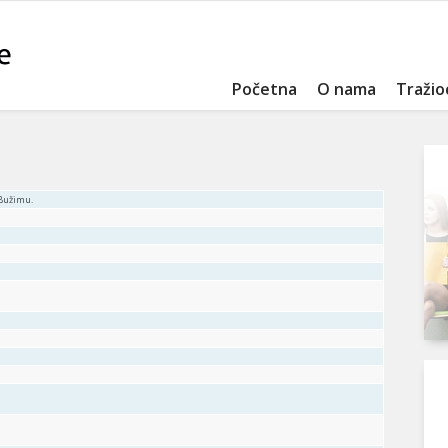
Početna
O nama
Tražio
 Bužimu.