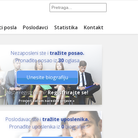
ci posla
Poslodavci
Statistika
Kontakt
Nezaposleni ste i
tražite posao.
Pronađite posao iz
30
oglasa
Unesite biografiju
Niste registrovani?
Registrirajte se!
Provjeri datum naredne prijave »
Poslodavac ste i
tražite uposlenika.
Pronađite uposlenika iz
0
biografije