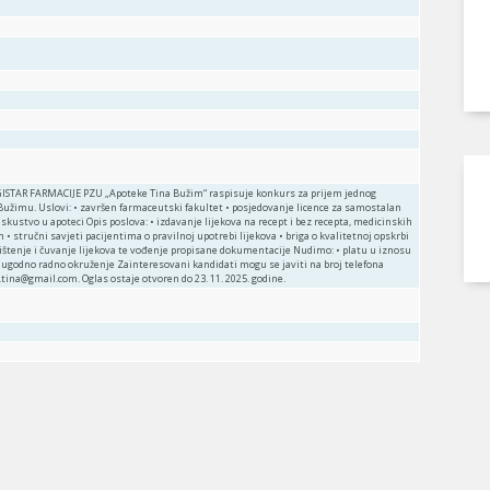
STAR FARMACIJE PZU „Apoteke Tina Bužim“ raspisuje konkurs za prijem jednog
 Bužimu. Uslovi: • završen farmaceutski fakultet • posjedovanje licence za samostalan
iskustvo u apoteci Opis poslova: • izdavanje lijekova na recept i bez recepta, medicinskih
• stručni savjeti pacijentima o pravilnoj upotrebi lijekova • briga o kvalitetnoj opskrbi
ištenje i čuvanje lijekova te vođenje propisane dokumentacije Nudimo: • platu u iznosu
 ugodno radno okruženje Zainteresovani kandidati mogu se javiti na broj telefona
tina@gmail.com. Oglas ostaje otvoren do 23. 11. 2025. godine.