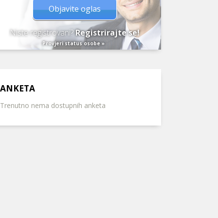
Objavite oglas
Niste registrovani?
Registrirajte se!
Provjeri status osobe »
ANKETA
Trenutno nema dostupnih anketa