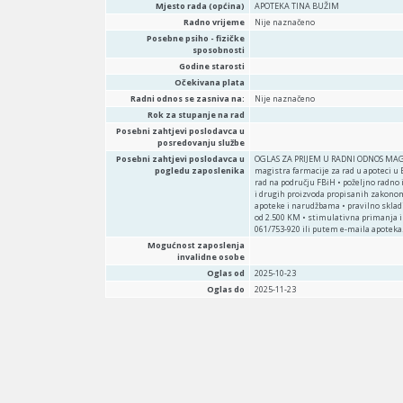
Mjesto rada (općina)
APOTEKA TINA BUŽIM
Radno vrijeme
Nije naznačeno
Posebne psiho - fizičke
sposobnosti
Godine starosti
Očekivana plata
Radni odnos se zasniva na:
Nije naznačeno
Rok za stupanje na rad
Posebni zahtjevi poslodavca u
posredovanju službe
Posebni zahtjevi poslodavca u
OGLAS ZA PRIJEM U RADNI ODNOS MAGI
pogledu zaposlenika
magistra farmacije za rad u apoteci u
rad na području FBiH • poželjno radno 
i drugih proizvoda propisanih zakonom 
apoteke i narudžbama • pravilno sklad
od 2.500 KM • stimulativna primanja i
061/753-920 ili putem e-maila apoteka.
Mogućnost zaposlenja
invalidne osobe
Oglas od
2025-10-23
Oglas do
2025-11-23