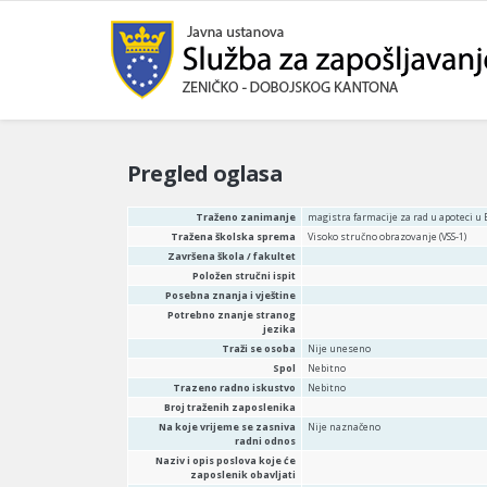
Pregled oglasa
Traženo zanimanje
magistra farmacije za rad u apoteci u
Tražena školska sprema
Visoko stručno obrazovanje (VSS-1)
Završena škola / fakultet
Položen stručni ispit
Posebna znanja i vještine
Potrebno znanje stranog
jezika
Traži se osoba
Nije uneseno
Spol
Nebitno
Trazeno radno iskustvo
Nebitno
Broj traženih zaposlenika
Na koje vrijeme se zasniva
Nije naznačeno
radni odnos
Naziv i opis poslova koje će
zaposlenik obavljati