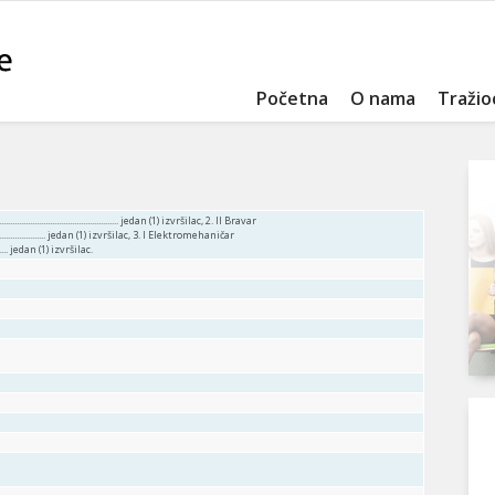
Početna
O nama
Tražio
.............................................. jedan (1) izvršilac, 2. II Bravar
........................................ jedan (1) izvršilac, 3. I Elektromehaničar
................ jedan (1) izvršilac.