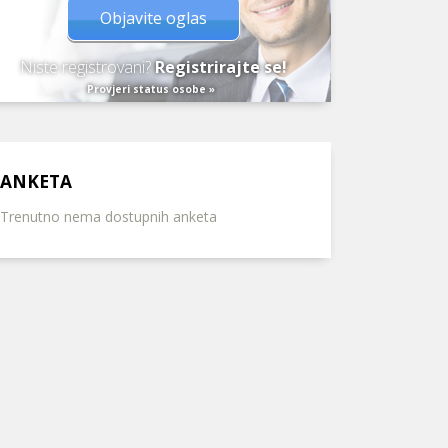
Objavite oglas
Niste registrovani?
Registrirajte se!
Provjeri status osobe »
ANKETA
Trenutno nema dostupnih anketa