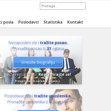
ci posla
Poslodavci
Statistika
Kontakt
Nezaposleni ste i
tražite posao.
Pronađite posao iz
31
oglasa
Unesite biografiju
Niste registrovani?
Registrirajte se!
Provjeri datum naredne prijave »
Poslodavac ste i
tražite uposlenika.
Pronađite uposlenika iz
0
biografije