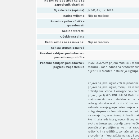
Naziv i opis poslova koje će
zaposlenik obavljati
Mjesto rada (općina)
JP GRIJANJE ZENICA
Radno vrijeme
Nije naznačeno
Posebne psiho - fizičke
sposobnosti
Godine starosti
Očekivana plata
Radni odnos se zasniva na:
Nije naznačeno
Rok za stupanje na rad
Posebni zahtjevi poslodavca u
posredovanju službe
Posebni zahtjevi poslodavca u
JAVNI OGLAS za prijem radnika u radni odnos I. Javno preduzeće „GRIJANJE“ d.o.o. Zenica raspisuje javni oglas za prijem radnika u radni odnos na neodređeno vrijeme uz uslov probnog rada u trajanju od dva (2) mjeseca, na radna mjesta, kako sljedi: 1. II Monter instalacija-II grupa..................................................................... jedan (1) izvršilac, 2. II Bravar ....................................................................................................... jedan (1) izvršilac, 3. I Elektromehaničar ...................................................................................... jedan (1) izvršilac. Prijem radnika u radni odnos vrši se na puno radno vrijeme. II. Prijava na javni oglas vrši se pisanom prijavom sa biografijom koja mora biti potpisana od strane kandidata. Kandidati koji se prijave na javni oglas, moraju da ispunjavaju opće i posebne uslove i to: a) OPĆI USLOVI: - da je stariji od 18 godina, - da je državljanin Bosne i Hercegovine, - da posjeduje zdravstvenu sposobnost za obavljanje poslova radnog mjesta za koje se prijavljuje. b) POSEBNI USLOVI: Radno mjesto pod rednim brojem 1. – II Monter instalacija-II grupa - III. stepen stručne spreme, mašinske struke - instalater centralnog grijanja, plinski i vodoinstalater, plinski i elektrozavarivač, - najmanje 2 godine radnog iskustva u struci i sličnim poslovima. Opis poslova radnog mjesta: - vođenje srednje i manje složenih poslova i zahvata, manje grupe i učestvuje u remontima postrojenja i uređaja vrelovoda, izvođenje zavarivačkih zahvata srednjeg i nižeg stepena složenosti kako na postrojenjima u gradu tako i u radionici, izvođenje pripremnih radnji u radionici i na terenu, na ukrajanju, zavarivanju i obradi materijala za izvođenje zadataka, rukovodi radom manje grupe i vrši kontrolu kvaliteta i kvantiteta rada iste grupe, vrši popravku kućnih instalacija po radnim nalozima, vrši podizanje materijala iz skladišta za svoju radnu grupu, obavlja zavarivačke zahvate srednje i manje složenosti u poslovima dežure u vrijeme vikenda i praznika, pomaže pri prostijim zahvatima i radovima u radionici i na terenu, pomaže pri utovaru i istovaru materijala i opreme u radionici i na radilištu, pomaže pri izvođenju poslova u većim grupama na rekonstrukciji vrelovoda i TPS-a, vrši kontrolu provođenja mjera zaštite na radu i protiv požarne zaštite za svoju radnu grupu, obavlja i sve ostale poslove u domenu svoje stručnosti po nalogu poslovođe RJ Mašinsko održavanje, po potrebi obavlja poslove zavarivanja uz prethodno završenu obuku sa važećim atestom. Radno mjesto pod rednim brojem 2. - II Bravar - III. stepen stručne spreme, mašinske struke – instalater centralnog grijanja, bravar - najmanje 6 mjeseci radnog iskustva u struci i sličnim poslovima Opis poslova radnog mjesta: - pomaže kod montaže i remonta TPS-a i vrelovoda na terenu, pomaže kod defektaže, servisiranja i zamjene regulaciono zaporne opreme pumpi i ostalih uređaja, pomaže kod čišćenja i odmašćivanja, kao i antikorozivne zaštite opreme i uređaja, pomaže u radu grupe na rekonstrukciji vrelovoda ili rekonstrukciji TPS-a, pomaže u radu na kućnim instalacijama po nalozima, vrši jednostavnije poslove montaže i dem
pogledu zaposlenika