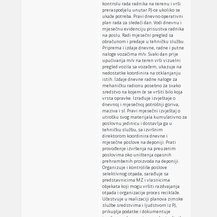
kontrolu rada radnika na terenu i vrši
preraspodjelu unutar PJ-ce ukoliko se
ukaže potreba. Pravi dnevno operativni
plan rada za sledeći dan. Vodi dnevnu i
mjesečnu evidenciju prisustva radnika
na poslu. Radi mjesečni pregled sa
obračunom i predaje u tehničku službu.
Priprema i izdaje dnevne, radne i putne
naloge vozačima m/v. Svaki dan prije
upućivanja m/v na teren vrši vizuelni
pregled vozila sa vozačem, ukazuje na
nedostatke koordinira na otklanjanju
istih. Izdaje dnevne radne naloge za
mehaničku radionu posebno za svako
sredstvo na kojem će se vršiti bilo koja
vrsta opravke. Izrađuje izvještaje o
dnevnoj i mjesečnoj potrošnji goriva,
maziva i sl. Pravi mjesečni izvještaj o
utrošku svog materijala kumulativno za
poslovnu jedinicu i dostavlja ga u
tehničku službu, sa izvršnim
direktorom koordinira dnevne i
mjesečne poslove na deponiji. Prati
provođenje izvršenja na preuzetim
poslovima oko uništenja opasnih
prehrambenih proizvoda na deponiji.
Organizuje i kontroliše poslove
selektivnog otpada, sarađuje sa
predstavnicima MZ i vlasnicima
objekata koji mogu vršiti razdvajanja
otpada i organizacije proces reciklaže.
Učestvuje u realizaciji planova zimske
službe sredstvima i ljudstvom iz PJ,
prikuplja podatke i dokumentuje