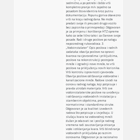
sedmično, a po potrebi i češće vrši
kompletno pranje m/v zajedno sa
posadom što evidentira kroz putnu
dokumentaciju. Popunu goriva obavezno
vrši na kraju radnog dana. Ne može
predati svoje ili preuzeti drugo vozilo
bez zapisnika o primopredaji. Odgovoran
je za primjenu i korištenje HTZ opreme
kako za sebe lično tako i za članove svoje
posade. Radi i druge poslove po nalogu
neposrednog rukovodioca. 3.
„Vodoinstalater” :Opis poslova i radnih
zadataka: obavlja poslove na opravci
kvarova na cjevovodima i priključcima,
poslove na rekonstrukciji postojeće
mreže i izgradnji nove mreže, te vrši
poslove na priključenju novih korisnika.
Vrši kontrolu ispravnosti cjevovoda.
Obavlja poslove održavanja vodovodne i
kanalizacione mreže. Radove izvodi na
osnovu radnog naloga, koji potpisuje i
pravda utrošak materijala. Vrši sve
vodoinstalaterske poslove na uvođenju
i održavanju vodovodnih instalacija u
stambenim objektima, prema
normativima i standardima struke.
Odgovoran je za kvalitet izvedenih
radova što potpisuje u izvještaju. U
slučaju kvara na vodovodnoj mreži
dužan je odazvati se i poslije radnog
vremena radi zaustavljanja oticanja
vode i otklanjanja kvara. Vrši blindiranje
vodovodnih priključaka po raznim
osnovama. Odgovoran je za racionalno