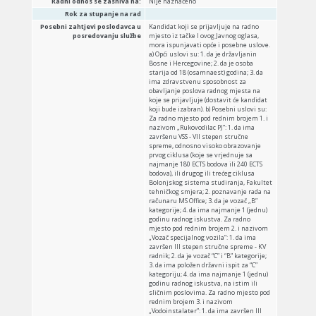
Radni odnos se zasniva na:
Nije naznačeno
Rok za stupanje na rad
Posebni zahtjevi poslodavca u
Kandidat koji se prijavljuje na radno mjesto iz tačke I ovog Javnog oglasa, mora ispunjavati opće i posebne uslove. a) Opći uslovi su: 1. da je državljanin Bosne i Hercegovine; 2. da je osoba starija od 18 (osamnaest) godina; 3. da ima zdravstvenu sposobnost za obavljanje poslova radnog mjesta na koje se prijavljuje (dostavit će kandidat koji bude izabran). b) Posebni uslovi su: Za radno mjesto pod rednim brojem 1. i nazivom „Rukovodilac PJ”: 1. da ima završenu VSS - VII stepen stručne spreme, odnosno visoko obrazovanje prvog ciklusa (koje se vrjednuje sa najmanje 180 ECTS bodova ili 240 ECTS bodova), ili drugog ili trećeg ciklusa Bolonjskog sistema studiranja, Fakultet tehničkog smjera; 2. poznavanje rada na računaru MS Office; 3. da je vozač „B” kategorije; 4. da ima najmanje 1 (jednu) godinu radnog iskustva. Za radno mjesto pod rednim brojem 2. i nazivom „Vozač specijalnog vozila”: 1. da ima završen III stepen stručne spreme - KV radnik; 2. da je vozač “C” i “B” kategorije; 3. da ima položen državni ispit za “C” kategoriju; 4. da ima najmanje 1 (jednu) godinu radnog iskustva, na istim ili sličnim poslovima. Za radno mjesto pod rednim brojem 3. i nazivom „Vodoinstalater”: 1. da ima završen III stepen stručne spreme - KV radnik; 2. da je vozač „ B” kategorije; 3. da ima najmanje 1 (jednu) godinu radnog iskustva, na istim ili sličnim poslovima. III Kao dokaz o ispunjavanju traženih općih i posebnih uslova (za radno mjesto na koje se kandidat prijavljuje), kandidati su dužni dostaviti sljedeće dokumente: 1.pisanu prijavu na Javni oglas sa biografijom, koja obavezno sadrži: ime i prezime, adresu prebivališta, kontakt telefon i e-mail, naziv radnog mjesta iz Javnog oglasa na koje se podnosi prijava, spisak dokumentacije koja se prilaže uz prijavu, datum prijave, potpis kandidata; 2.uvjerenje o državljanstvu (ne starije od šest mjeseci pri čemu se navedeni rok računa od dana izdavanja uvjerenja od strane nadležnog organa do dana predaje prijave na Javni oglas); 3.izvod iz matične knjige rođenih; 4.ljekarsko uvjerenje o zdravstvenoj sposobnosti (dostavit će kandidat koji bude izabran); 5.dokaz o stručnoj spremi, odnosno o vrsti i stepenu školske spreme (diploma, svjedočanstvo sa svim završenim razredima ili drugi dokaz o stečenoj stručnoj spremi prema broju radnog mjesta na koje se kandidat prijavljuje). Kandidati (za radno mjesto pod rednim brojem 1. i nazivom „Rukovodilac PJ”) koji su visoko obrazovanje stekli po bolonjskom procesu uz fakultetsku diplomu dostavljaju i dodatak diplomi, iznimno, samo u slučaju da visokoškolska ustanova dodatak diplomi nije uopšte izdavala niti za jednog diplomca, kandidat je dužan da uz ovjerenu fotokopiju fakultetske diplome dostavi uvjerenje visokoškolske ustanove da dodatak diplomi nije uopšte izdat niti za jednog diplomca. Za diplome koje su stečene u inostranstvu nakon 06.04.1992. godine potrebna je nostrifikacija; 6.dokaz o poznavanju rada na računaru (potvrde, uvjerenje, certifikat, indeks/dodatak diplomi i/ili drugi dokument koji može poslužiti kao dokaz za ispunjavanje navedenog uslova, dostavlja kandidat za radno mjesto pod rednim brojem 1. i nazivom „Rukovodilac PJ”); 7.dokaz o radnom iskustvu (potvrdu ili uvjerenje poslodavaca kod kojih je kandidat radio ili trenutno radi ili uvjerenje porezne ispostave ovjereno pečatom i potpisom nadležne osobe u kojem su tačno naznačeni periodi prijave i odjave kandidata ili uvjerenje Zavoda za penzijsko i invalidsko osiguranje (PIO/MIO). Uz uvjerenje Zavoda za penzijsko i invalidsko osiguranje o podacima registriranim u matičnoj evidenciji nadležne institucije obavezno je dostavljanje potvrde koja razjašnjava šifre zanimanja iz uvjerenja (listinga), tako da se može vidjeti s kojom stručnom spremom je kandidat radio. Ako se kao dokaz o radnom iskustvu dostavlja potvrda ili uvjerenje poslodavca, potvrda ili uvjerenje mora sadržavati sljedeće podatke: naziv i sjedište poslodavca, broj, datum i mjesto izdavanja potvrde ili uvjerenja, podatke o nazivu radnog mjesta, odnosno vrsti poslova koje je kandidat obavljao, obavezno naznačenu školsku spremu sa kojom je obavljao navedene poslove, period obavljanja poslova, potpis ovlaštenog lica i pečat. Kao dokaz o radnom iskustvu neće se uzimati u razmatranje radna knjižica, pismo preporuke i ugovor o djelu. IV Kandidati su dužni u prijavi na Javni oglas navesti serijski broj lične karte i naziv organa koji je izdao ličnu kartu (za sva radna mjesta), serijski broj vozačke dozvole “B” kategorije i naziv organa koji je izdao vozačku dozvolu “B” kategorije (za sva radna mjesta) i serijski broj vozačke dozvole “C” kategorije i naziv organa koji je izdao vozačku dozvolu “C” kategorije (za radno mjesto pod rednim brojem 2. i nazivom „Vozač specijalnog vozila”) te će Komisija za izbor kandidata za prijem u radni odnos po raspisanom Javnom oglasu, u toku pismenog ispita/testa (za radno mjesto pod rednim brojem 1. i nazivom „Rukovodilac PJ”) i/ili intervjua izvršiti uvid u iste radi provjere vjerodostojnosti navedenih dokumenata. V Uz prijavu na Javni oglas, kandidati su dužni dostaviti dokumente o ispunjavanju općih i posebnih uslova, original ili ovjerene fotokopije koje nisu starije od 6 (šest) mjeseci računajući do dana predaje prijave na ovaj Javni oglas. Kandidati uz prijavu, osim potrebnih dokumenata, mogu dostaviti i druga dokumenta koja mogu uticati na izbor kandidata, kao što je pripadnost navedenim kategorijama i to: - demobilisani branioci u skladu sa Zakonom o pravima demobiliziranih branilaca i članova njihovih porodica („Službene novine BiH, broj: 54/19, 29/22, 81/23 i 60/24), dokaz: uvjerenje izdato od nadležnog ministarstva odnosno Grupe za pitanja evidencija iz oblasti vojne obaveze prema mjestu prebivališta i službe za zapošljavanje da se nalazi na listi nezaposlenih lica. - članovi porodice demobilisanog branioca, dokaz: uvjerenje izdato od nadležnog ministarstva odnosno Grupe za pitanja evidencija iz oblasti vojne obaveze prema mjestu prebivališta i službe za zapošljavanje da se nalazi na listi nezaposlenih lica. - član porodice poginulih branioca odnosno porodice šehida (dokaz: uvjerenje izdato od nadležnog ministarstva odnosno Grupe za pitanja evidencija iz oblasti vojne obaveze prema mjestu prebivališta i službe za zapošljavanje da se nalazi na listi nezaposlenih lica. Kandidati koji dostave dokumenta kojim dokazuju pripadnost jednoj od navedenih kategorija iz navedene tačke Javnog oglasa, ostvaruju prednost pod jednakim uslovima u odnosu na isto rangiranog kandidata. VI Lični podaci o učesnicima u Javnom oglasu su tajni i mogu se prikupljati i obrađivati u skladu sa Zakonom o zaštiti ličnih podataka Bosne i Hercegovine („Službeni glasnik Bosne i Hercegovine”, broj: 12/2025). VII Pored naprijed navedene dokumentacije, kandidat koji bude izabran dužan je dostaviti i sljedeću dokumentaciju: 1. Uvjerenje o zdravstvenoj sposobnosti - Ljekarsko uvjerenje nadležne zdravstvene ustanove kojim dokazuje da njegovo zdravstveno stanje i psihofizičke sposobnosti odgovaraju uslovima radnog mjesta na koje se prijavljuje (uvjerenje ne smije biti starije od šest mjeseci). 2. Uvjerenje da se protiv kandidata ne vodi krivični postupak izdato od nadležnog organa (uvjerenje ne smije biti starije od šest mjeseci). Napomena: samo izabrani kandidati će biti u obavezi u određenom roku dostaviti dokumenta pod tač. 1. i 2., iz navedene tačke Javnog oglasa, u suprotnom neće zasnovati radni odnos. VIII Način izbora: Odluku o potrebi prijema u radni odnos donosi direktor Javnog preduzeća „Komunalno” d.o.o. Breza. Postupak izbora kandidata po Javnom oglasu provodi Komisija za izbor kandidata za prijem u radni odnos koju imenuje direktor preduzeća i ista se sastoji od tri člana. Nakon isteka roka za dostavljanje prijava, Komisija za izbor kandidata za prijem u radni odnos (u daljem tekstu: Komisija) po raspisanom Javnom oglasu razmotrit će prijave kandidata koje su dostavljene u propisanom roku, poštom ili lično u smislu ispunjavanja općih i posebnih uslova. Prijave kandidata koje budu neuredne, nepotpune i neblagovremene te prijave koje su kandidati pismeno povukli, neće biti razmatrane i podnosilac prijave će biti o tome posebno obaviješten odnosno Komisija će iste odbaciti zaključkom koji se dostavlja na adresu podnosioca prijave. S kandidatima koji budu ispunjavali formalno-pravne uslove (što dokazuju priloženom dokumentacijom), Komisija će obaviti pismeni ispit/test i/ili intervju, u zavisnosti od stručne spreme koja je propisana za radno mjesto i to: • za radno mjesto pod rednim brojem 1. i nazivom „Rukovodilac PJ” (za kandidate koji imaju završenu VSS - VII stepen stručne spreme, odnosno visoko obrazovanje prvog ciklusa (koje se vrjednuje sa najmanje 180 ECTS bodova ili 240 ECTS bodova), obavit će se pismeni ispit/test i intervju; • za radno mjesto pod rednim brojem 2. i nazivom „Vozač specijalnog vozila” i pod rednim brojem 3. i nazivom „Vodoinstalater” (za kandidate koji imaju završen III stepen stručne spreme - KV radnik), obavit će se intervju. Pismeni ispit/test za radno mjesto pod rednim brojem 1. i nazivom „Rukovodilac PJ” (za kandidate koji imaju završenu VSS - VII stepen stručne spreme, odnosno visoko obrazovanje prvog ciklusa (koje se vrjednuje sa najmanje 180 ECTS bodova ili 240 ECTS bodova), Komisija će provesti na način da će svaki od kandidata dobiti 6 (šest) pitanja iz stručne oblasti, pri čemu se svaki odgovor boduje od 1 do 5 bodova. Rezultati pismenog ispita/testa bit će objavljeni na dan održavanja (isti dan) na oglasnoj tabli preduzeća, tako da Komisija nema obavezu da upućuje pojedinačne pismene obavijesti o ostvarenim rezultatima pismenog ispita/testa na adrese kandidata. Kandidatima će isti dan, također, biti omo
posredovanju službe