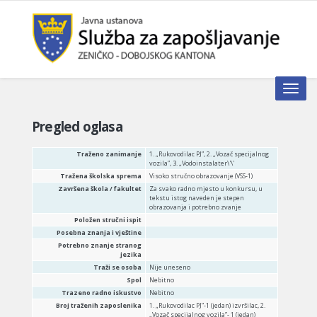
Toggle n
Pregled oglasa
Traženo zanimanje
1. „Rukovodilac PJ”, 2. „Vozač specijalnog
vozila”, 3. „Vodoinstalater\'\'
Tražena školska sprema
Visoko stručno obrazovanje (VSS-1)
Završena škola / fakultet
Za svako radno mjesto u konkursu, u
tekstu istog naveden je stepen
obrazovanja i potrebno zvanje
Položen stručni ispit
Posebna znanja i vještine
Potrebno znanje stranog
jezika
Traži se osoba
Nije uneseno
Spol
Nebitno
Trazeno radno iskustvo
Nebitno
Broj traženih zaposlenika
1. „Rukovodilac PJ”-1 (jedan) izvršilac, 2.
„Vozač specijalnog vozila”- 1 (jedan)