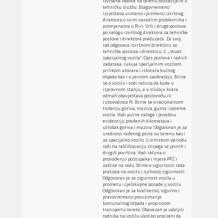
izvršene radove na terenu dostavlja ih u
tehničku službu. Blagovremeno
izvještava usmeno i pismeno izvršnog
direktora o svim nastalim problemima i
promjenama u PJ-ci. Vrši i druge poslove
po nalogu izvršnog direktora za tehničke
poslove i direktora preduzeća. Za svoj
rad odgovara izvršnom direktoru za
tehničke poslove i direktoru. 2. „Vozač
specijalnog vozila”: Opis poslova i radnih
zadataka: rukuje specijalnim vozilom
prilikom utovara i istovara kućnog
otpada kao i u javnom saobračaju. Brine
se o vozilu i vodi računa da bude u
ispravnom stanju, a u slučaju kvara
odmah obavještava poslovođu ili
rukovodioca PJ. Brine se o racionalnom
trošenju goriva, maziva, guma i opreme
vozila. Vodi putne naloge i posebnu
evidenciju pređenih kilometara i
utrošak goriva i maziva. Odgovoran je za
urednost rađenog posla na terenu kao i
za specijalno vozilo. U zimskom periodu
radi na raščišćavanju snijega sa javnih i
drugih površina. Vodi računa o
provođenju postupaka i mjera PPZ i
zaštite na radu. Brine o sigurnosti rada
pratioca na vozilu i njihovoj sigurnosti.
Odgovoran je za sigurnost vozila u
prometu i cjelokupne posade u vozilu.
Odgovoran je za kvalitetno, sigurno i
pravovremeno preuzimanje
komunalnog otpada i propisnom
transportu terete. Obavezan je udaljiti
radnika na vozilu ukoliko procijeni da