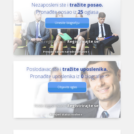
Nezaposleni ste i
tražite posao.
Pronađite posao iz
25
oglasa
Unesite biografiju
Niste registrovani?
Registrirajte se!
Provjeri datum naredne prijave »
Poslodavac ste i
tražite uposlenika.
Pronađite uposlenika iz
0
biografije
Objavite oglas
Niste registrovani?
Registrirajte se!
Provjeri status osobe »