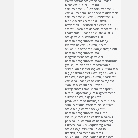
završenog radnog vremena uredno i
tačno voditi putnu i radnu
dokumentaciju. Čuva dokumentaciju
vozila urednom i brine se o roku važenja
dokumentacije u vozilu (registracija,
tehničko-eksploatacioni uslovi,
preventivni i periodični pregled, pp
aparat, upotrebna dozvola, tahograf i sl.)
i najmanje 15 dana prije isteka istih
obavještava rukovodioca PJ ili
neposrednog rukovodioca. Manje
kvarove na vozilu dužan je sam
otkloniti, a o većim dužan je obavjestiti
neposrednog rukovodioca.
Blagovremeno obavještavati
neposrednog rukovodioca o periodičnim,
godišnjim i vanrednim potrebama
servisiranja motornog vozila. Stara se o
higijenskom, estetskom izgledu vozila.
Po obavljenom poslu dužan je parkirati
vozilo na unaprijed određeno mjesto.
Stara se o pravilnom utovaru,
bezbjednom i propisnom transportu
terete. Odgovoran je za blagovremeno i
efikasno obavljanje poslova
predviđenim po dnevnoj dinamici, a o
svim nastalim problemima na terenu
obavezan je odmah obavjestiti
neposrednog rukovodioca. Lično
zadužuje m/v kao sredstvo rada, svu
pripadajuću opremu od neposrednog
rukovodioca. U slučaju većeg kvara
obavezno je prisutan uz vozilo i
učestvuje sa mehaničarem u
otklanjanju istog. Najmanje jednom