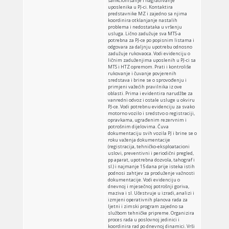
sankcionisanje i nagrađivanje
uposlenika u PJ-ci. Kontaktira
predstavnike MZ i zajedno sa njima
koordinira otklanjanje nastalih
problema i nedostataka u vršenju
usluga. Lično zadužuje sva MTS-a
potrebna za PJ-ce po popisnim listama i
odgovara za daljnju upotrebu odnosno
zadužuje rukovaoca. Vodi evidenciju o
ličnim zaduženjima uposlenih u PJ-ci sa
MTS i HTZ opremom. Prati i kontroliše
rukovanje i čuvanje povjerenih
sredstava i brine se o sprovođenju i
primjeni važećih pravilnika iz ove
oblasti. Prima i evidentira narudžbe za
vanredni odvoz i ostale usluge u okviru
PJ-ce. Vodi potrebnu evidenciju za svako
motorno vozilo i sredstvo o registraciji,
opravkama, ugrađenim rezervnim i
potrošnim dijelovima. Čuva
dokumentaciju svih vozila PJ i brine se o
roku važenja dokumentacije
(registracija, tehničko-eksploatacioni
uslovi, preventivni i periodični pregled,
pp aparat, upotrebna dozvola, tahograf i
sl.) i najmanje 15 dana prije isteka istih
podnosi zahtjev za produženje važnosti
dokumentacije. Vodi evidenciju o
dnevnoj i mjesečnoj potrošnji goriva,
maziva i sl. Učestvuje u izradi, analizi i
izmjeni operativnih planova rada za
ljetni i zimski program zajedno sa
službom tehničke pripreme. Organizira
proces rada u poslovnoj jedinici i
koordinira rad po dnevnoj dinamici. Vrši