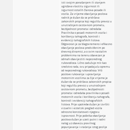
isti svojim ponašanjem ili stanjem
ugrožava vlastitu sigurnost ili
sigurnost ostalih članova posade ili
vozila. Za vrijeme obavljanja poslova
radnik je dužan da se pridržava
zakonskih propisa koji regulišu prevoz u
unutrašnjem cestovnom prometu,
bezbjednost prometa i odredaba
Pravilnika o posadi motornih vozila i
korištenju tahografa, kontroli i
evidenciji tahografskih listova.
Odgovoran je za blagovremeno i efikasno
obavljanje poslova predviđenim po
dnevnoj dinamici, a o svim nastalim
problemima na terenu obavezan je
odmah obavijestiti neposrednog
rukovodioca. Lično zadužuje m/v kao
sredstvo rada, svu pripadajuću opremu
od neposrednog rukovodioca. Vrši
poslove rukovanja i upravljanja
motornim vozilima za čije vrijeme je
dužan da se pridržava zakonskih propisa
koji regulišu prevoz u unutrašnjem
cestovnom prometu, bezbjednosti
prometa i odredaba pravilnika o posadi
motornih vozila i korištenju tahografa,
kontroli i evidenciji tahografskih
listova. Prije upotrebe dužan je izvršiti
vizuelni i estetski pregled vozila
odnosno konstatovati njegovu
ispravnost. Prije početka obavljanja
poslova dužan je uzeti putni i radni
nalog uz obavezu pravilnog
popunjavanja i vraćanja istog poslije