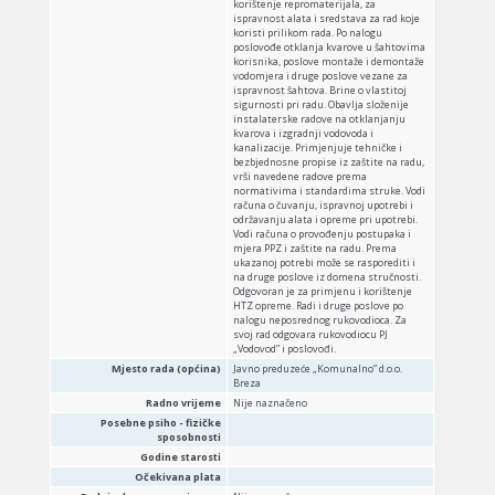
korištenje repromaterijala, za
ispravnost alata i sredstava za rad koje
koristi prilikom rada. Po nalogu
poslovođe otklanja kvarove u šahtovima
korisnika, poslove montaže i demontaže
vodomjera i druge poslove vezane za
ispravnost šahtova. Brine o vlastitoj
sigurnosti pri radu. Obavlja složenije
instalaterske radove na otklanjanju
kvarova i izgradnji vodovoda i
kanalizacije. Primjenjuje tehničke i
bezbjednosne propise iz zaštite na radu,
vrši navedene radove prema
normativima i standardima struke. Vodi
računa o čuvanju, ispravnoj upotrebi i
održavanju alata i opreme pri upotrebi.
Vodi računa o provođenju postupaka i
mjera PPZ i zaštite na radu. Prema
ukazanoj potrebi može se rasporediti i
na druge poslove iz domena stručnosti.
Odgovoran je za primjenu i korištenje
HTZ opreme. Radi i druge poslove po
nalogu neposrednog rukovodioca. Za
svoj rad odgovara rukovodiocu PJ
„Vodovod” i poslovođi.
Mjesto rada (općina)
Javno preduzeće „Komunalno” d.o.o.
Breza
Radno vrijeme
Nije naznačeno
Posebne psiho - fizičke
sposobnosti
Godine starosti
Očekivana plata