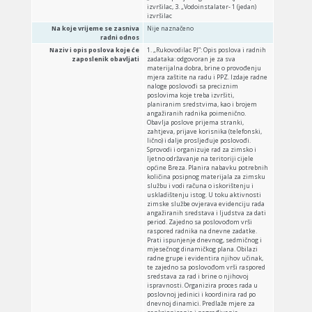
izvršilac, 3. „Vodoinstalater- 1 (jedan)
izvršilac
Na koje vrijeme se zasniva
Nije naznačeno
radni odnos
Naziv i opis poslova koje će
1. „Rukovodilac PJ”: Opis poslova i radnih
zaposlenik obavljati
zadataka: odgovoran je za sva
materijalna dobra, brine o provođenju
mjera zaštite na radu i PPZ. Izdaje radne
naloge poslovođi sa preciznim
poslovima koje treba izvršiti,
planiranim sredstvima, kao i brojem
angažiranih radnika poimenično.
Obavlja poslove prijema stranki,
zahtjeva, prijave korisnika (telefonski,
lično) i dalje prosljeđuje poslovođi.
Sprovodi i organizuje rad za zimsko i
ljetno održavanje na teritoriji cijele
općine Breza. Planira nabavku potrebnih
količina posipnog materijala za zimsku
službu i vodi računa o iskorištenju i
uskladištenju istog. U toku aktivnosti
zimske službe ovjerava evidenciju rada
angažiranih sredstava i ljudstva za dati
period. Zajedno sa poslovođom vrši
raspored radnika na dnevne zadatke.
Prati ispunjenje dnevnog, sedmičnog i
mjesečnog dinamičkog plana. Obilazi
radne grupe i evidentira njihov učinak,
te zajedno sa poslovođom vrši raspored
sredstava za rad i brine o njihovoj
ispravnosti. Organizira proces rada u
poslovnoj jedinici i koordinira rad po
dnevnoj dinamici. Predlaže mjere za