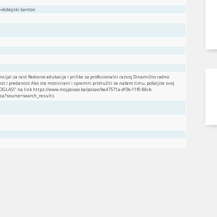
ko-dobojski kanton
ijal za rast Redovne edukacije i prilike za profesionalni razvoj Dinamično radno
st i predanost Ako ste motivirani i spremni pridružiti se našem timu, pošaljite svoj
A OGLAS\" na link https://www.mojposao.ba/posao/be47571a-df3b-11f0-89cb-
ca?source=search_results