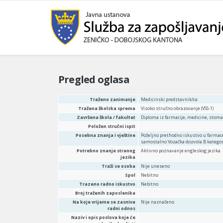
Pregled oglasa
Traženo zanimanje
Medicinski predstavnik/ca
Tražena školska sprema
Visoko stručno obrazovanje (VSS-1)
Završena škola / fakultet
Diploma iz farmacije, medicine, stoma
Položen stručni ispit
Posebna znanja i vještine
Poželjno prethodno iskustvo u farmac
samostalno Vozačka dozvola B kategor
Potrebno znanje stranog
Aktivno poznavanje engleskog jezika
jezika
Traži se osoba
Nije uneseno
Spol
Nebitno
Trazeno radno iskustvo
Nebitno
Broj traženih zaposlenika
Na koje vrijeme se zasniva
Nije naznačeno
radni odnos
Naziv i opis poslova koje će