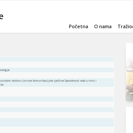
Početna
O nama
Tražio
tologije
eutskom sektoru Izvrsne komunikacijske vještine Sposobnost rada u timu i
ije