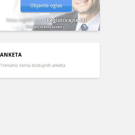
Objavite oglas
Niste registrovani?
Registrirajte se!
Provjeri status osobe »
ANKETA
Trenutno nema dostupnih anketa