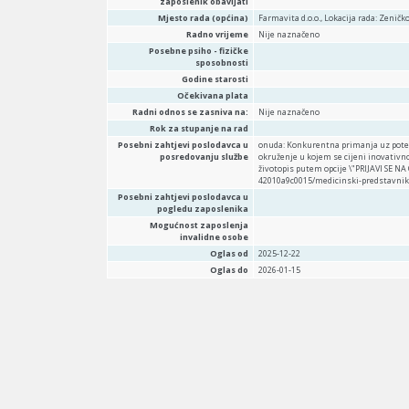
zaposlenik obavljati
Mjesto rada (općina)
Farmavita d.o.o., Lokacija rada: Zenič
Radno vrijeme
Nije naznačeno
Posebne psiho - fizičke
sposobnosti
Godine starosti
Očekivana plata
Radni odnos se zasniva na:
Nije naznačeno
Rok za stupanje na rad
Posebni zahtjevi poslodavca u
onuda: Konkurentna primanja uz potenc
posredovanju službe
okruženje u kojem se cijeni inovativno
životopis putem opcije \"PRIJAVI SE N
42010a9c0015/medicinski-predstavnik
Posebni zahtjevi poslodavca u
pogledu zaposlenika
Mogućnost zaposlenja
invalidne osobe
Oglas od
2025-12-22
Oglas do
2026-01-15