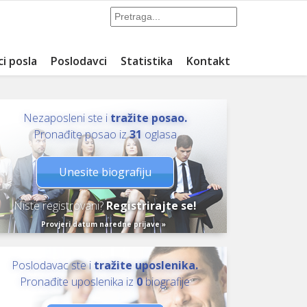
ci posla
Poslodavci
Statistika
Kontakt
Nezaposleni ste i
tražite posao.
Pronađite posao iz
31
oglasa
Unesite biografiju
Niste registrovani?
Registrirajte se!
Provjeri datum naredne prijave »
Poslodavac ste i
tražite uposlenika.
Pronađite uposlenika iz
0
biografije