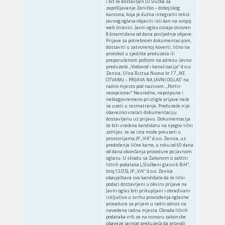
i bit će dostavljen JU Služba za
zapošljavanje Zeničko – dobojskog
kantona, koja je dužna integralni tekst
Javnog oglasa objaviti isti dan na svojoj
web stranici. Javni oglas ostaje otvoren
8 (osam) dana od dana posljednje objave.
Prijave sa potrebnom dokumentacijom,
dostaviti u zatvorenoj koverti, lično na
protokol u sjedište preduzeća ili
preporučenom poštom na adresu: Javno
preduzeće „Vodovod i kanalizacija“ d.o.o.
Zenica, Ulica Bistua Nuova br.17 „NE
OTVARAJ – PRIJAVA NA JAVNI OGLAS“ na
radno mjesto pod nazivom: „Portir-
recepcioner“ Neuredne, nepotpune i
neblagovremeno pristigle prijave neće
se uzeti u razmatranje. Preduzeće nije
obavezno vraćati dokumentaciju
dostavljenu uz prijavu. Dokumentacija
će biti vraćena kandidatu na njegov lični
zahtjev, te se ista može preuzeti u
prostorijama JP „ViK“ d.o.o. Zenica, uz
predočenje lične karte, u roku od 60 dana
od dana okončanja procedure po Javnom
oglasu. U skladu sa Zakonom o zaštiti
ličnih podataka („Službeni glasnik BiH“,
broj:12/25), JP „ViK“ d.o.o. Zenica
obavještava sve kandidate da će lični
podaci dostavljeni u okviru prijave na
Javni oglas biti prikupljani i obrađivani
isključivo u svrhu provođenja oglasne
procedure za prijem u radni odnos na
navedena radna mjesta. Obrada ličnih
podataka vrši se na osnovu zakonske
obaveze javnog preduzeća da provodi