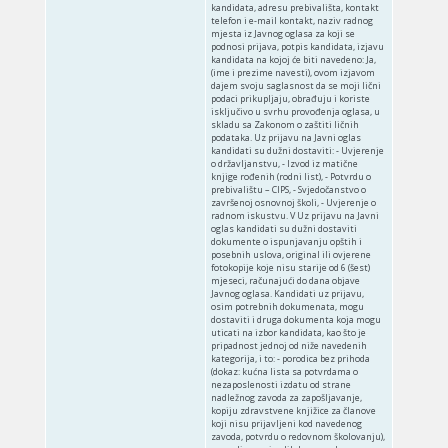
kandidata, adresu prebivališta, kontakt
telefon i e-mail kontakt, naziv radnog
mjesta iz Javnog oglasa za koji se
podnosi prijava, potpis kandidata, izjavu
kandidata na kojoj će biti navedeno: Ja,
(ime i prezime navesti), ovom izjavom
dajem svoju saglasnost da se moji lični
podaci prikupljaju, obrađuju i koriste
isključivo u svrhu provođenja oglasa, u
skladu sa Zakonom o zaštiti ličnih
podataka. Uz prijavu na Javni oglas
kandidati su dužni dostaviti: ‑ Uvjerenje
o državljanstvu, ‑ Izvod iz matične
knjige rođenih (rodni list), ‑ Potvrdu o
prebivalištu – CIPS, ‑ Svjedočanstvo o
završenoj osnovnoj školi, ‑ Uvjerenje o
radnom iskustvu. V Uz prijavu na Javni
oglas kandidati su dužni dostaviti
dokumente o ispunjavanju opštih i
posebnih uslova, original ili ovjerene
fotokopije koje nisu starije od 6 (šest)
mjeseci, računajući do dana objave
Javnog oglasa. Kandidati uz prijavu,
osim potrebnih dokumenata, mogu
dostaviti i druga dokumenta koja mogu
uticati na izbor kandidata, kao što je
pripadnost jednoj od niže navedenih
kategorija, i to: ‑ porodica bez prihoda
(dokaz: kućna lista sa potvrdama o
nezaposlenosti izdatu od strane
nadležnog zavoda za zapošljavanje,
kopiju zdravstvene knjižice za članove
koji nisu prijavljeni kod navedenog
zavoda, potvrdu o redovnom školovanju),