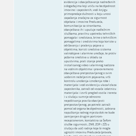
evidencija i obavještavanje nadređenih
o događajima koji utiču na bezbjednost
imovine i zaposlenih, vodi knjigu
primopredaje dužnosti u koju unosi
zapažanja značajna za sigurnost
objekata i imovine Preduzeća,
komunikacija sa strankama,
obavještava ih i upućuje nadležnim
službama, pravilnu upotrebu tehničkih
pomagala i sredstava, brine o tehničkim
pomagalima i sredstvima koja koriste u
održavanju i praćenju pojava u
objektima, koristi sredstva sistema
vatrodojave i alarmne uređaje, te protiv
požarna sredstva u skladu sa
upustvima, prati stanje preko
instalisanog video i alarmnog nadzora
na vodnim objektima i pravovremeno
obavještava pretpostavljenog o svim
uočenim neželjenim pojavama, vrši
kontrolu unošenja-iznošenja robe i
materijala i vodi evidenciju ulaza/izlaza
zaposlenika, zatraži od vozača izdatnicu
materijala i izvrši pregled vozila i tereta
i u slučaju sumnje odnosno
nepoštivanja pravila obavijesti
pretpostavljenog, po potrebi zatraži
pomoć od organa bezbjednosti, zabrana
napuštanja radnog mjesta dok ne bude
zamijenjen drugim portirom-
recepcionerom, kontaktira sa Šefom
službe sigurnosti, ZNR, ZOP i ZŽS u
slučaju da uoči radnje koje bi mogle
ugroziti imovinu Preduzeća (provale,