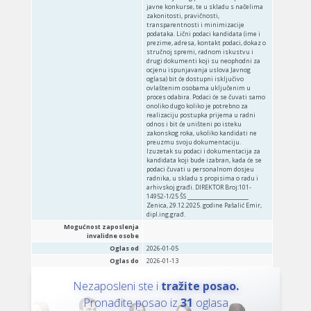
javne konkurse, te u skladu s načelima
zakonitosti, pravičnosti,
transparentnosti i minimizacije
podataka. Lični podaci kandidata (ime i
prezime, adresa, kontakt podaci, dokaz o
stručnoj spremi, radnom iskustvu i
drugi dokumenti koji su neophodni za
ocjenu ispunjavanja uslova Javnog
oglasa) bit će dostupni isključivo
ovlaštenim osobama uključenim u
proces odabira. Podaci će se čuvati samo
onoliko dugo koliko je potrebno za
realizaciju postupka prijema u radni
odnos i bit će uništeni po isteku
zakonskog roka, ukoliko kandidati ne
preuzmu svoju dokumentaciju.
Izuzetak su podaci i dokumentacija za
kandidata koji bude izabran, kada će se
podaci čuvati u personalnom dosjeu
radnika, u skladu s propisima o radu i
arhivskoj građi. DIREKTOR Broj:101-
14952-1/25 ŠS ______________________
Zenica, 29.12.2025. godine Pašalić Emir,
dipl.ing.građ.
Mogućnost zaposlenja
invalidne osobe
Oglas od
2026-01-05
Oglas do
2026-01-13
Nezaposleni ste i
tražite posao.
Pronađite posao iz
31
oglasa