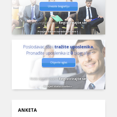
Unesite biografiju
Niste registrovani?
Registrirajte se!
Provjeri datum naredne prijave »
Poslodavac ste i
tražite uposlenika.
Pronađite uposlenika iz
0
biografije
Objavite oglas
Niste registrovani?
Registrirajte se!
Provjeri status osobe »
ANKETA