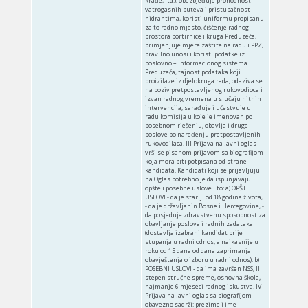
krađe, itd.), obezbjeđuje prohodnost
vatrogasnih puteva i pristupačnost
hidrantima, koristi uniformu propisanu
za to radno mjesto, čišćenje radnog
prostora portirnice i kruga Preduzeća,
primjenjuje mjere zaštite na radu i PPZ,
pravilno unosi i koristi podatke iz
poslovno – informacionog sistema
Preduzeća, tajnost podataka koji
proizilaze iz djelokruga rada, odaziva se
na poziv pretpostavljenog rukovodioca i
izvan radnog vremena u slučaju hitnih
intervencija, sarađuje i učestvuje u
radu komisija u koje je imenovan po
posebnom rješenju, obavlja i druge
poslove po naređenju pretpostavljenih
rukovodilaca. III Prijava na Javni oglas
vrši se pisanom prijavom sa biografijom
koja mora biti potpisana od strane
kandidata. Kandidati koji se prijavljuju
na Oglas potrebno je da ispunjavaju
opšte i posebne uslove i to: a) OPŠTI
USLOVI ‑ da je stariji od 18 godina života,
‑ da je državljanin Bosne i Hercegovine, ‑
da posjeduje zdravstvenu sposobnost za
obavljanje poslova i radnih zadataka
(dostavlja izabrani kandidat prije
stupanja u radni odnos, a najkasnije u
roku od 15 dana od dana zaprimanja
obavještenja o izboru u radni odnos). b)
POSEBNI USLOVI - da ima završen NSS, II
stepen stručne spreme, osnovna škola, -
najmanje 6 mjeseci radnog iskustva. IV
Prijava na Javni oglas sa biografijom
obavezno sadrži: prezime i ime