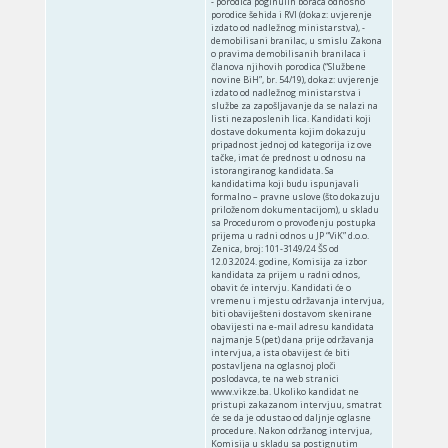
‑ porodica poginulih boraca odnosno
porodice šehida i RVI (dokaz: uvjerenje
izdato od nadležnog ministarstva), ‑
demobilisani branilac, u smislu Zakona
o pravima demobilisanih branilaca i
članova njihovih porodica (“Službene
novine BiH”, br. 54/19), dokaz: uvjerenje
izdato od nadležnog ministarstva i
službe za zapošljavanje da se nalazi na
listi nezaposlenih lica. Kandidati koji
dostave dokumenta kojim dokazuju
pripadnost jednoj od kategorija iz ove
tačke, imat će prednost u odnosu na
istorangiranog kandidata. Sa
kandidatima koji budu ispunjavali
formalno – pravne uslove (što dokazuju
priloženom dokumentacijom), u skladu
sa Procedurom o provođenju postupka
prijema u radni odnos u JP “ViK” d.o.o.
Zenica, broj: 101-3149/24 ŠS od
12.03.2024. godine, Komisija za izbor
kandidata za prijem u radni odnos,
obavit će intervju. Kandidati će o
vremenu i mjestu održavanja intervjua,
biti obaviješteni dostavom skenirane
obavijesti na e-mail adresu kandidata
najmanje 5 (pet) dana prije održavanja
intervjua, a ista obavijest će biti
postavljena na oglasnoj ploči
poslodavca, te na web stranici
www.vikze.ba. Ukoliko kandidat ne
pristupi zakazanom intervjuu, smatrat
će se da je odustao od daljnje oglasne
procedure. Nakon održanog intervjua,
Komisija u skladu sa postignutim