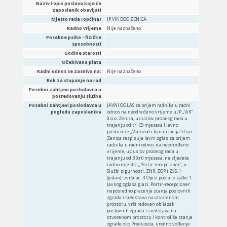
Naziv i opis poslova koje će
zaposlenik obavljati
Mjesto rada (općina)
JP VIK DOO ZENICA
Radno vrijeme
Nije naznačeno
Posebne psiho - fizičke
sposobnosti
Godine starosti
Očekivana plata
Radni odnos se zasniva na:
Nije naznačeno
Rok za stupanje na rad
Posebni zahtjevi poslodavca u
posredovanju službe
Posebni zahtjevi poslodavca u
JAVNI OGLAS za prijem radnika u radni
pogledu zaposlenika
odnos na neodređeno vrijeme u JP „ViK“
d.o.o. Zenica, uz uslov probnog rada u
trajanju od tri (3) mjeseca I Javno
preduzeće „Vodovod i kanalizacija“ d.o.o.
Zenica raspisuje Javni oglas za prijem
radnika u radni odnos na neodređeno
vrijeme, uz uslov probnog rada u
trajanju od 3 (tri) mjeseca, na sljedeće
radno mjesto: „Portir-recepcioner“, u
Službi sigurnosti, ZNR, ZOP i ZŠS, 1
(jedan) izvršilac. II Opisi posla iz tačke 1.
Javnog oglasa glasi: Portir-recepcioner:
neposredno praćenje stanja poslovnih
zgrada i sredstava na otvorenom
prostoru, vrši redovan obilazak
poslovnih zgrada i sredstava na
otvorenom prostoru i kontroliše stanje
ograde oko Preduzeća, uredno vođenje