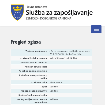
Toggle n
Pregled oglasa
Traženo zanimanje
„Portir-recepcioner“, u Službi sigurnosti,
ZNR, ZOP i ZŠS, 1 (jedan) izvršilac.
Tražena školska sprema
Nekvalifikovani radnik (NK)
Završena škola / fakultet
Položen stručni ispit
Posebna znanja i vještine
Potrebno znanje stranog
jezika
Traži se osoba
Nije uneseno
Spol
Nebitno
Trazeno radno iskustvo
Nebitno
Broj traženih zaposlenika
Na koje vrijeme se zasniva
Nebitno
radni odnos