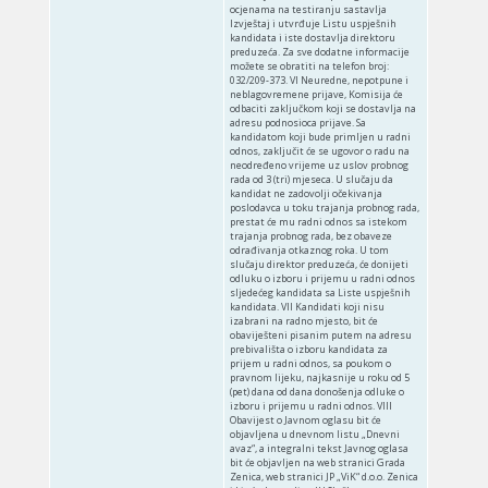
ocjenama na testiranju sastavlja
Izvještaj i utvrđuje Listu uspješnih
kandidata i iste dostavlja direktoru
preduzeća. Za sve dodatne informacije
možete se obratiti na telefon broj:
032/209-373. VI Neuredne, nepotpune i
neblagovremene prijave, Komisija će
odbaciti zaključkom koji se dostavlja na
adresu podnosioca prijave. Sa
kandidatom koji bude primljen u radni
odnos, zaključit će se ugovor o radu na
neodređeno vrijeme uz uslov probnog
rada od 3 (tri) mjeseca. U slučaju da
kandidat ne zadovolji očekivanja
poslodavca u toku trajanja probnog rada,
prestat će mu radni odnos sa istekom
trajanja probnog rada, bez obaveze
odrađivanja otkaznog roka. U tom
slučaju direktor preduzeća, će donijeti
odluku o izboru i prijemu u radni odnos
sljedećeg kandidata sa Liste uspješnih
kandidata. VII Kandidati koji nisu
izabrani na radno mjesto, bit će
obaviješteni pisanim putem na adresu
prebivališta o izboru kandidata za
prijem u radni odnos, sa poukom o
pravnom lijeku, najkasnije u roku od 5
(pet) dana od dana donošenja odluke o
izboru i prijemu u radni odnos. VIII
Obavijest o Javnom oglasu bit će
objavljena u dnevnom listu „Dnevni
avaz“, a integralni tekst Javnog oglasa
bit će objavljen na web stranici Grada
Zenica, web stranici JP „ViK“ d.o.o. Zenica