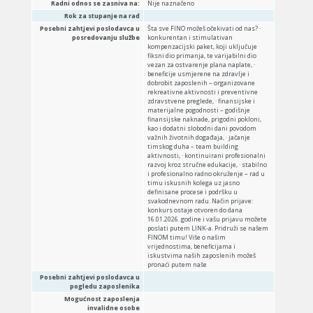
Radni odnos se zasniva na:
Nije naznačeno
Rok za stupanje na rad
Posebni zahtjevi poslodavca u
Šta sve FINO možeš očekivati od nas? ·
posredovanju službe
konkurentan i stimulativan
kompenzacijski paket, koji uključuje
fiksni dio primanja, te varijabilni dio
vezan za ostvarenje plana naplate, ·
beneficije usmjerene na zdravlje i
dobrobit zaposlenih – organizovane
rekreativne aktivnosti i preventivne
zdravstvene preglede, · finansijske i
materijalne pogodnosti – godišnje
finansijske naknade, prigodni pokloni,
kao i dodatni slobodni dani povodom
važnih životnih događaja, · jačanje
timskog duha – team building
aktivnosti, · kontinuirani profesionalni
razvoj kroz stručne edukacije, · stabilno
i profesionalno radno okruženje – rad u
timu iskusnih kolega uz jasno
definisane procese i podršku u
svakodnevnom radu. Način prijave:
konkurs ostaje otvoren do dana
16.01.2026. godine i vašu prijavu možete
poslati putem LINK-a. Pridruži se našem
FINOM timu! Više o našim
vrijednostima, beneficijama i
iskustvima naših zaposlenih možeš
pronaći putem naše
Posebni zahtjevi poslodavca u
pogledu zaposlenika
Mogućnost zaposlenja
invalidne osobe