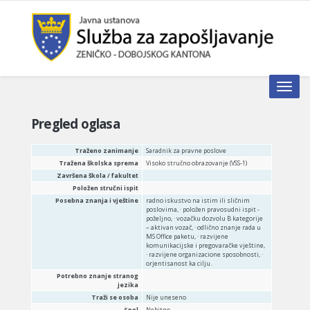
Toggle n
Pregled oglasa
Traženo zanimanje
Saradnik za pravne poslove
Tražena školska sprema
Visoko stručno obrazovanje (VSS-1)
Završena škola / fakultet
Položen stručni ispit
Posebna znanja i vještine
radno iskustvo na istim ili sličnim
poslovima, · položen pravosudni ispit -
poželjno, · vozačku dozvolu B kategorije
– aktivan vozač, · odlično znanje rada u
MS Office paketu, · razvijene
komunikacijske i pregovaračke vještine,
· razvijene organizacione sposobnosti, ·
orjentisanost ka cilju.
Potrebno znanje stranog
jezika
Traži se osoba
Nije uneseno
Spol
Nebitno