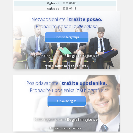
Oglas od
2026-01-05
Oglas do
2026-01-16
Nezaposleni ste i
tražite posao.
Pronađite posao iz
29
oglasa
Unesite biografiju
Niste registrovani?
Registrirajte se!
Provjeri datum naredne prijave »
Poslodavac ste i
tražite uposlenika.
Pronađite uposlenika iz
0
biografije
Objavite oglas
Niste registrovani?
Registrirajte se!
Provjeri status osobe »