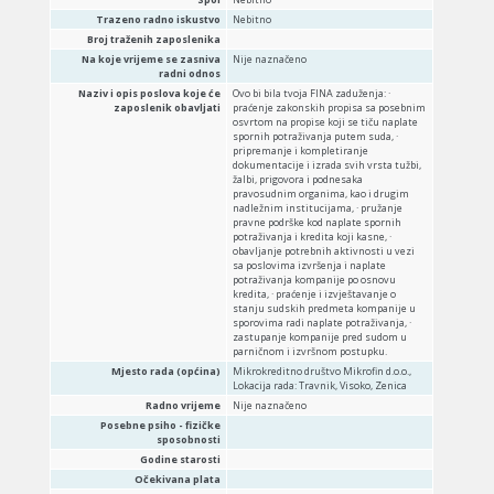
Trazeno radno iskustvo
Nebitno
Broj traženih zaposlenika
Na koje vrijeme se zasniva
Nije naznačeno
radni odnos
Naziv i opis poslova koje će
Ovo bi bila tvoja FINA zaduženja: ·
zaposlenik obavljati
praćenje zakonskih propisa sa posebnim
osvrtom na propise koji se tiču naplate
spornih potraživanja putem suda, ·
pripremanje i kompletiranje
dokumentacije i izrada svih vrsta tužbi,
žalbi, prigovora i podnesaka
pravosudnim organima, kao i drugim
nadležnim institucijama, · pružanje
pravne podrške kod naplate spornih
potraživanja i kredita koji kasne, ·
obavljanje potrebnih aktivnosti u vezi
sa poslovima izvršenja i naplate
potraživanja kompanije po osnovu
kredita, · praćenje i izvještavanje o
stanju sudskih predmeta kompanije u
sporovima radi naplate potraživanja, ·
zastupanje kompanije pred sudom u
parničnom i izvršnom postupku.
Mjesto rada (općina)
Mikrokreditno društvo Mikrofin d.o.o.,
Lokacija rada: Travnik, Visoko, Zenica
Radno vrijeme
Nije naznačeno
Posebne psiho - fizičke
sposobnosti
Godine starosti
Očekivana plata