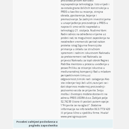
proizvoda pritom koristeći
najnaprednije tehnologije. Isto vrijedi i
za ostale grane čeličnih konstrukcija u
PREIS-u kao što su rezanje, strojna
obrada, pjeskarenje, bojanje i
premazivanje. Sa zadnjim investicijama
u unaprijeđenje proizvodnje u PREIS-u
napravili smo veliki napredak u
tehnologiji 21. stoljeća. Nudimo Vam:
Radni odnos na određeno vrijeme uz
probni rad, te mogućnost zaposlenja na
neodređen vremenski period nakon
proteka istog Sigurna finansijska
primanja u skladu sa stručnom
spremom i radnim iskustvom Naknadu
za prekovremeni rad Naknadu za
prijevoz Naknadu za topli obrok Regres
Podrška mentora u procesu uvođenja u
posao Priliku za sticanje iskustva u
međunarodnoj kompaniji Rad u mladom
perspektivnom timu,uz
odgovornost,timski rad i zalaganje Ako
ste inženjer koji želi učiti,razvijati se i
dati doprinos modernoj proizvodnji-
pozivamo vas da se prijavite. Svoju
molbu i životopis možete dostaviti na
adresu PREIS USORA d.o.o. Žabljak polje
52,74230 Usora ili poslati putem opcije:
\"Prijavite se na oglas\". Dodatne
informacije na info telefon 063 /773/ 420
ili prijava lično u sjedištu firme. Hvala!
www.preisgroup.com
Posebni zahtjevi poslodavca u
pogledu zaposlenika