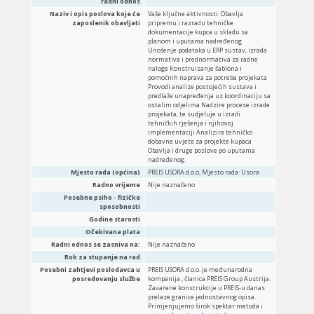
radni odnos
Naziv i opis poslova koje će
Vaše ključne aktivnosti: Obavlja
zaposlenik obavljati
pripremu i razradu tehničke
dokumentacije kupca u skladu sa
planom i uputama nadređenog
Unošenje podataka u ERP sustav, izrada
normativa i prednormativa za radne
naloge Konstruisanje šablona i
pomoćnih naprava za potrebe projekata
Provodi analize postojećih sustava i
predlaže unapređenja uz koordinaciju sa
ostalim odjelima Nadzire procese izrade
projekata, te sudjeluje u izradi
tehničkih rješenja i njihovoj
implementaciji Analizira tehničko
dobavne uvjete za projekte kupaca
Obavlja i druge poslove po uputama
nadređenog.
Mjesto rada (općina)
PREIS USORA d.o.o, Mjesto rada: Usora
Radno vrijeme
Nije naznačeno
Posebne psiho - fizičke
sposobnosti
Godine starosti
Očekivana plata
Radni odnos se zasniva na:
Nije naznačeno
Rok za stupanje na rad
Posebni zahtjevi poslodavca u
PREIS USORA d.o.o. je međunarodna
posredovanju službe
kompanija , članica PREIS Group Austrija.
Zavarene konstrukcije u PREIS-u danas
prelaze granice jednostavnog opisa.
Primjenjujemo širok spektar metoda i