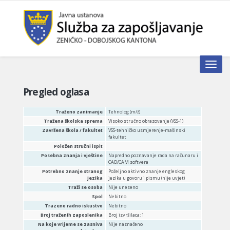
Toggle n
Pregled oglasa
Traženo zanimanje
Tehnolog (m/ž)
Tražena školska sprema
Visoko stručno obrazovanje (VSS-1)
Završena škola / fakultet
VSS-tehničko usmjerenje-mašinski
fakultet
Položen stručni ispit
Posebna znanja i vještine
Napredno poznavanje rada na računaru i
CAD/CAM softvera
Potrebno znanje stranog
Poželjno aktivno znanje engleskog
jezika
jezika u govoru i pismu (nije uvjet)
Traži se osoba
Nije uneseno
Spol
Nebitno
Trazeno radno iskustvo
Nebitno
Broj traženih zaposlenika
Broj izvršilaca: 1
Na koje vrijeme se zasniva
Nije naznačeno