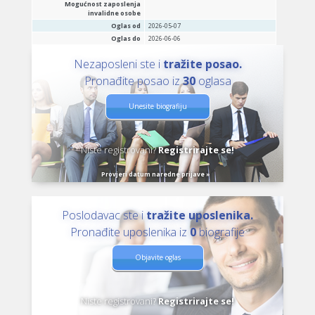
Mogućnost zaposlenja
invalidne osobe
Oglas od
2026-05-07
Oglas do
2026-06-06
Nezaposleni ste i
tražite posao.
Pronađite posao iz
30
oglasa
Unesite biografiju
Niste registrovani?
Registrirajte se!
Provjeri datum naredne prijave »
Poslodavac ste i
tražite uposlenika.
Pronađite uposlenika iz
0
biografije
Objavite oglas
Niste registrovani?
Registrirajte se!