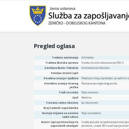
Pregled oglasa
Traženo zanimanje
Arhitekta
Tražena školska sprema
Visoko stručno obrazovanje (VSS-1)
Završena škola / fakultet
Arhitektonski fakultet
Položen stručni ispit
Posebna znanja i vještine
Prednost imaju kandidati sa radnim is
Potrebno znanje stranog
Poznavanje engleskog jezika
jezika
Traži se osoba
Nije uneseno
Spol
Nebitno
Trazeno radno iskustvo
Sa iskustvom
Broj traženih zaposlenika
Na koje vrijeme se zasniva
Nije naznačeno
radni odnos
Naziv i opis poslova koje će
Izrada ponuda za opremanje enterijara
zaposlenik obavljati
prostora, izrada 3D vizualizacija enter