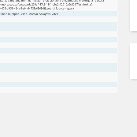
kica za vanstandardni namještaj, profesionalna prezentacija materijala i dekora
ww.mojposao.ba/posao/cdd229ef-47c3-11f1-bbe2-42010a9c0017/arhitekta?
4608-d936-484a-8ef4-d4735c68686f&searchSource=legacy
Bihać, Bijeljina, Jelah, Mostar, Sarajevo, Vitez