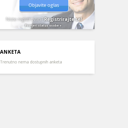
Objavite oglas
Niste registrovani?
Registrirajte se!
Provjeri status osobe »
ANKETA
Trenutno nema dostupnih anketa