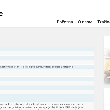
Početna
O nama
Tražio
kustvom na istim ili sličnim poslovima, vozačka dozvola B kategorije
 u skladu sa potrebama klijenata, izlazak na teren i uzimanje preciznih mjera
ijera u specijaliziranim softverima, predlaganje idejnih i tehničkih riješenja za