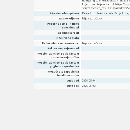
namještaj po mjeri, razrada i izrada s
klijentima. Prijave na link https://w
source=search_results&searchId=fa57
Mjesto rada (općina)
Kalea d.o.o., Lokacija rada: Banja Luka, 
Radno vrijeme
Nije naznačeno
Posebne psiho - fizičke
sposobnosti
Godine starosti
Očekivana plata
Radni odnos se zasniva na:
Nije naznačeno
Rok za stupanje na rad
Posebni zahtjevi poslodavca u
posredovanju službe
Posebni zahtjevi poslodavca u
pogledu zaposlenika
Mogućnost zaposlenja
invalidne osobe
Oglas od
2026-05-04
Oglas do
2026-06-03