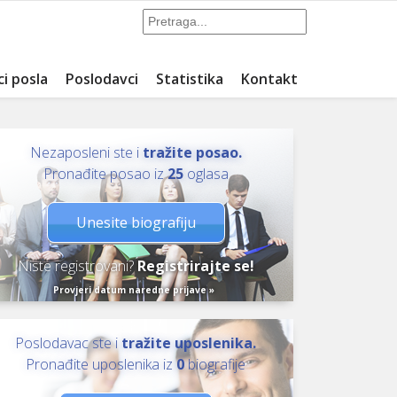
ci posla
Poslodavci
Statistika
Kontakt
Nezaposleni ste i
tražite posao.
Pronađite posao iz
25
oglasa
Unesite biografiju
Niste registrovani?
Registrirajte se!
Provjeri datum naredne prijave »
Poslodavac ste i
tražite uposlenika.
Pronađite uposlenika iz
0
biografije