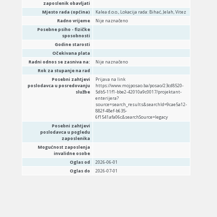
zaposlenik obavljati
Mjesto rada (općina)
Kalea d.o.o., Lokacija rada: Bihać, Jelah, Vitez
Radno vrijeme
Nije naznačeno
Posebne psiho - fizičke
sposobnosti
Godine starosti
Očekivana plata
Radni odnos se zasniva na:
Nije naznačeno
Rok za stupanje na rad
Posebni zahtjevi
Prijava na link
poslodavca u posredovanju
https://www.mojposao.ba/posao/23cd8520-
službe
5db5-11f1-bbe2-42010a9c0017/projektant-
enterijera?
source=search_results&searchId=9cae5a12-
882f-48ef-b635-
6f1541afa06c&searchSource=legacy
Posebni zahtjevi
poslodavca u pogledu
zaposlenika
Mogućnost zaposlenja
invalidne osobe
Oglas od
2026-06-01
Oglas do
2026-07-01