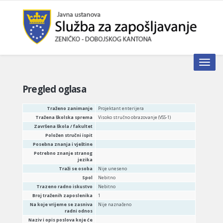
Toggle n
Pregled oglasa
Traženo zanimanje
Projektant enterijera
Tražena školska sprema
Visoko stručno obrazovanje (VSS-1)
Završena škola / fakultet
Položen stručni ispit
Posebna znanja i vještine
Potrebno znanje stranog
jezika
Traži se osoba
Nije uneseno
Spol
Nebitno
Trazeno radno iskustvo
Nebitno
Broj traženih zaposlenika
1
Na koje vrijeme se zasniva
Nije naznačeno
radni odnos
Naziv i opis poslova koje će