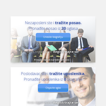
Nezaposleni ste i
tražite posao.
Pronađite posao iz
30
oglasa
Unesite biografiju
Niste registrovani?
Registrirajte se!
Provjeri datum naredne prijave »
Poslodavac ste i
tražite uposlenika.
Pronađite uposlenika iz
0
biografije
Objavite oglas
Niste registrovani?
Registrirajte se!