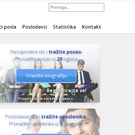
ci posla
Poslodavci
Statistika
Kontakt
Nezaposleni ste i
tražite posao.
Pronađite posao iz
29
oglasa
Unesite biografiju
Niste registrovani?
Registrirajte se!
Provjeri datum naredne prijave »
Poslodavac ste i
tražite uposlenika.
Pronađite uposlenika iz
0
biografije