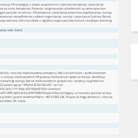
ntacija HR strategije u skladu sa poslovnim ciljevima kompanije; Upravljanje
sa na nivou kompanije; Praćenje i osiguravanje usklađenosti sa radno-pravnom
rganizacijske strukture i HR procedura; Upravljanje procesima zapošljavanja, razvoja
jetovanje menadžmenta u oblasti organizacije, razvoja i upravljanja ljudima; Razvoj
voja talenata; Aktivno učešće u izgradnji organizacijske kulture i employer branding
acija rada: Usora
tabilnoj i rastućoj međunarodnoj kompaniji; Rad u dinamičnom i profesionalnom
 u razvoju međunarodnih HR procesa; Konkurentan paket primanja i beneficija;
esionalnog razvoja; Rad na međunarodnim projektima i saradnju sa globalnim
 CV putem opcije \"PRIJAVI SE NA OGLAS\", na link
47e-5e5c-11f1-95dc-42010a9c0018/hr-direktor?
f57-49f0-4a05-b105-c6ffd75bf0b1&searchSource=legacy, uz naznaku pozicije na koju
 je dobiti putem telefona/Vibera: +387 63 802 646. Prijave se mogu dostaviti i lično na
astrebovi 29, Usora.