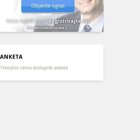
Objavite oglas
Niste registrovani?
Registrirajte se!
Provjeri status osobe »
ANKETA
Trenutno nema dostupnih anketa