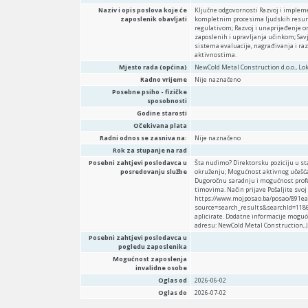
Naziv i opis poslova koje će
Ključne odgovornosti Razvoj i impleme
zaposlenik obavljati
kompletnim procesima ljudskih resur
regulativom; Razvoj i unaprijeđenje o
zaposlenih i upravljanja učinkom; Sav
sistema evaluacije, nagrađivanja i raz
aktivnostima.
Mjesto rada (općina)
NewCold Metal Construction d.o.o., Lok
Radno vrijeme
Nije naznačeno
Posebne psiho - fizičke
sposobnosti
Godine starosti
Očekivana plata
Radni odnos se zasniva na:
Nije naznačeno
Rok za stupanje na rad
Posebni zahtjevi poslodavca u
Šta nudimo? Direktorsku poziciju u s
posredovanju službe
okruženju; Mogućnost aktivnog učešća
Dugoročnu saradnju i mogućnost prof
timovima. Način prijave Pošaljite svoj
https://www.mojposao.ba/posao/891ea
source=search_results&searchId=1186a
aplicirate. Dodatne informacije moguće
adresu: NewCold Metal Construction, J
Posebni zahtjevi poslodavca u
pogledu zaposlenika
Mogućnost zaposlenja
invalidne osobe
Oglas od
2026-06-02
Oglas do
2026-07-02