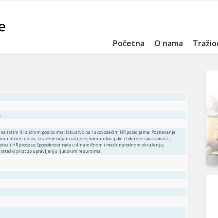
Početna
O nama
Tražio
;
na istim ili sličnim poslovima; Iskustvo na rukovodećim HR pozicijama; Poznavanje
liminatorni uslov; Izražene organizacijske, komunikacijske i liderske sposobnosti;
stva i HR procesa; Sposobnost rada u dinamičnom i međunarodnom okruženju;
trateški pristup upravljanju ljudskim resursima.