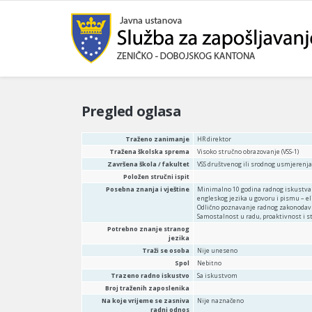
Pregled oglasa
Traženo zanimanje
HR direktor
Tražena školska sprema
Visoko stručno obrazovanje (VSS-1)
Završena škola / fakultet
VSS društvenog ili srodnog usmjerenja
Položen stručni ispit
Posebna znanja i vještine
Minimalno 10 godina radnog iskustva 
engleskog jezika u govoru i pismu – e
Odlično poznavanje radnog zakonodav
Samostalnost u radu, proaktivnost i s
Potrebno znanje stranog
jezika
Traži se osoba
Nije uneseno
Spol
Nebitno
Trazeno radno iskustvo
Sa iskustvom
Broj traženih zaposlenika
Na koje vrijeme se zasniva
Nije naznačeno
radni odnos