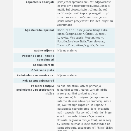
zaposlenik obavljati
primjerom spreman preuzeti odgovornost
za svoj tim i zadovoljstvo kupaca …onda si
možda baš ti osoba koju tražimo. Šta ćeš
raditi savjetovati kupce i pomagati im pri
izboru robe voditi računa o popunjenosti
police robom provjeravati kvalitet i svježinu
asortimana
Mjesto rada (općina)
Konzum d.o.o. Lokacija rada: Banja Luka,
Bihać, Čapljina, Cazin, Čitluk, Ljubuški,
Lukavica, Međugorje, Mostar, Neum,
Posušje, Sarajevo, Sivša, Tomislavgrad,
Travnik, Vitez, Vitina, Vogošća, Zenica
Radno vrijeme
Nije naznačeno
Posebne psiho - fizičke
sposobnosti
Godine starosti
Očekivana plata
Radni odnos se zasniva na:
Nije naznačeno
Rok za stupanje na rad
Posebni zahtjevi
ta nudimo: stimulativna primanja
poslodavca u posredovanju
(praznični bonusi, regres, varijabilni dio
službe
plate, praznični pokloni za djecu
zaposlenika) 24h osiguranje zaposlenika
interne stručne edukacije promociju naših
najkvalitetnijih zaposlenika i njihovih
postignuća nagrađujemo ideje i inovacije
naših zaposlenika pomoć u liječenju i brigu
o našim zaposlenicima - Zajedno nije
floskula, nego naša misija Pošalji nam svoj
CV i dokaži da znaš kako se posao vodi, a ne
samo odrađuje, putem opcije \"PRIJAVI SE NA