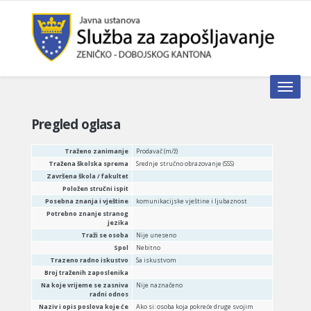
Toggle n
Pregled oglasa
Traženo zanimanje
Prodavač (m/ž)
Tražena školska sprema
Srednje stručno obrazovanje (SSS)
Završena škola / fakultet
Položen stručni ispit
Posebna znanja i vještine
komunikacijske vještine i ljubaznost
Potrebno znanje stranog
jezika
Traži se osoba
Nije uneseno
Spol
Nebitno
Trazeno radno iskustvo
Sa iskustvom
Broj traženih zaposlenika
Na koje vrijeme se zasniva
Nije naznačeno
radni odnos
Naziv i opis poslova koje će
Ako si: osoba koja pokreće druge svojim