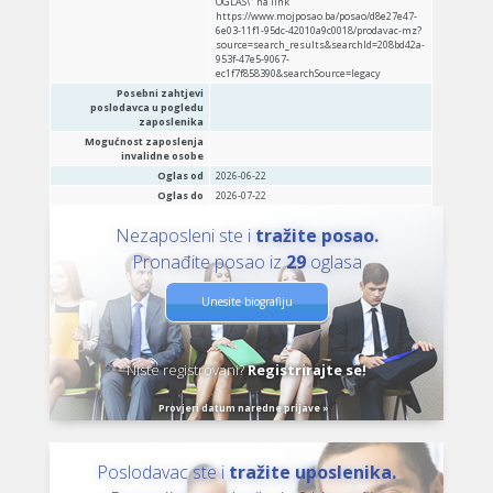
OGLAS\" na link
https://www.mojposao.ba/posao/d8e27e47-
6e03-11f1-95dc-42010a9c0018/prodavac-mz?
source=search_results&searchId=208bd42a-
953f-47e5-9067-
ec1f7f858390&searchSource=legacy
Posebni zahtjevi
poslodavca u pogledu
zaposlenika
Mogućnost zaposlenja
invalidne osobe
Oglas od
2026-06-22
Oglas do
2026-07-22
Nezaposleni ste i
tražite posao.
Pronađite posao iz
29
oglasa
Unesite biografiju
Niste registrovani?
Registrirajte se!
Provjeri datum naredne prijave »
Poslodavac ste i
tražite uposlenika.