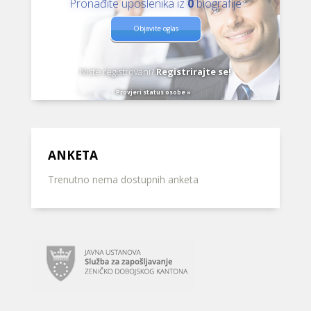
Pronađite uposlenika iz
0
biografije
Objavite oglas
Niste registrovani?
Registrirajte se!
Provjeri status osobe »
ANKETA
Trenutno nema dostupnih anketa