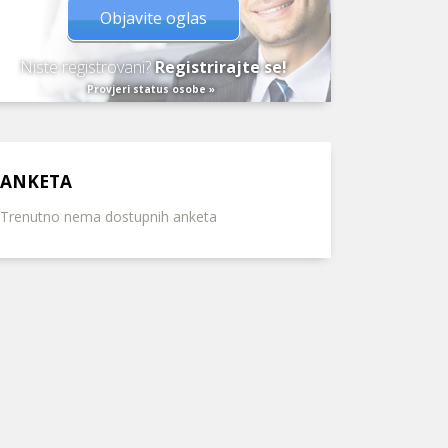
Objavite oglas
Niste registrovani?
Registrirajte se!
Provjeri status osobe »
ANKETA
Trenutno nema dostupnih anketa