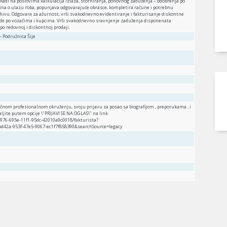
 Radi na poslovima kalkulacija izlaza, storniranja, ponovnog zaduženja – odobrenja po
na o ulazu roba, popunjava odgovarajuće obrasce, kompletira račune i potrebnu
rhivu. Odgovara za ažurnost, vrši svakodnevno evidentiranje i fakturisanje diskontne
kade po vozačima i kupcima. Vrši svakodnevno sravnjenje zaduženja disponenata
po redovnoj i diskontnoj prodaji.
 - Podružnica Šije
amičnom profesionalnom okruženju, svoju prijavu za posao sa biografijom , preporukama , i
aljite putem opcije \"PRIJAVI SE NA OGLAS\" na link
976-695e-11f1-95dc-42010a9c0018/fakturista?
d42a-953f-47e5-9067-ec1f7f858390&searchSource=legacy