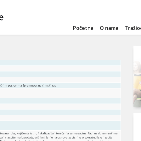
Početna
O nama
Tražio
sličnim poslovima Spremnost na timski rad
tovara robe, knjiženje istih, fiskalizacija i terećenja sa magacina. Radi na dokumentima
 i vlastite maloprodaje, vrši knjiženje na osnovu zapisnika o povratu, fiskalizacija