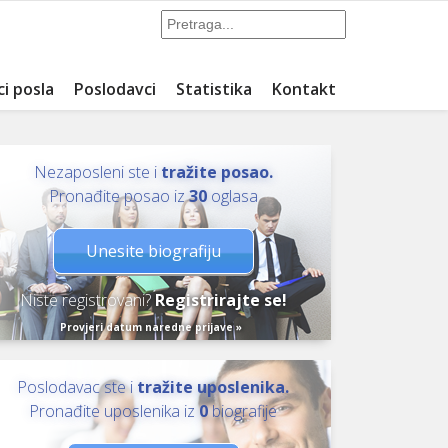
ci posla
Poslodavci
Statistika
Kontakt
Nezaposleni ste i
tražite posao.
Pronađite posao iz
30
oglasa
Unesite biografiju
Niste registrovani?
Registrirajte se!
Provjeri datum naredne prijave »
Poslodavac ste i
tražite uposlenika.
Pronađite uposlenika iz
0
biografije