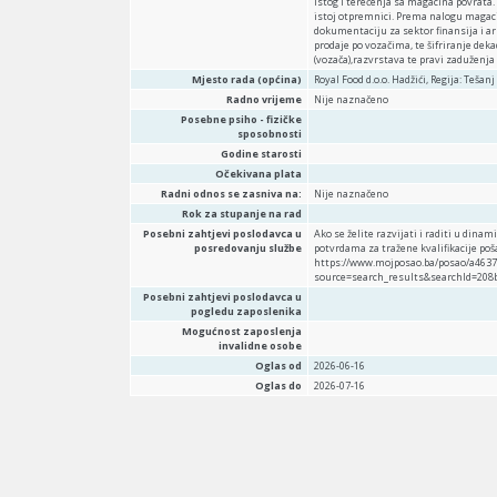
istog i terećenja sa magacina povrata.
istoj otpremnici. Prema nalogu magaci
dokumentaciju za sektor finansija i a
prodaje po vozačima, te šifriranje de
(vozača),razvrstava te pravi zaduženja 
Mjesto rada (općina)
Royal Food d.o.o. Hadžići, Regija: Tešanj
Radno vrijeme
Nije naznačeno
Posebne psiho - fizičke
sposobnosti
Godine starosti
Očekivana plata
Radni odnos se zasniva na:
Nije naznačeno
Rok za stupanje na rad
Posebni zahtjevi poslodavca u
Ako se želite razvijati i raditi u din
posredovanju službe
potvrdama za tražene kvalifikacije poš
https://www.mojposao.ba/posao/a4637
source=search_results&searchId=208b
Posebni zahtjevi poslodavca u
pogledu zaposlenika
Mogućnost zaposlenja
invalidne osobe
Oglas od
2026-06-16
Oglas do
2026-07-16