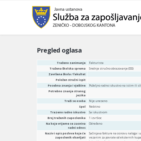
Pregled oglasa
Traženo zanimanje
Fakturista
Tražena školska sprema
Srednje stručno obrazovanje (SSS)
Završena škola / fakultet
Položen stručni ispit
Posebna znanja i vještine
Poželjno radno iskustvo na istim ili 
Potrebno znanje stranog
jezika
Traži se osoba
Nije uneseno
Spol
Nebitno
Trazeno radno iskustvo
Sa iskustvom
Broj traženih zaposlenika
1 izvršioc
Na koje vrijeme se zasniva
Određeno
radni odnos
Naziv i opis poslova koje će
Sačinjava fakture na osnovu naloga i u
zaposlenik obavljati
vezanim za povrate od eksternih kupaca