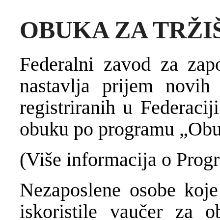
OBUKA ZA TRŽIŠ
Federalni zavod za zapo
nastavlja prijem novih
registriranih u Federaci
obuku po programu „Obuk
(Više informacija o Pro
Nezaposlene osobe koje
iskoristile vaučer za