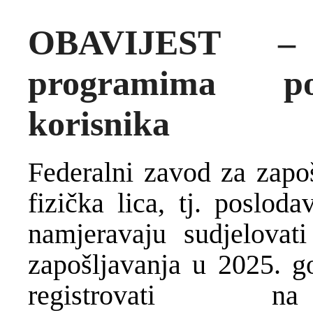
OBAVIJEST –
programima pot
korisnika
Federalni zavod za zapoš
fizička lica, tj. poslod
namjeravaju sudjelovat
zapošljavanja u 2025. go
registrovati