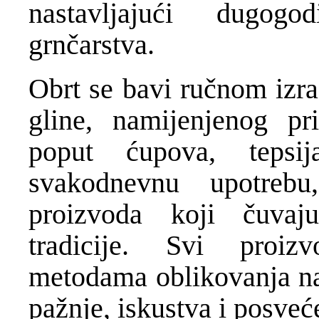
nastavljajući dugogo
grnčarstva.
Obrt se bavi ručnom izr
gline, namijenjenog pr
poput ćupova, tepsi
svakodnevnu upotreb
proizvoda koji čuvaj
tradicije. Svi proizv
metodama oblikovanja n
pažnje, iskustva i posveć