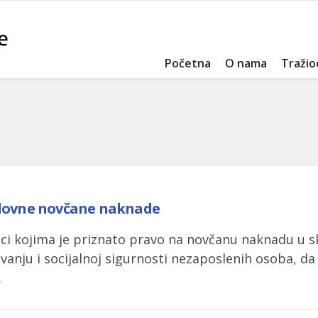
Početna
O nama
Tražio
redovne novčane naknade
ici kojima je priznato pravo na novčanu naknadu u 
anju i socijalnoj sigurnosti nezaposlenih osoba, da 
.