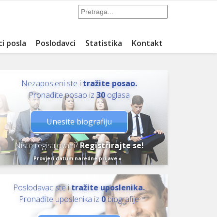
ci posla
Poslodavci
Statistika
Kontakt
Nezaposleni ste i
tražite posao.
Pronađite posao iz
30
oglasa
Unesite biografiju
Niste registrovani?
Registrirajte se!
Provjeri datum naredne prijave »
Poslodavac ste i
tražite uposlenika.
Pronađite uposlenika iz
0
biografije