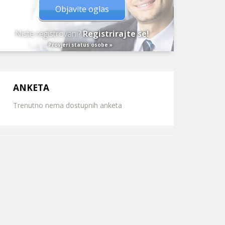
Objavite oglas
Niste registrovani?
Registrirajte se!
Provjeri status osobe »
ANKETA
Trenutno nema dostupnih anketa