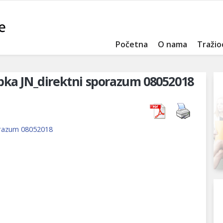
Početna
O nama
Tražio
pka JN_direktni sporazum 08052018
orazum 08052018