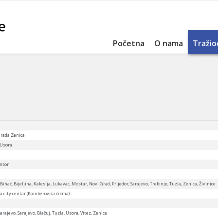
Početna
O nama
Tražio
 rada Zenica
 Usora
anton
Bihać, Bijeljina, Kalesija, Lukavac, Mostar, Novi Grad, Prijedor, Sarajevo, Trebinje, Tuzla, Zenica, Živinice
ica city centar (Kamberovića čikma)
arajevo, Sarajevo, Blažuj, Tuzla, Usora, Vitez, Zenica