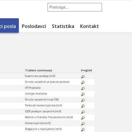
ci posla
Poslodavci
Statistika
Kontakt
Traženo zanimanje
Pregled
Supervizor prodaje (m/ž)
Stručni saradnik za pravne poslove
VP Projekata
Inžinjer kvaliteta
Stručni saradnik linije CNS
Terenski komercijalista (m/ž)
IQOS prodajni savjetnik (m/ž)
Radnik u Friendly Fire poslovnici (m/ž)
Komercijalista (m/ž)
Blagajnik u mjenjačnici (m/ž)