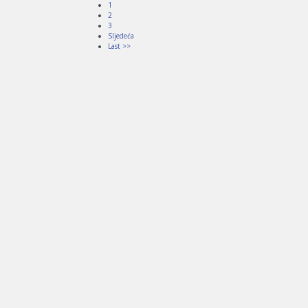
1
2
3
Sljedeća
Last >>