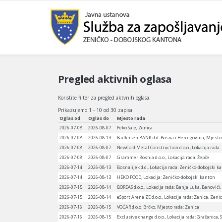
Pregled aktivnih oglasa
Koristite filter za pregled aktvnih oglasa:
Prikazujemo 1 - 10 od 30 zapisa
Oglas od
Oglas do
Mjesto rada
2026-07-08
2026-08-07
Feko Sale, Zenica
2026-07-08
2026-08-13
Raiffeisen BANK d.d. Bosna i Hercegovina, Mjesto
2026-07-08
2026-08-07
NewCold Metal Construction d.o.o., Lokacija rada:
2026-07-08
2026-08-07
Grammer Bosnia d.o.o., Lokacija rada: Žepče
2026-07-14
2026-08-13
Bosnalijek d.d., Lokacija rada: Zeničko-dobojski k
2026-07-14
2026-08-13
HEKO FOOD, Lokacija: Zeničko-dobojski kanton
2026-07-15
2026-08-14
BOREAS d.o.o., Lokacija rada: Banja Luka, Banovići, 
2026-07-15
2026-08-14
eSport Arena ZE d.o.o., Lokacija rada: Zenica, Zen
2026-07-16
2026-08-15
VOĆAR d.o.o. Brčko, Mjesto rada: Zenica
2026-07-16
2026-08-15
Exclusive change d.o.o., Lokacija rada: Gračanica, S