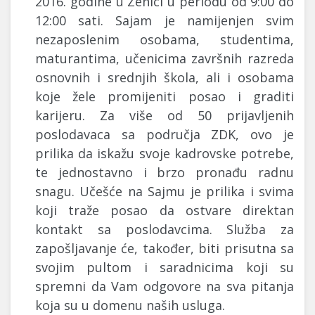
2016. godine u Zenici u periodu od 9:00 do
12:00 sati. Sajam je namijenjen svim
nezaposlenim osobama, studentima,
maturantima, učenicima završnih razreda
osnovnih i srednjih škola, ali i osobama
koje žele promijeniti posao i graditi
karijeru. Za više od 50 prijavljenih
poslodavaca sa područja ZDK, ovo je
prilika da iskažu svoje kadrovske potrebe,
te jednostavno i brzo pronađu radnu
snagu. Učešće na Sajmu je prilika i svima
koji traže posao da ostvare direktan
kontakt sa poslodavcima. Služba za
zapošljavanje će, također, biti prisutna sa
svojim pultom i saradnicima koji su
spremni da Vam odgovore na sva pitanja
koja su u domenu naših usluga.