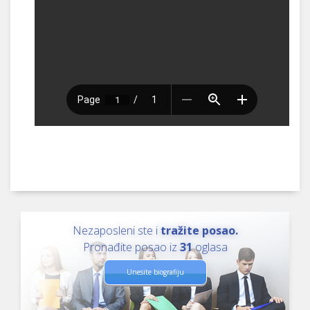
Nezaposleni ste i
tražite posao.
Pronađite posao iz
31
oglasa
Unesite biografiju