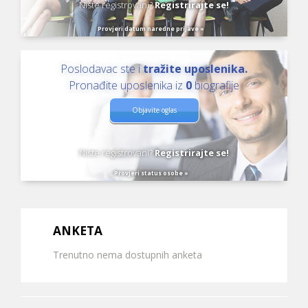
Niste registrovani?
Registrirajte se!
Provjeri datum naredne prijave »
Poslodavac ste i
tražite uposlenika.
Pronađite uposlenika iz
0
biografije
Objavite oglas
Niste registrovani?
Registrirajte se!
Provjeri status osobe »
ANKETA
Trenutno nema dostupnih anketa