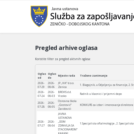
Pregled arhive oglasa
Koristite filter za pregled aktvnih oglasa:
Oglas
Oglas
Mjesto rada
Traženo zanimanje
od
do
2026-
2026-
JP „ViK“ d.o.o.
1. Blagajnik, u Odjeljenju za finansije, 2.
07-29
08-06
Zenica
2026-
2026-
BROVIS d.d.
Radnik u klaonici / prijemni depo
07-24
08-03
Visoko
Osnovna škola
2026-
2026-
„Gostović“
KONKURS za izbor i imenovanje direktora 
07-28
08-05
Zavidovići
JAVNA
USTANOVA
2026-
2026-
„DOM
1.Specijalista oftalmologije , 2. Specijali
07-27
08-04
ZDRAVLJA SA
STACIONAROM“
KAKANJ