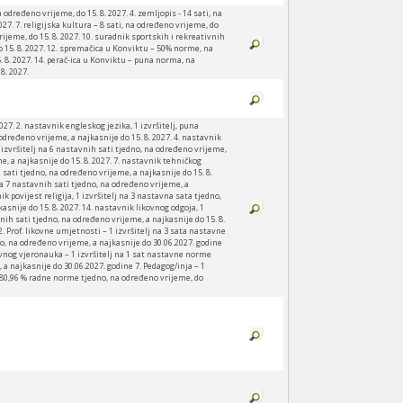
a određeno vrijeme, do 15. 8. 2027. 4. zemljopis - 14 sati, na
027. 7. religijska kultura – 8 sati, na određeno vrijeme, do
rijeme, do 15. 8. 2027. 10. suradnik sportskih i rekreativnih
 15. 8. 2027. 12. spremačica u Konviktu – 50% norme, na
 8. 2027. 14. perač-ica u Konviktu – puna norma, na
8. 2027.
7. 2. nastavnik engleskog jezika, 1 izvršitelj, puna
određeno vrijeme, a najkasnije do 15. 8. 2027. 4. nastavnik
 izvršitelj na 6 nastavnih sati tjedno, na određeno vrijeme,
e, a najkasnije do 15. 8. 2027. 7. nastavnik tehničkog
 sati tjedno, na određeno vrijeme, a najkasnije do 15. 8.
 na 7 nastavnih sati tjedno, na određeno vrijeme, a
ik povijest religija, 1 izvršitelj na 3 nastavna sata tjedno,
asnije do 15. 8. 2027. 14. nastavnik likovnog odgoja, 1
nih sati tjedno, na određeno vrijeme, a najkasnije do 15. 8.
. Prof. likovne umjetnosti – 1 izvršitelj na 3 sata nastavne
no, na određeno vrijeme, a najkasnije do 30.06.2027. godine
lavnog vjeronauka – 1 izvršitelj na 1 sat nastavne norme
 a najkasnije do 30.06.2027. godine 7. Pedagog/inja – 1
na 80,96 % radne norme tjedno, na određeno vrijeme, do