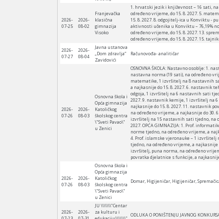
1. hrvatski jezik i književnost – 16 sati, n
Franjevačka
određeno vrijeme, do 15. 8. 2027. 5. matemat
2026-
2026-
klasična
15. 8. 2027. 8. odgojitelj-ica u Konviktu -
07-25
08-02
gimnazija
aktivnosti učenika u Konviktu – 76,19% no
Visoko
određeno vrijeme, do 15. 8. 2027. 13. spre
određeno vrijeme, do 15. 8. 2027. 15. tajn
Javna ustanova
2026-
2026-
„Dom zdravlja“
Računovođa- analitičar
07-27
08-04
Zavidovići
OSNOVNA ŠKOLA: Nastavno osoblje: 1. nastav
nastavna norma (19 sati), na određeno vrije
matematike, 1 izvršitelj na 8 nastavnih sat
a najkasnije do 15. 8. 2027. 6. nastavnik t
odgoja, 1 izvršitelj na 6 nastavnih sati tj
Osnovna škola i
2027. 9. nastavnik kemije, 1 izvršitelj na 
Opća gimnazija
najkasnije do 15. 8. 2027. 11. nastavnik pov
2026-
2026-
Katoličkog
na određeno vrijeme, a najkasnije do 30. 6.
07-26
08-03
školskog centra
izvršitelj na 15 nastavnih sati tjedno, na 
\"Sveti Pavao\"
2027. OPĆA GIMNAZIJA: 1. Prof. informatike
u Zenici
norme tjedno, na određeno vrijeme, a najka
4. Prof. islamske vjeronauke – 1 izvršitel
tjedno, na određeno vrijeme, a najkasnije d
izvršitelj, puna norma, na određeno vrijeme
povratka djelatnice s funkcije, a najkasnij
Osnovna škola i
Opća gimnazija
2026-
2026-
Katoličkog
Domar, Higijeničar, Higijeničar, Spremačic
07-26
08-03
školskog centra
\"Sveti Pavao\"
u Zenici
JU \\\\\\\"Centar
2026-
2026-
za kulturu i
ODLUKA O PONIŠTENJU JAVNOG KONKURSA Na 
07-23
07-31
edukaciju\\\\\\\"