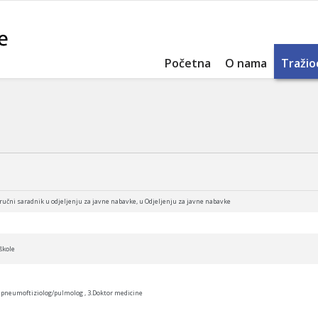
Početna
O nama
Tražio
 Stručni saradnik u odjeljenju za javne nabavke, u Odjeljenju za javne nabavke
škole
sta pneumoftiziolog/pulmolog , 3.Doktor medicine