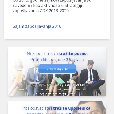
navedeni i kao aktivnosti u Strategiji
zapošljavanja ZDK 2013-2020.
Sajam zapošljavanja 2016
Nezaposleni ste i
tražite posao.
Pronađite posao iz
25
oglasa
Unesite biografiju
Niste registrovani?
Registrirajte se!
Provjeri datum naredne prijave »
Poslodavac ste i
tražite uposlenika.