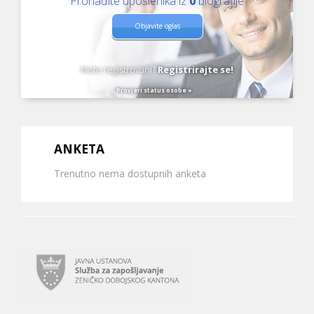
Pronađite uposlenika iz
0
biografije
Objavite oglas
Niste registrovani?
Registrirajte se!
Provjeri status osobe »
ANKETA
Trenutno nema dostupnih anketa