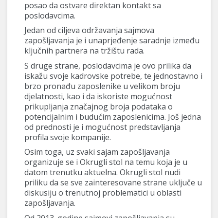
posao da ostvare direktan kontakt sa
poslodavcima.
Jedan od ciljeva održavanja sajmova
zapošljavanja je i unaprjeđenje saradnje između
ključnih partnera na tržištu rada.
S druge strane, poslodavcima je ovo prilika da
iskažu svoje kadrovske potrebe, te jednostavno i
brzo pronađu zaposlenike u velikom broju
djelatnosti, kao i da iskoriste mogućnost
prikupljanja značajnog broja podataka o
potencijalnim i budućim zaposlenicima. Još jedna
od prednosti je i mogućnost predstavljanja
profila svoje kompanije.
Osim toga, uz svaki sajam zapošljavanja
organizuje se i Okrugli stol na temu koja je u
datom trenutku aktuelna. Okrugli stol nudi
priliku da se sve zainteresovane strane uključe u
diskusiju o trenutnoj problematici u oblasti
zapošljavanja.
Od 2013. godine sajmovi zapošljavanja su