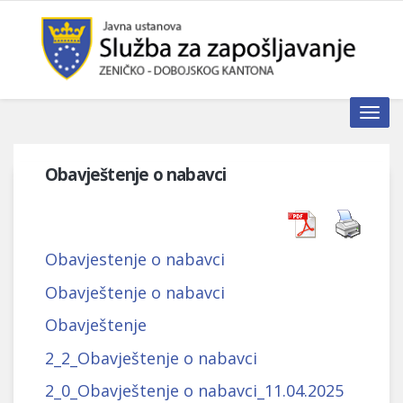
Toggle n
Obavještenje o nabavci
Obavjestenje o nabavci
Obavještenje o nabavci
Obavještenje
2_2_Obavještenje o nabavci
2_0_Obavještenje o nabavci_11.04.2025