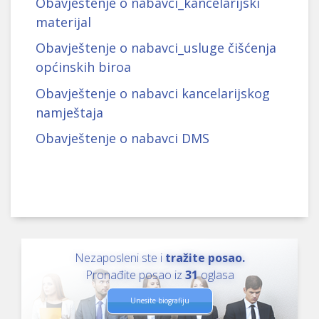
Obavještenje o nabavci_kancelarijski
materijal
Obavještenje o nabavci_usluge čišćenja
općinskih biroa
Obavještenje o nabavci kancelarijskog
namještaja
Obavještenje o nabavci DMS
Nezaposleni ste i
tražite posao.
Pronađite posao iz
31
oglasa
Unesite biografiju