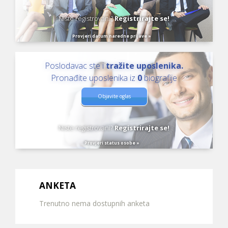
Niste registrovani?
Registrirajte se!
Provjeri datum naredne prijave »
Poslodavac ste i
tražite uposlenika.
Pronađite uposlenika iz
0
biografije
Objavite oglas
Niste registrovani?
Registrirajte se!
Provjeri status osobe »
ANKETA
Trenutno nema dostupnih anketa