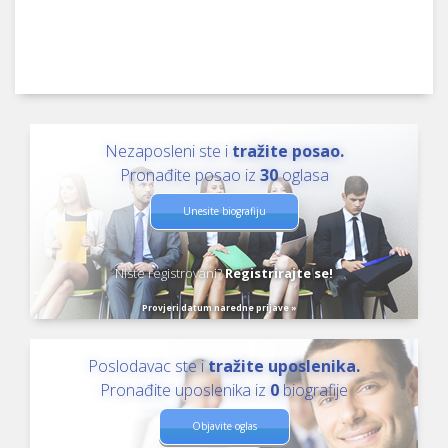
Nezaposleni ste i
tražite posao.
Pronađite posao iz
30
oglasa
Unesite biografiju
Niste registrovani?
Registrirajte se!
Provjeri datum naredne prijave »
Poslodavac ste i
tražite uposlenika.
Pronađite uposlenika iz
0
biografije
Objavite oglas