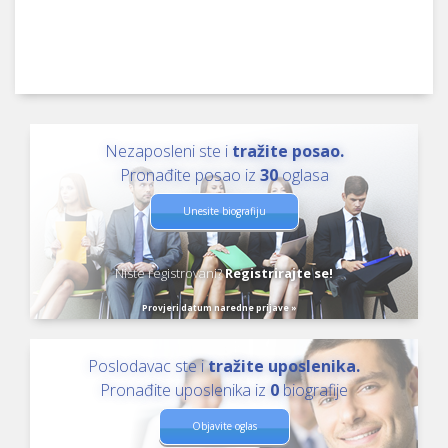
Nezaposleni ste i
tražite posao.
Pronađite posao iz
30
oglasa
Unesite biografiju
Niste registrovani?
Registrirajte se!
Provjeri datum naredne prijave »
Poslodavac ste i
tražite uposlenika.
Pronađite uposlenika iz
0
biografije
Objavite oglas