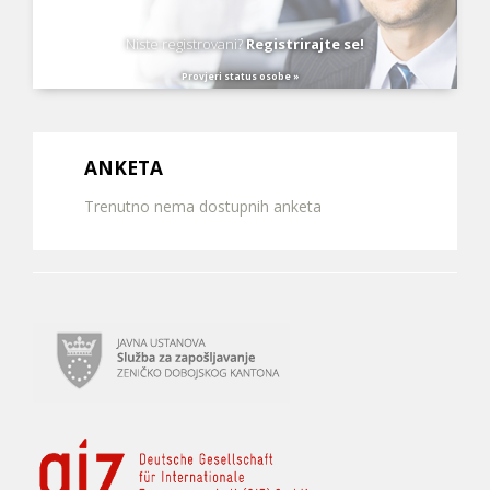
Niste registrovani?
Registrirajte se!
Provjeri status osobe »
ANKETA
Trenutno nema dostupnih anketa