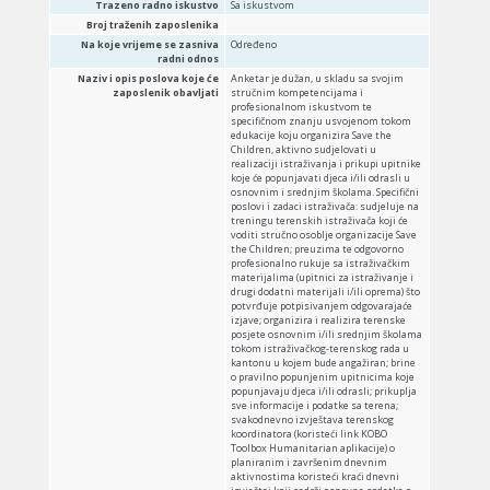
Trazeno radno iskustvo
Sa iskustvom
Broj traženih zaposlenika
Na koje vrijeme se zasniva
Određeno
radni odnos
Naziv i opis poslova koje će
Anketar je dužan, u skladu sa svojim
zaposlenik obavljati
stručnim kompetencijama i
profesionalnom iskustvom te
specifičnom znanju usvojenom tokom
edukacije koju organizira Save the
Children, aktivno sudjelovati u
realizaciji istraživanja i prikupi upitnike
koje će popunjavati djeca i/ili odrasli u
osnovnim i srednjim školama. Specifični
poslovi i zadaci istraživača: sudjeluje na
treningu terenskih istraživača koji će
voditi stručno osoblje organizacije Save
the Children; preuzima te odgovorno
profesionalno rukuje sa istraživačkim
materijalima (upitnici za istraživanje i
drugi dodatni materijali i/ili oprema) što
potvrđuje potpisivanjem odgovarajaće
izjave; organizira i realizira terenske
posjete osnovnim i/ili srednjim školama
tokom istraživačkog-terenskog rada u
kantonu u kojem bude angažiran; brine
o pravilno popunjenim upitnicima koje
popunjavaju djeca i/ili odrasli; prikuplja
sve informacije i podatke sa terena;
svakodnevno izvještava terenskog
koordinatora (koristeći link KOBO
Toolbox Humanitarian aplikacije) o
planiranim i završenim dnevnim
aktivnostima koristeći kraći dnevni