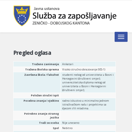
Toggle n
Pregled oglasa
Traženo zanimanje
Anketari
Tražena školska sprema
Visoko stručno obrazovanje (VSS-1)
Završena škola / fakultet
studenti nekog od univerziteta u Bosni i
Hercegovini (društveni smjer);
univerezitetska diploma nekog od
univerziteta u Bosni i Hercegovini
(društveni smjer);
Položen stručni ispit
Posebna znanja i vještine
radno iskustvo u minimalno jednom
istraživačkom radu i projektima sa
djecom i/ili mladima.
Potrebno znanje stranog
jezika
Traži se osoba
Nije uneseno
Spol
Nebitno