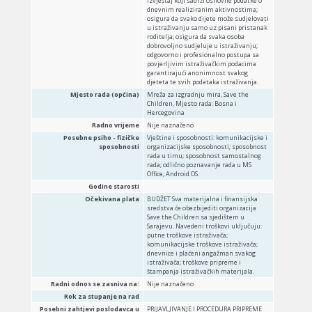
izvještaj koji sadrži osnovne podatke o
dnevnim realiziranim aktivnostima;
osigura da svako dijete može sudjelovati
u istraživanju samo uz pisani pristanak
roditelja; osigura da svaka osoba
dobrovoljno sudjeluje u istraživanju;
odgovorno i profesionalno postupa sa
povjerljivim istraživačkim podacima
garantirajući anonimnost svakog
djeteta te svih podataka istraživanja.
Mjesto rada (općina)
Mreža za izgradnju mira, Save the
Children, Mjesto rada: Bosna i
Hercegovina
Radno vrijeme
Nije naznačeno
Posebne psiho - fizičke
Vještine i sposobnosti: komunikacijske i
sposobnosti
organizacijske sposobnosti; sposobnost
rada u timu; sposobnost samostalnog
rada; odlično poznavanje rada u MS
Office, Android OS.
Godine starosti
Očekivana plata
BUDŽET Sva materijalna i finansijska
sredstva će obezbijediti organizacija
Save the Children sa sjedištem u
Sarajevu. Navedeni troškovi uključuju:
putne troškove istraživača;
komunikacijske troškove istraživača;
dnevnice i plaćeni angažman svakog
istraživača; troškove pripreme i
štampanja istraživačkih materijala.
Radni odnos se zasniva na:
Nije naznačeno
Rok za stupanje na rad
Posebni zahtjevi poslodavca u
PRIJAVLJIVANJE I PROCEDURA PRIPREME