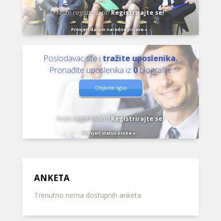
Niste registrovani?
Registrirajte se!
Provjeri datum naredne prijave »
Poslodavac ste i
tražite uposlenika.
Pronađite uposlenika iz
0
biografije
Objavite oglas
Niste registrovani?
Registrirajte se!
Provjeri status osobe »
ANKETA
Trenutno nema dostupnih anketa