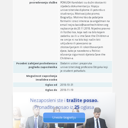
posredovanju službe
PONUDA Kandidati su dužni dostaviti
sljedeću dokumentaciju: Kopiju
univerzitetske diplome ili potvrdu o
studiranju; Motivacijsko pismo;
Biografiju. Molimo Vas da pošaljete
formalni izraz interesa za angažman na
email nejra.basic@savethechildren.org
najkasnije do 20.11.2018. Nijedno pravno
ili fizičko lice, koje radi na bilo kojem
zadatku za ili u ime Save the Children-a
ne smije ni na bilo koji način biti
uključeno ili povezano sa
zlostavljanjem ili iskorištavanjem
djece, kako je navedeno u Politici
očuvanja sigurnosti djeteta Save the
Children-a.
Posebni zahtjevi poslodavca u
Dodatni uslovi: preporuka
pogledu zaposlenika
univerzitetskog profesora Odsjeka koji
je student pohađa/o.
Mogućnost zaposlenja
invalidne osobe
Oglas od
2018-10-31
Oglas do
2018-11-19
Nezaposleni ste i
tražite posao.
Pronađite posao iz
25
oglasa
Unesite biografiju