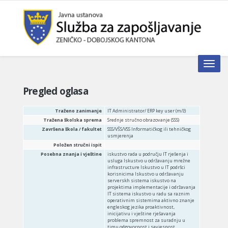
Toggle n
Pregled oglasa
Traženo zanimanje
IT Administrator/ ERP key user (m/ž)
Tražena školska sprema
Srednje stručno obrazovanje (SSS)
Završena škola / fakultet
SSS/VŠS/VSS Informatičkog ili tehničkog
usmjerenja
Položen stručni ispit
Posebna znanja i vještine
iskustvo rada u području IT rješenja i
usluga Iskustvo u održavanju mrežne
infrastructure Iskustvo u IT podršci
korisnicima Iskustvo u održavanju
serverskh sistema iskustvo na
projektima implementacije i održavanja
IT sistema iskustvo u radu sa raznim
operativnim sistemima aktivno znanje
engleskog jezika proaktivnost,
inicijativu i vještine rješavanja
problema spremnost za suradnju u
timu odgovornost i savjesnost