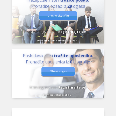
Nezaposleni ste i
tražite posao.
Pronađite posao iz
29
oglasa
Unesite biografiju
Niste registrovani?
Registrirajte se!
Provjeri datum naredne prijave »
Poslodavac ste i
tražite uposlenika.
Pronađite uposlenika iz
0
biografije
Objavite oglas
Niste registrovani?
Registrirajte se!
Provjeri status osobe »