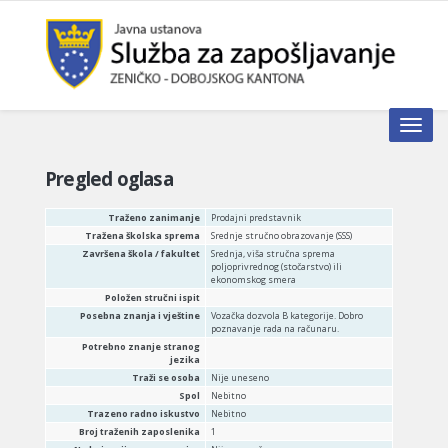
Toggle n
Pregled oglasa
Traženo zanimanje
Prodajni predstavnik
Tražena školska sprema
Srednje stručno obrazovanje (SSS)
Završena škola / fakultet
Srednja, viša stručna sprema
poljoprivrednog (stočarstvo) ili
ekonomskog smera
Položen stručni ispit
Posebna znanja i vještine
Vozačka dozvola B kategorije. Dobro
poznavanje rada na računaru.
Potrebno znanje stranog
jezika
Traži se osoba
Nije uneseno
Spol
Nebitno
Trazeno radno iskustvo
Nebitno
Broj traženih zaposlenika
1