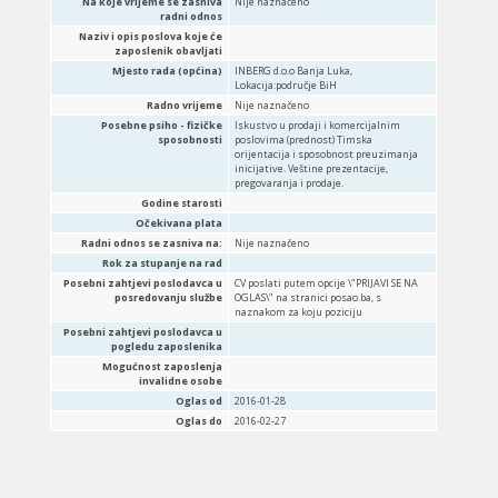
Na koje vrijeme se zasniva
Nije naznačeno
radni odnos
Naziv i opis poslova koje će
zaposlenik obavljati
Mjesto rada (općina)
INBERG d.o.o Banja Luka,
Lokacija:područje BiH
Radno vrijeme
Nije naznačeno
Posebne psiho - fizičke
Iskustvo u prodaji i komercijalnim
sposobnosti
poslovima (prednost) Timska
orijentacija i sposobnost preuzimanja
inicijative. Veštine prezentacije,
pregovaranja i prodaje.
Godine starosti
Očekivana plata
Radni odnos se zasniva na:
Nije naznačeno
Rok za stupanje na rad
Posebni zahtjevi poslodavca u
CV poslati putem opcije \"PRIJAVI SE NA
posredovanju službe
OGLAS\" na stranici posao.ba, s
naznakom za koju poziciju
Posebni zahtjevi poslodavca u
pogledu zaposlenika
Mogućnost zaposlenja
invalidne osobe
Oglas od
2016-01-28
Oglas do
2016-02-27