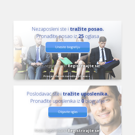
Nezaposleni ste i
tražite posao.
Pronađite posao iz
25
oglasa
Unesite biografiju
Niste registrovani?
Registrirajte se!
Provjeri datum naredne prijave »
Poslodavac ste i
tražite uposlenika.
Pronađite uposlenika iz
0
biografije
Objavite oglas
Niste registrovani?
Registrirajte se!