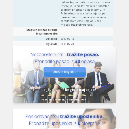
bodova koji se može ostvariti po osnovu
intervjua, kandidatima će biti saopšten
prilikom pristupanja na intervju. IV
Radni odnos za sva radna mjesta po
navedenim pozicijama zasniva se na
određeno vrijeme u trajanju od 6
mjeseci bez probnog rada.
Mogućnost zaposlenja
invalidne osobe
Oglas od
2019-07-12
Oglas do
2019-07-20
Nezaposleni ste i
tražite posao.
Pronađite posao iz
30
oglasa
Unesite biografiju
Niste registrovani?
Registrirajte se!
Provjeri datum naredne prijave »
Poslodavac ste i
tražite uposlenika.
Pronađite uposlenika iz
0
biografije