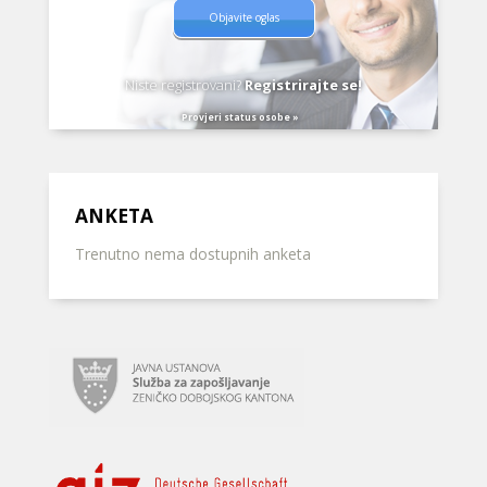
Objavite oglas
Niste registrovani?
Registrirajte se!
Provjeri status osobe »
ANKETA
Trenutno nema dostupnih anketa