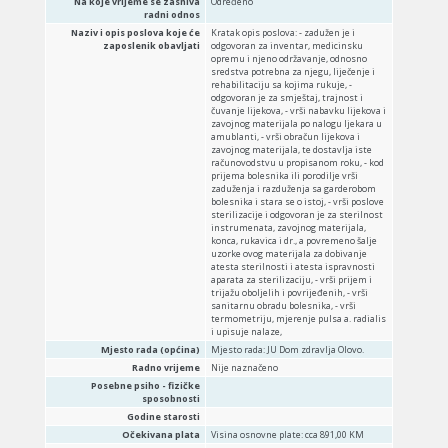
Na koje vrijeme se zasniva
Određeno
radni odnos
Naziv i opis poslova koje će
Kratak opis poslova: - zadužen je i
zaposlenik obavljati
odgovoran za inventar, medicinsku
opremu i njeno održavanje, odnosno
sredstva potrebna za njegu, liječenje i
rehabilitaciju sa kojima rukuje, -
odgovoran je za smještaj, trajnost i
čuvanje lijekova, - vrši nabavku lijekova i
zavojnog materijala po nalogu ljekara u
amublanti, - vrši obračun lijekova i
zavojnog materijala, te dostavlja iste
računovodstvu u propisanom roku, - kod
prijema bolesnika ili porodilje vrši
zaduženja i razduženja sa garderobom
bolesnika i stara se o istoj, - vrši poslove
sterilizacije i odgovoran je za sterilnost
instrumenata, zavojnog materijala,
konca, rukavica i dr., a povremeno šalje
uzorke ovog materijala za dobivanje
atesta sterilnosti i atesta ispravnosti
aparata za sterilizaciju, - vrši prijem i
trijažu oboljelih i povrijeđenih, - vrši
sanitarnu obradu bolesnika, - vrši
termometriju, mjerenje pulsa a. radialis
i upisuje nalaze,
Mjesto rada (općina)
Mjesto rada: JU Dom zdravlja Olovo.
Radno vrijeme
Nije naznačeno
Posebne psiho - fizičke
sposobnosti
Godine starosti
Očekivana plata
Visina osnovne plate: cca 891,00 KM