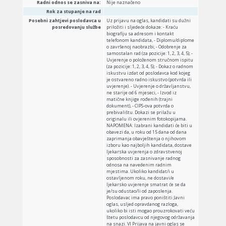
Radni odnos se zasniva na:
Nije naznačeno
Rok za stupanje na rad
Posebni zahtjevi poslodavca u
Uz prijavu na oglas, kandidati su dužni
posredovanju službe
priložiti i sljedeće dokaze: - Kraću
biografiju sa adresom i kontakt
telefonom kandidata, - Diplomu/diplome
o završenoj naobrazbi; - Odobrenje za
samostalan rad (za pozicije: 1, 2, 3, 4, 5); -
Uvjerenje o položenom stručnom ispitu
(za pozicije: 1, 2, 3, 4, 5); - Dokaz o radnom
iskustvu izdat od poslodavca kod kojeg
je ostvareno radno iskustvo (potvrda ili
uvjerenje). - Uvjerenje o državljanstvu,
ne starije od 6 mjeseci, - Izvod iz
matične knjige rođenih (trajni
dokument), - CIPS-ova potvrda o
prebivalištu. Dokazi se prilažu u
originalu ili ovjerenim fotokopijama.
NAPOMENA: Izabrani kandidati će biti u
obavezi da, u roku od 15 dana od dana
zaprimanja obavještenja o njihovom
izboru kao najboljih kandidata, dostave
ljekarska uvjerenja o zdravstvenoj
sposobnosti za zasnivanje radnog
odnosa na navedenim radnim
mjestima. Ukoliko kandidat/i u
ostavljenom roku, ne dostavi/e
ljekarsko uvjerenje smatrat će se da
je/su odustao/li od zaposlenja.
Poslodavac ima pravo poništiti Javni
oglas, usljed opravdanog razloga,
ukoliko bi isti mogao prouzrokovati veću
štetu poslodavcu od njegovog održavanja
na snazi. VI Prijava na javni oglas se