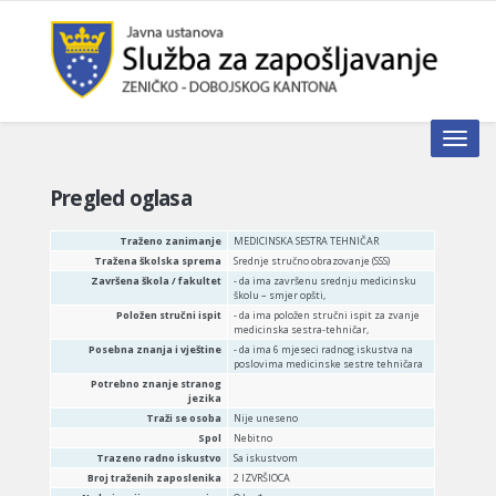
Toggle n
Pregled oglasa
Traženo zanimanje
MEDICINSKA SESTRA TEHNIČAR
Tražena školska sprema
Srednje stručno obrazovanje (SSS)
Završena škola / fakultet
- da ima završenu srednju medicinsku
školu – smjer opšti,
Položen stručni ispit
- da ima položen stručni ispit za zvanje
medicinska sestra-tehničar,
Posebna znanja i vještine
- da ima 6 mjeseci radnog iskustva na
poslovima medicinske sestre tehničara
Potrebno znanje stranog
jezika
Traži se osoba
Nije uneseno
Spol
Nebitno
Trazeno radno iskustvo
Sa iskustvom
Broj traženih zaposlenika
2 IZVRŠIOCA