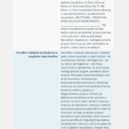
podnosi na adresu: JU Dom zdravlja
Olovo, UI. Branilaca Olova bb, 71 340
Olovo, ili lično na protokol Doma zdravlja
u zatvorenoj koverti, sa obaveznom
naznakom „NE OTVARAJ – PRIJAVA NA
JAVNI OGLAS ZA RADNO MJESTO
__________________________________ “. Na
koverti se obavezno navodi za koje
radno mjesto se kandidat prijavljuje kao
i ime, prezime i adresa pošiljaoca.
Neuredne, nepotpune i neblagovremene
prijave, Komisija za izbor kandidata za
prijem u radni odnos će odbaciti.
Posebni zahtjevi poslodavca u
Kandidati treba da ispunjavaju sljedeće
pogledu zaposlenika
opće uslove za prijem u radni odnos: - da
su državljani Bosne i Hercegovine; - da
su stariji od 18 godina i - da imaju
zdravstvenu sposobnost za zasnivanje
radnog odnosa za gore navedena radna
mjesta. Postupak izbora kandidata vršit
će se na osnovu razmatranja
dostavljene dokumentacije i održanog
intervjua sa svakim od kandidata koji je
dostavio urednu, potpunu i
blagovremenu prijavu. Kriterij za
bodovanje kandidata će biti pismeni i
usmeni stručni ispit i održani intervju.
Intervju će sadržavati i pitanja iz oblasti
poznavanja poslova predviđenih radnim
mjestom na koje se odnosi prijava
kandidata. Svaki kandidat mora ostvariti
najmanje 60% od mogućeg broja bodova
na održanom intervjuu da bi se našao na
Listi uspješnih kandidata. Ukupan broj