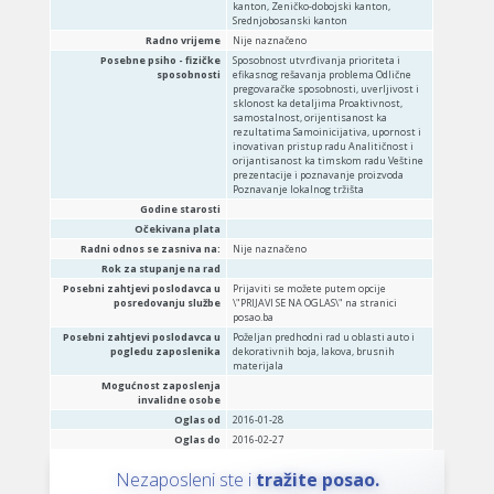
kanton, Zeničko-dobojski kanton,
Srednjobosanski kanton
Radno vrijeme
Nije naznačeno
Posebne psiho - fizičke
Sposobnost utvrđivanja prioriteta i
sposobnosti
efikasnog rešavanja problema Odlične
pregovaračke sposobnosti, uverljivost i
sklonost ka detaljima Proaktivnost,
samostalnost, orijentisanost ka
rezultatima Samoinicijativa, upornost i
inovativan pristup radu Analitičnost i
orijantisanost ka timskom radu Veštine
prezentacije i poznavanje proizvoda
Poznavanje lokalnog tržišta
Godine starosti
Očekivana plata
Radni odnos se zasniva na:
Nije naznačeno
Rok za stupanje na rad
Posebni zahtjevi poslodavca u
Prijaviti se možete putem opcije
posredovanju službe
\"PRIJAVI SE NA OGLAS\" na stranici
posao.ba
Posebni zahtjevi poslodavca u
Poželjan predhodni rad u oblasti auto i
pogledu zaposlenika
dekorativnih boja, lakova, brusnih
materijala
Mogućnost zaposlenja
invalidne osobe
Oglas od
2016-01-28
Oglas do
2016-02-27
Nezaposleni ste i
tražite posao.