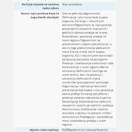
Na koje vrijeme se zasniva
Nije naznačeno
radni odnos
Naziv i opis poslova koje će
Glavna područja odgovornosti:
zaposlenik obavljati
Definisanje i ažuriranje baze kupaca
(trgovine, ALS kupci i industrijski
korisnici) Odgovornost za ispunjavanje
postavljenih mesečnih, kvartalnih i
godišnjih planova prodaje od strane
Rukovodioca i povećanje prodaje na
svom regionu Odgovornost za
pravovremenu naplatu potraživanja i u
okviru toga preduzimanje adekvatnih
mera Širenje mreže novih kupaca
(trgovina, ALS i industrijskih korisnika) i
održavanje kontakata sa postojećim
Praćenje i izveštavanje o aktivnosti rada
konkurencije u svom regionu Rad na
ostvarenju definisanih routinga na
svom terenu, kao i na praćenju i
ostvarenju definisanih ciljeva
numeričke zastupljenosti proizvoda
Organizacija i realizacija teorijskih
prezentacija kod kupaca i cilju povećanja
obima prodaje Primanje porudžbina i
praćenje otpreme robe prema kupcima
Dostavljanje Rukovodiocima nedeljnih,
mesečnih i ostalih periodičnih izveštaja
Kontinuirano izveštavanje i analiza
rezultata u odnosu na planove, tržište i
konkurenciju Predlaganje i sprovođenje
mere unapređenja prodaje u svom
regionu
Mjesto rada (općina)
EUROSpektar d.o.o. Lokacija:Posavski