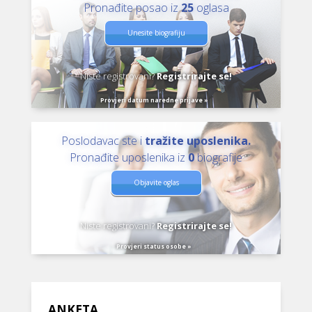
Pronađite posao iz
25
oglasa
Unesite biografiju
Niste registrovani?
Registrirajte se!
Provjeri datum naredne prijave »
Poslodavac ste i
tražite uposlenika.
Pronađite uposlenika iz
0
biografije
Objavite oglas
Niste registrovani?
Registrirajte se!
Provjeri status osobe »
ANKETA