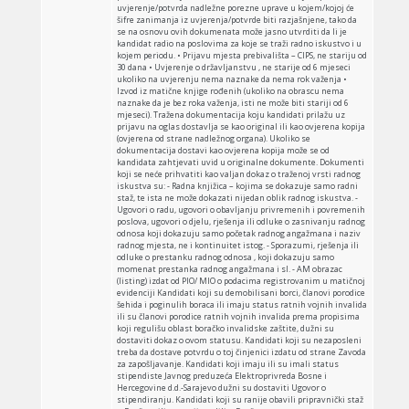
uvjerenje/potvrda nadležne porezne uprave u kojem/kojoj će
šifre zanimanja iz uvjerenja/potvrde biti razjašnjene, tako da
se na osnovu ovih dokumenata može jasno utvrditi da li je
kandidat radio na poslovima za koje se traži radno iskustvo i u
kojem periodu. • Prijavu mjesta prebivališta – CIPS, ne stariju od
30 dana • Uvjerenje o državljanstvu , ne starije od 6 mjeseci
ukoliko na uvjerenju nema naznake da nema rok važenja •
Izvod iz matične knjige rođenih (ukoliko na obrascu nema
naznake da je bez roka važenja, isti ne može biti stariji od 6
mjeseci). Tražena dokumentacija koju kandidati prilažu uz
prijavu na oglas dostavlja se kao original ili kao ovjerena kopija
(ovjerena od strane nadležnog organa). Ukoliko se
dokumentacija dostavi kao ovjerena kopija može se od
kandidata zahtjevati uvid u originalne dokumente. Dokumenti
koji se neće prihvatiti kao valjan dokaz o traženoj vrsti radnog
iskustva su: - Radna knjižica – kojima se dokazuje samo radni
staž, te ista ne može dokazati nijedan oblik radnog iskustva. -
Ugovori o radu, ugovori o obavljanju privremenih i povremenih
poslova, ugovori o djelu, rješenja ili odluke o zasnivanju radnog
odnosa koji dokazuju samo početak radnog angažmana i naziv
radnog mjesta, ne i kontinuitet istog. - Sporazumi, rješenja ili
odluke o prestanku radnog odnosa , koji dokazuju samo
momenat prestanka radnog angažmana i sl. - AM obrazac
(listing) izdat od PIO/ MIO o podacima registrovanim u matičnoj
evidenciji Kandidati koji su demobilisani borci, članovi porodice
šehida i poginulih boraca ili imaju status ratnih vojnih invalida
ili su članovi porodice ratnih vojnih invalida prema propisima
koji regulišu oblast boračko invalidske zaštite, dužni su
dostaviti dokaz o ovom statusu. Kandidati koji su nezaposleni
treba da dostave potvrdu o toj činjenici izdatu od strane Zavoda
za zapošljavanje. Kandidati koji imaju ili su imali status
stipendiste Javnog preduzeća Elektroprivreda Bosne i
Hercegovine d.d.-Sarajevo dužni su dostaviti Ugovor o
stipendiranju. Kandidati koji su ranije obavili pripravnički staž