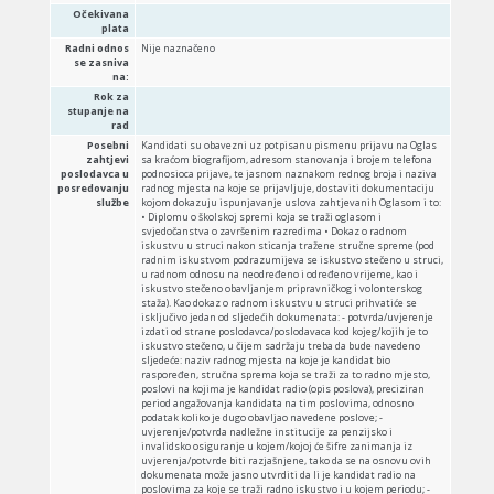
Očekivana
plata
Radni odnos
Nije naznačeno
se zasniva
na:
Rok za
stupanje na
rad
Posebni
Kandidati su obavezni uz potpisanu pismenu prijavu na Oglas
zahtjevi
sa kraćom biografijom, adresom stanovanja i brojem telefona
poslodavca u
podnosioca prijave, te jasnom naznakom rednog broja i naziva
posredovanju
radnog mjesta na koje se prijavljuje, dostaviti dokumentaciju
službe
kojom dokazuju ispunjavanje uslova zahtjevanih Oglasom i to:
• Diplomu o školskoj spremi koja se traži oglasom i
svjedočanstva o završenim razredima • Dokaz o radnom
iskustvu u struci nakon sticanja tražene stručne spreme (pod
radnim iskustvom podrazumijeva se iskustvo stečeno u struci,
u radnom odnosu na neodređeno i određeno vrijeme, kao i
iskustvo stečeno obavljanjem pripravničkog i volonterskog
staža). Kao dokaz o radnom iskustvu u struci prihvatiće se
isključivo jedan od sljedećih dokumenata: - potvrda/uvjerenje
izdati od strane poslodavca/poslodavaca kod kojeg/kojih je to
iskustvo stečeno, u čijem sadržaju treba da bude navedeno
sljedeće: naziv radnog mjesta na koje je kandidat bio
raspoređen, stručna sprema koja se traži za to radno mjesto,
poslovi na kojima je kandidat radio (opis poslova), preciziran
period angažovanja kandidata na tim poslovima, odnosno
podatak koliko je dugo obavljao navedene poslove; -
uvjerenje/potvrda nadležne institucije za penzijsko i
invalidsko osiguranje u kojem/kojoj će šifre zanimanja iz
uvjerenja/potvrde biti razjašnjene, tako da se na osnovu ovih
dokumenata može jasno utvrditi da li je kandidat radio na
poslovima za koje se traži radno iskustvo i u kojem periodu; -