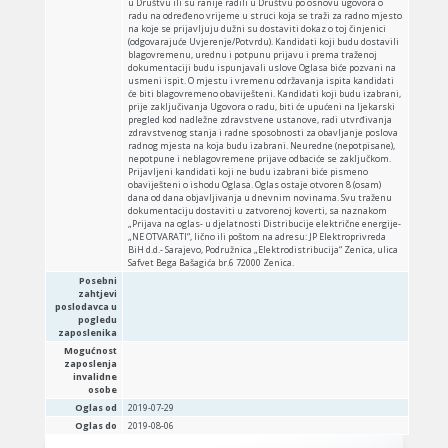
u Društvu ili su ranije radili u Društvu po osnovu ugovora o
radu na određeno vrijeme u struci koja se traži za radno mjesto
na koje se prijavljuju dužni su dostaviti dokaz o toj činjenici
(odgovarajuće Uvjerenje/Potvrdu). Kandidati koji budu dostavili
blagovremenu, urednu i potpunu prijavu i prema traženoj
dokumentaciji budu ispunjavali uslove Oglasa biće pozvani na
usmeni ispit. O mjestu i vremenu održavanja ispita kandidati
će biti blagovremeno obaviješteni. Kandidati koji budu izabrani,
prije zaključivanja Ugovora o radu, biti će upućeni na ljekarski
pregled kod nadležne zdravstvene ustanove, radi utvrđivanja
zdravstvenog stanja i radne sposobnosti za obavljanje poslova
radnog mjesta na koja budu izabrani. Neuredne (nepotpisane),
nepotpune i neblagovremene prijave odbaciće se zaključkom.
Prijavljeni kandidati koji ne budu izabrani biće pismeno
obaviješteni o ishodu Oglasa. Oglas ostaje otvoren 8 (osam)
dana od dana objavljivanja u dnevnim novinama. Svu traženu
dokumentaciju dostaviti u zatvorenoj koverti, sa naznakom
„Prijava na oglas- u djelatnosti Distribucije električne energije-
„NE OTVARATI“, lično ili poštom na adresu: JP Elektroprivreda
BiH d.d.- Sarajevo, Podružnica „Elektrodistribucija“ Zenica, ulica
Safvet Bega Bašagića br.6 72000 Zenica.
Posebni
zahtjevi
poslodavca u
pogledu
zaposlenika
Mogućnost
zaposlenja
invalidne
osobe
Oglas od
2019-07-29
Oglas do
2019-08-06