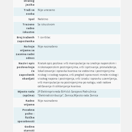
stranog
jezika
Traži se
Nije uneseno
osoba
Spol
Nebitno
Trazeno
Sa iskustvom
radno
iskustvo
Broj traženih
1 izvršilac
zaposlenika
Na koje
Nije naznačeno
vrijeme se
zasniva radni
odnos
Naziv i opis
Kratak opis poslova: vrši manipulacije na srednje naponskim i
poslova koje
niskonaponskim postrojenjima, vrši ispitivanje, pronalaženje,
će
lokalizovanje i opravka kvarova na vodovima i postrojenjima
zaposlenik
niskog i visokog napona, vrši pregled ispravnosti mreže niskog i
obavljati
visokog napona i postrojenja, vrši izradu i opravku uzemljenja,
vrši manipulacije na postrojenjima po nalogu, vodi radove
održavanja ili otklanjanja kvarova.
Mjesto rada
JP Elektroprivreda BiH d.d.-Sarajevo Podružnica
(općina)
“Elektrodistribucija”, Zenica,Mjesto rada Zenica
Radno
Nije naznačeno
vrijeme
Posebne
psiho -
fizičke
sposobnosti
Godine
starosti