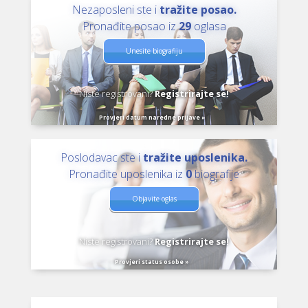
Nezaposleni ste i
tražite posao.
Pronađite posao iz
29
oglasa
Unesite biografiju
Niste registrovani?
Registrirajte se!
Provjeri datum naredne prijave »
Poslodavac ste i
tražite uposlenika.
Pronađite uposlenika iz
0
biografije
Objavite oglas
Niste registrovani?
Registrirajte se!
Provjeri status osobe »