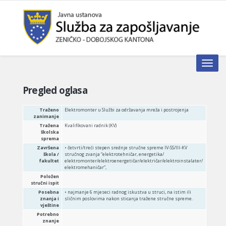
Toggle n
Pregled oglasa
Traženo
Elektromonter u Službi za održavanja mreža i postrojenja
zanimanje
Tražena
Kvalifikovani radnik (KV)
školska
sprema
Završena
• četvrti/treći stepen srednje stručne spreme IV-SS/III-KV
škola /
stručnog zvanja “elektrotehničar, energetika/
fakultet
elektromonter/elektroenergetičar/električar/elektroinstalater/
elektromehaničar”,
Položen
stručni ispit
Posebna
• najmanje 6 mjeseci radnog iskustva u struci, na istim ili
znanja i
sličnim poslovima nakon sticanja tražene stručne spreme.
vještine
Potrebno
znanje