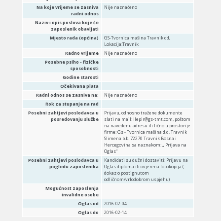
Na koje vrijeme se zasniva
Nije naznačeno
radni odnos
Naziv i opis poslova koje će
zaposlenik obavljati
Mjesto rada (općina)
GS-Tvornica mašina Travnik dd,
Lokacija:Travnik
Radno vrijeme
Nije naznačeno
Posebne psiho - fizičke
sposobnosti
Godine starosti
Očekivana plata
Radni odnos se zasniva na:
Nije naznačeno
Rok za stupanje na rad
Posebni zahtjevi poslodavca u
Prijavu, odnosno tražene dokumente
posredovanju službe
slati na mail: llepir@gs-tmt.com, poštom
na navedenu adresu ili lično u prostorije
firme: Gs - Tvornica mašina d.d. Travnik
Slimena b.b. 72270 Travnik Bosna i
Hercegovina sa naznakom: „ Prijava na
Oglas“
Posebni zahtjevi poslodavca u
Kandidati su dužni dostaviti: Prijavu na
pogledu zaposlenika
Oglas diploma ili ovjerena fotokopija (
dokaz o postignutom
odličnom/vrlodobrom uspjehu)
Mogućnost zaposlenja
invalidne osobe
Oglas od
2016-02-04
Oglas do
2016-02-14