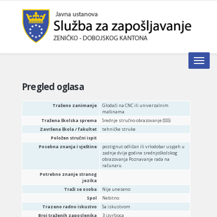
Toggle n
Pregled oglasa
Traženo zanimanje
Glodači na CNC ili univerzalnim
mašinama
Tražena školska sprema
Srednje stručno obrazovanje (SSS)
Završena škola / fakultet
tehničke struke
Položen stručni ispit
Posebna znanja i vještine
postignut odličan ili vrlodobar uspjeh u
zadnje dvije godine srednjoškolskog
obrazovanja Poznavanje rada na
računaru
Potrebno znanje stranog
jezika
Traži se osoba
Nije uneseno
Spol
Nebitno
Trazeno radno iskustvo
Sa iskustvom
Broj traženih zaposlenika
3 izvršioca