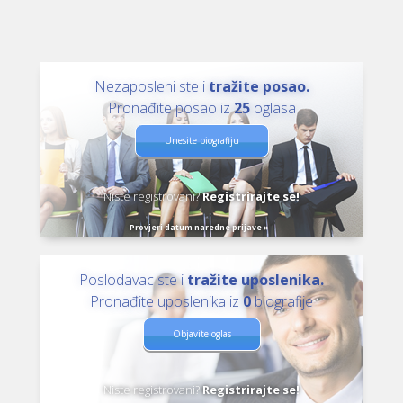
Nezaposleni ste i
tražite posao.
Pronađite posao iz
25
oglasa
Unesite biografiju
Niste registrovani?
Registrirajte se!
Provjeri datum naredne prijave »
Poslodavac ste i
tražite uposlenika.
Pronađite uposlenika iz
0
biografije
Objavite oglas
Niste registrovani?
Registrirajte se!