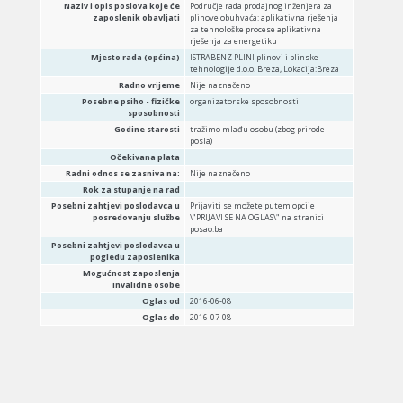
Naziv i opis poslova koje će
Područje rada prodajnog inženjera za
zaposlenik obavljati
plinove obuhvaća: aplikativna rješenja
za tehnološke procese aplikativna
rješenja za energetiku
Mjesto rada (općina)
ISTRABENZ PLINI plinovi i plinske
tehnologije d.o.o. Breza, Lokacija:Breza
Radno vrijeme
Nije naznačeno
Posebne psiho - fizičke
organizatorske sposobnosti
sposobnosti
Godine starosti
tražimo mlađu osobu (zbog prirode
posla)
Očekivana plata
Radni odnos se zasniva na:
Nije naznačeno
Rok za stupanje na rad
Posebni zahtjevi poslodavca u
Prijaviti se možete putem opcije
posredovanju službe
\"PRIJAVI SE NA OGLAS\" na stranici
posao.ba
Posebni zahtjevi poslodavca u
pogledu zaposlenika
Mogućnost zaposlenja
invalidne osobe
Oglas od
2016-06-08
Oglas do
2016-07-08