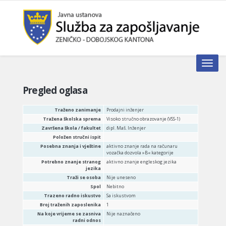
Toggle n
Pregled oglasa
Traženo zanimanje
Prodajni inženjer
Tražena školska sprema
Visoko stručno obrazovanje (VSS-1)
Završena škola / fakultet
dipl. Maš. Inženjer
Položen stručni ispit
Posebna znanja i vještine
aktivno znanje rada na računaru
vozačka dozvola »B« kategorije
Potrebno znanje stranog
aktivno znanje engleskog jezika
jezika
Traži se osoba
Nije uneseno
Spol
Nebitno
Trazeno radno iskustvo
Sa iskustvom
Broj traženih zaposlenika
1
Na koje vrijeme se zasniva
Nije naznačeno
radni odnos