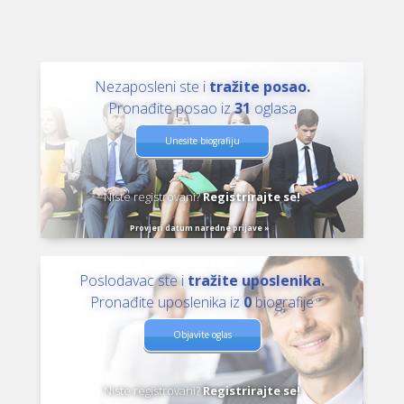
Nezaposleni ste i
tražite posao.
Pronađite posao iz
31
oglasa
Unesite biografiju
Niste registrovani?
Registrirajte se!
Provjeri datum naredne prijave »
Poslodavac ste i
tražite uposlenika.
Pronađite uposlenika iz
0
biografije
Objavite oglas
Niste registrovani?
Registrirajte se!