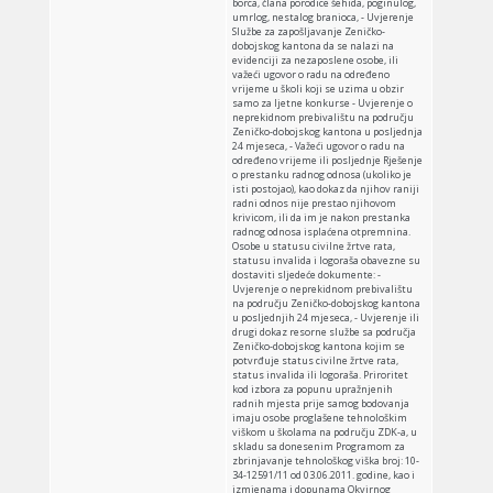
borca, člana porodice šehida, poginulog,
umrlog, nestalog branioca, - Uvjerenje
Službe za zapošljavanje Zeničko-
dobojskog kantona da se nalazi na
evidenciji za nezaposlene osobe, ili
važeći ugovor o radu na određeno
vrijeme u školi koji se uzima u obzir
samo za ljetne konkurse - Uvjerenje o
neprekidnom prebivalištu na području
Zeničko-dobojskog kantona u posljednja
24 mjeseca, - Važeći ugovor o radu na
određeno vrijeme ili posljednje Rješenje
o prestanku radnog odnosa (ukoliko je
isti postojao), kao dokaz da njihov raniji
radni odnos nije prestao njihovom
krivicom, ili da im je nakon prestanka
radnog odnosa isplaćena otpremnina.
Osobe u statusu civilne žrtve rata,
statusu invalida i logoraša obavezne su
dostaviti sljedeće dokumente: -
Uvjerenje o neprekidnom prebivalištu
na području Zeničko-dobojskog kantona
u posljednjih 24 mjeseca, - Uvjerenje ili
drugi dokaz resorne službe sa područja
Zeničko-dobojskog kantona kojim se
potvrđuje status civilne žrtve rata,
status invalida ili logoraša. Priroritet
kod izbora za popunu upražnjenih
radnih mjesta prije samog bodovanja
imaju osobe proglašene tehnološkim
viškom u školama na području ZDK-a, u
skladu sa donesenim Programom za
zbrinjavanje tehnološkog viška broj: 10-
34-12591/11 od 03.06.2011. godine, kao i
izmjenama i dopunama Okvirnog