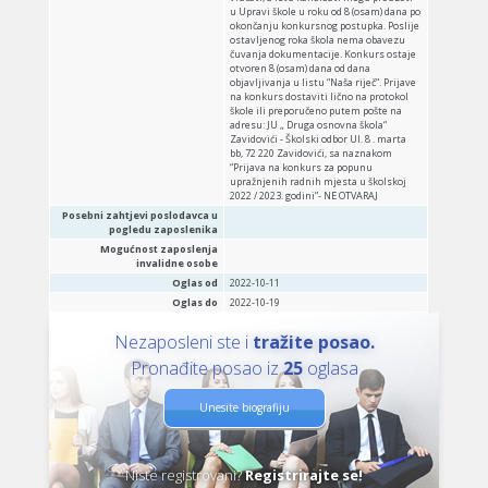
u Upravi škole u roku od 8 (osam) dana po
okončanju konkursnog postupka. Poslije
ostavljenog roka škola nema obavezu
čuvanja dokumentacije. Konkurs ostaje
otvoren 8 (osam) dana od dana
objavljivanja u listu “Naša riječ”. Prijave
na konkurs dostaviti lično na protokol
škole ili preporučeno putem pošte na
adresu: JU „ Druga osnovna škola“
Zavidovići - Školski odbor Ul. 8 . marta
bb, 72 220 Zavidovići, sa naznakom
“Prijava na konkurs za popunu
upražnjenih radnih mjesta u školskoj
2022 / 2023. godini”- NE OTVARAJ
Posebni zahtjevi poslodavca u
pogledu zaposlenika
Mogućnost zaposlenja
invalidne osobe
Oglas od
2022-10-11
Oglas do
2022-10-19
Nezaposleni ste i
tražite posao.
Pronađite posao iz
25
oglasa
Unesite biografiju
Niste registrovani?
Registrirajte se!