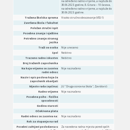
na određeno radno vrijeme, a najduže do
30.06.2023. godine, 8. Gitara – 10 časova,
na određeno radno vrijeme, a najduže do
30.06.2023. godine.
Tražena školska sprema
Visoko stručno obrazovanje (VSS-1)
Završena škola / fakultet
Položen stručni ispit
Posebna znanja i vještine
Potrebno znanje stranog
jezika
Traži se osoba
Nije uneseno
Spol
Nebitno
Trazeno radno iskustvo
Nebitno
Broj traženih zaposlenika
Na koje vrijeme se zasniva
Nije naznačeno
radni odnos
Naziv i opis poslova koje će
zaposlenik obavljati
Mjesto rada (općina)
JU “ Druga osnovna škola “, Zavidovići
Radno vrijeme
Nije naznačeno
Posebne psiho - fizičke
sposobnosti
Godine starosti
Očekivana plata
Radni odnos se zasniva na:
Nije naznačeno
Rok za stupanje na rad
Posebni zahtjevi poslodavca u
Za navedena radna mjesta pored općih