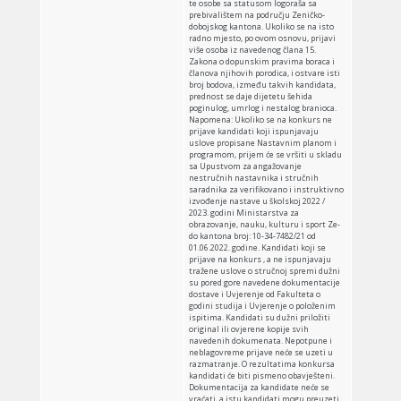
te osobe sa statusom logoraša sa
prebivalištem na području Zeničko-
dobojskog kantona. Ukoliko se na isto
radno mjesto, po ovom osnovu, prijavi
više osoba iz navedenog člana 15.
Zakona o dopunskim pravima boraca i
članova njihovih porodica, i ostvare isti
broj bodova, između takvih kandidata,
prednost se daje dijetetu šehida
poginulog, umrlog i nestalog branioca.
Napomena: Ukoliko se na konkurs ne
prijave kandidati koji ispunjavaju
uslove propisane Nastavnim planom i
programom, prijem će se vršiti u skladu
sa Upustvom za angažovanje
nestručnih nastavnika i stručnih
saradnika za verifikovano i instruktivno
izvođenje nastave u školskoj 2022 /
2023. godini Ministarstva za
obrazovanje, nauku, kulturu i sport Ze-
do kantona broj: 10-34-7482/21 od
01.06.2022. godine. Kandidati koji se
prijave na konkurs , a ne ispunjavaju
tražene uslove o stručnoj spremi dužni
su pored gore navedene dokumentacije
dostave i Uvjerenje od Fakulteta o
godini studija i Uvjerenje o položenim
ispitima. Kandidati su dužni priložiti
original ili ovjerene kopije svih
navedenih dokumenata. Nepotpune i
neblagovreme prijave neće se uzeti u
razmatranje. O rezultatima konkursa
kandidati će biti pismeno obavješteni.
Dokumentacija za kandidate neće se
vraćati, a istu kandidati mogu preuzeti