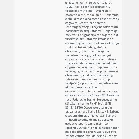
(Službene novine Ze-do kantona br.
10/22) i to: - rješenje o proglašenju
tehnološkim viškom, - uvjerenje o
položenom stručnom ispitu, - uvjerenje
o dužini čekanja na posao nakon sticanja
odgovarajuće stručne spreme, -
uvjerenje o prosjeku ocjena ostvarenih
na visokoškolskoj ustanovi, - uvjerenje,
potvrda ili drugi adekvatan ovjereni akt
visokoškolske ustanove kao dokaz o
ostvarenoj izvrsnosti tokom školovanja,
- dokaz o dužini radnog staža u
obrazovanju, kao i institucijama
nadležnim za odgoj i obrazovanje (
odgovarajuća potvrda izdata od strane
ureda Zavoda za penzijsko i invalidsko
osiguranje i original ili ovjerena kopija
važećeg ugovora o radu koja se uzima u
obzir samo za ljetne konkurse zbog
isteka vremenskog roka na koji je
zaključen), - potvrda ili drugi adekvatan
akt kao dokaz o stručnom
osposobljavanju bez zasnivanja radnog
odnosa u skladu sa članom 34. Zakona o
radu Federacije Bosne i Hercegegovine
(„Službene novine FbiH“, broj: 26/16,
89/18 i 23/20). Osobe koje ostvaruju
prava na osnovu člana 15. stav 1. Zakona
o dopunskim pravima boraca i članova
njihovih porodica dužne su dostaviti
dokaze o ispunjavanju istih i to. -
Rješenje / Uvjerenje nadležne općinske /
gradske službe o priznavanju svojstva
ratnog vojnog invalida, demobilisanog