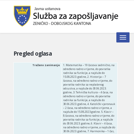
Toggle n
Pregled oglasa
Traženo zanimanje
1. Matematika – 19 časova sedmično, na
određeno radno vrijeme, do povratka
radnika sa funkcije, a najduže do
15.08.2023. godine, 2. Historija – 7
časova, na određeno radno vrijeme, do
povratka radnika sa neplaćenog
odsustva, a najduže do 30.06.2023.
godine, 3. Tehnička kultura – 4 časa, na
određeno radno vrijeme, do povratka
radnika sa funkcije, a najduže do
30.06.2023. godine, 4. Katolički vjeronauk
– 2 časa, na određeno radno vrijeme, a
najduže do 15.08.2023.godine. 5. Klavir –
8 časova, na određeno radno vrijeme, do
povratka radnika sa funkcije, a najduže
do 30.06.2023. godine, 6. Klavir – 4 časa,
na određeno radno vrijeme, a najduže do
30.06.2023. godine, 7. Harmonika – 1 čas,