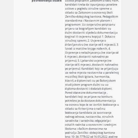
posredovanju službe
uslova propisanih Zakonom o radu FBiH,
kandidati treba da ispunjavaju posebne
uslove u pogledu stručne spreme u
skladu sa Zakonom o osnovnoj školi
Zeničko-dobojskog kantona, Pedagoškim
standardima i Nastavnim planom i
programom. Uz svojeručno potpisanu
prijavu sa biografijom kandidati su
dužni dostaviti sljedeću dokumentaciju
(orginal ili ovjerenu kopiju): 1. Dokaz o
stručnoj spremi, 2. Uvjerenje o
državljanstvu (ne starije od 6 mjeseci), 3.
Izvod iz matične knjige rođenih, 4.
Uvjerenje o nekažnjavanju (ne starije od
6 mjeseci, dostaviti naknadno po
prijemu), 5. Ljekarsko uvjerenje (ne
starije od 6 mjeseci, dostaviti naknadno
po prijemu). Kandidati koji se prijavljuju
za radna mjesta nastavnika u paralelnoj
muzičkoj školi (gitara, harmonika,
klavir), a diplomirali su po Bolonjskom
studijskom program dužni su uz
diploma dostaviti i dodatak diplomi.
Pored obavezne dokumentacije ,
kandidati koji se prijave na konkurs
potrebno je da dostave dokumentaciju
na osnovu koje će se izvršiti bodovanje u
skladu sa Kriterijima o načinu
bodovanja kandidata za zasnivanje
radnog odnosa, nastavnika, stručnih
saradnika i saradnika, odgajatelja i
ostalih radnika u osnovnim i srednjim
školama i đačkim domovima na
području Zeničko –dobojskog kantona
broj: 10-34-7779/22 od 16.05.2022. godine