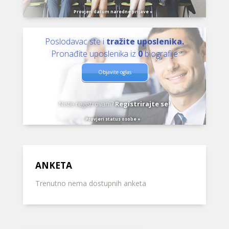
Provjeri datum naredne prijave »
Poslodavac ste i
tražite uposlenika.
Pronađite uposlenika iz
0
biografije
Objavite oglas
Niste registrovani?
Registrirajte se!
Provjeri status osobe »
ANKETA
Trenutno nema dostupnih anketa