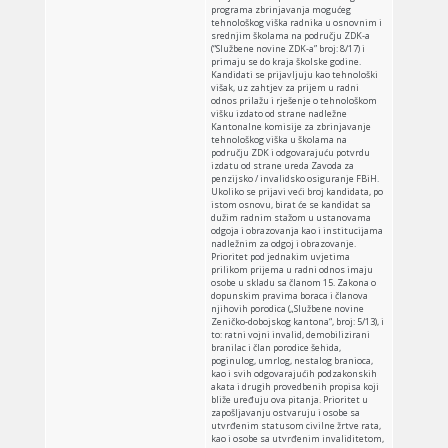
programa zbrinjavanja mogućeg
tehnološkog viška radnika u osnovnim i
srednjim školama na području ZDK-a
(“Službene novine ZDK-a” broj: 8/17) i
primaju se do kraja školske godine.
Kandidati se prijavljuju kao tehnološki
višak, uz zahtjev za prijem u radni
odnos prilažu i rješenje o tehnološkom
višku izdato od strane nadležne
Kantonalne komisije za zbrinjavanje
tehnološkog viška u školama na
području ZDK i odgovarajuću potvrdu
izdatu od strane ureda Zavoda za
penzijsko / invalidsko osiguranje FBiH.
Ukoliko se prijavi veći broj kandidata, po
istom osnovu, birat će se kandidat sa
dužim radnim stažom u ustanovama
odgoja i obrazovanja kao i institucijama
nadležnim za odgoj i obrazovanje.
Prioritet pod jednakim uvjetima
prilikom prijema u radni odnos imaju
osobe u skladu sa članom 15. Zakona o
dopunskim pravima boraca i članova
njihovih porodica („Službene novine
Zeničko-dobojskog kantona“, broj: 5/13), i
to: ratni vojni invalid, demobilizirani
branilac i član porodice šehida,
poginulog, umrlog, nestalog branioca,
kao i svih odgovarajućih podzakonskih
akata i drugih provedbenih propisa koji
bliže uređuju ova pitanja. Prioritet u
zapošljavanju ostvaruju i osobe sa
utvrđenim statusom civilne žrtve rata,
kao i osobe sa utvrđenim invaliditetom,