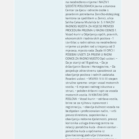
na neodređeno vrijeme I NAZIV I
SJEDIŠTE POSLODAVCA Javna ustanova
Centar za djecu i odrasle osobe s
posebnim potrebama Zeničko-dobojskog
kantona sa sjedištem u Zenici, ulica
Saliha Cakana Mulalića br. 5. II NAZIV
RADNOG MJESTA ZA KOJE SE PROVODI
PROCEDURA PRIJEMA U RADNI ODNOS 1.
Vozač-kurir u Odjeljenju općih, pravnih,
ekonomskih i kadrovskih poslova - 1
izvršilac u radni odnos na neodređeno
vrijeme uz probni rad u trajanju od 3
mjeseca, mjesto rada: Žepče III OPĆI I
POSEBNI UVJETI ZA PRIJEM U RADNI
ODNOS ZA RADNO MJESTO Opći uslovi: −
Da je stariji od 18 godina, − Da je
državljanin Bosne i Hercegovine, − Da
posjeduje zdravstvenu sposobnost za
obavljanje poslova i radnih zadataka.
Posebni uslovi: − VKV/KV- V ili III stepen
stručne spreme- smjer: vozač motornih
vozila; − 6 mjeseci radnog iskustva u
struci, − položen državni ispit za vozača
motornih vozila. IV KRATAK OPIS
POSLOVA − Vozač-kurir: − održava vozila,
brine se za njihovu ispravnost i
registraciju, − obavlja dužnost vozača na
bezbjedan i profesionalan način, − vrši
prevoz direktora, zaposlenika u
obavljanju redovne djelatnosti, prevoz
korisnika usluga dnevnog centra na
relaciji porodična kuća - dnevni centar -
porodična kuća u općinama iz
gravitacionog područja Ustanove, u