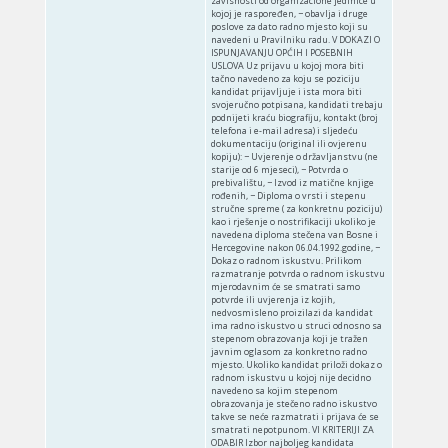
zavisnosti od organizacione jedinice u
kojoj je raspoređen, − obavlja i druge
poslove za dato radno mjesto koji su
navedeni u Pravilniku radu. V DOKAZI O
ISPUNJAVANJU OPĆIH I POSEBNIH
USLOVA Uz prijavu u kojoj mora biti
tačno navedeno za koju se poziciju
kandidat prijavljuje i ista mora biti
svojeručno potpisana, kandidati trebaju
podnijeti kraću biografiju, kontakt (broj
telefona i e-mail adresa) i sljedeću
dokumentaciju (original ili ovjerenu
kopiju): − Uvjerenje o državljanstvu (ne
starije od 6 mjeseci), − Potvrda o
prebivalištu, − Izvod iz matične knjige
rođenih, − Diploma o vrsti i stepenu
stručne spreme ( za konkretnu poziciju)
kao i rješenje o nostrifikaciji ukoliko je
navedena diploma stečena van Bosne i
Hercegovine nakon 06.04.1992.godine, −
Dokaz o radnom iskustvu. Prilikom
razmatranje potvrda o radnom iskustvu
mjerodavnim će se smatrati samo
potvrde ili uvjerenja iz kojih,
nedvosmisleno proizilazi da kandidat
ima radno iskustvo u struci odnosno sa
stepenom obrazovanja koji je tražen
javnim oglasom za konkretno radno
mjesto. Ukoliko kandidat priloži dokaz o
radnom iskustvu u kojoj nije decidno
navedeno sa kojim stepenom
obrazovanja je stečeno radno iskustvo
takve se neće razmatrati i prijava će se
smatrati nepotpunom. VI KRITERIJI ZA
ODABIR Izbor najboljeg kandidata