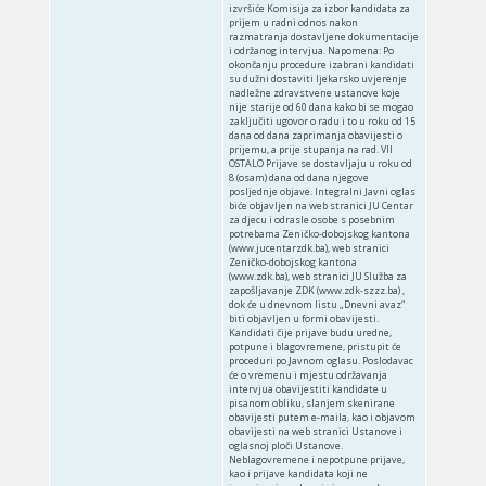
izvršiće Komisija za izbor kandidata za
prijem u radni odnos nakon
razmatranja dostavljene dokumentacije
i održanog intervjua. Napomena: Po
okončanju procedure izabrani kandidati
su dužni dostaviti ljekarsko uvjerenje
nadležne zdravstvene ustanove koje
nije starije od 60 dana kako bi se mogao
zaključiti ugovor o radu i to u roku od 15
dana od dana zaprimanja obavijesti o
prijemu, a prije stupanja na rad. VII
OSTALO Prijave se dostavljaju u roku od
8 (osam) dana od dana njegove
posljednje objave. Integralni Javni oglas
biće objavljen na web stranici JU Centar
za djecu i odrasle osobe s posebnim
potrebama Zeničko-dobojskog kantona
(www.jucentarzdk.ba), web stranici
Zeničko-dobojskog kantona
(www.zdk.ba), web stranici JU Služba za
zapošljavanje ZDK (www.zdk-szzz.ba) ,
dok će u dnevnom listu „Dnevni avaz“
biti objavljen u formi obavijesti.
Kandidati čije prijave budu uredne,
potpune i blagovremene, pristupit će
proceduri po Javnom oglasu. Poslodavac
će o vremenu i mjestu održavanja
intervjua obavijestiti kandidate u
pisanom obliku, slanjem skenirane
obavijesti putem e-maila, kao i objavom
obavijesti na web stranici Ustanove i
oglasnoj ploči Ustanove.
Neblagovremene i nepotpune prijave,
kao i prijave kandidata koji ne