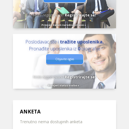
Niste registrovani?
Registrirajte se!
Provjeri datum naredne prijave »
Poslodavac ste i
tražite uposlenika.
Pronađite uposlenika iz
0
biografije
Objavite oglas
Niste registrovani?
Registrirajte se!
Provjeri status osobe »
ANKETA
Trenutno nema dostupnih anketa