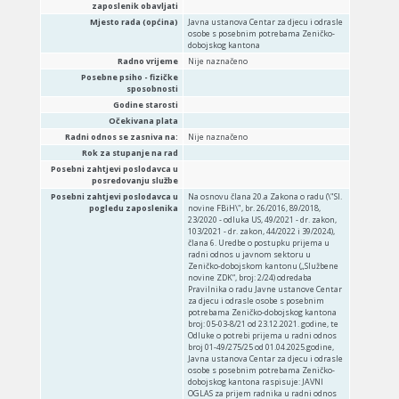
zaposlenik obavljati
Mjesto rada (općina)
Javna ustanova Centar za djecu i odrasle
osobe s posebnim potrebama Zeničko-
dobojskog kantona
Radno vrijeme
Nije naznačeno
Posebne psiho - fizičke
sposobnosti
Godine starosti
Očekivana plata
Radni odnos se zasniva na:
Nije naznačeno
Rok za stupanje na rad
Posebni zahtjevi poslodavca u
posredovanju službe
Posebni zahtjevi poslodavca u
Na osnovu člana 20.a Zakona o radu (\"Sl.
pogledu zaposlenika
novine FBiH\", br. 26/2016, 89/2018,
23/2020 - odluka US, 49/2021 - dr. zakon,
103/2021 - dr. zakon, 44/2022 i 39/2024),
člana 6. Uredbe o postupku prijema u
radni odnos u javnom sektoru u
Zeničko-dobojskom kantonu („Službene
novine ZDK“, broj: 2/24) odredaba
Pravilnika o radu Javne ustanove Centar
za djecu i odrasle osobe s posebnim
potrebama Zeničko-dobojskog kantona
broj: 05-03-8/21 od 23.12.2021. godine, te
Odluke o potrebi prijema u radni odnos
broj 01-49/275/25 od 01.04.2025.godine,
Javna ustanova Centar za djecu i odrasle
osobe s posebnim potrebama Zeničko-
dobojskog kantona raspisuje: JAVNI
OGLAS za prijem radnika u radni odnos