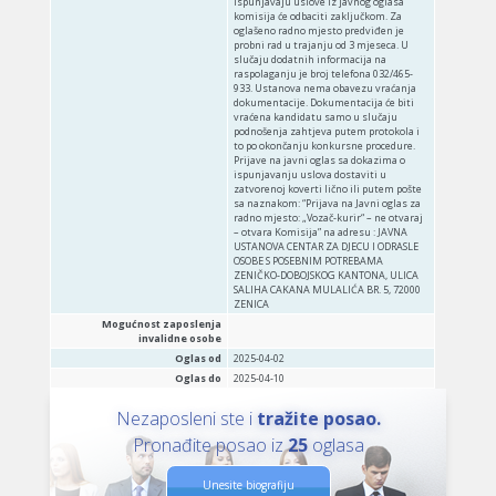
ispunjavaju uslove iz javnog oglasa
komisija će odbaciti zaključkom. Za
oglašeno radno mjesto predviđen je
probni rad u trajanju od 3 mjeseca. U
slučaju dodatnih informacija na
raspolaganju je broj telefona 032/465-
933. Ustanova nema obavezu vraćanja
dokumentacije. Dokumentacija će biti
vraćena kandidatu samo u slučaju
podnošenja zahtjeva putem protokola i
to po okončanju konkursne procedure.
Prijave na javni oglas sa dokazima o
ispunjavanju uslova dostaviti u
zatvorenoj koverti lično ili putem pošte
sa naznakom: “Prijava na Javni oglas za
radno mjesto: „Vozač-kurir“ – ne otvaraj
– otvara Komisija” na adresu : JAVNA
USTANOVA CENTAR ZA DJECU I ODRASLE
OSOBE S POSEBNIM POTREBAMA
ZENIČKO-DOBOJSKOG KANTONA, ULICA
SALIHA CAKANA MULALIĆA BR. 5, 72000
ZENICA
Mogućnost zaposlenja
invalidne osobe
Oglas od
2025-04-02
Oglas do
2025-04-10
Nezaposleni ste i
tražite posao.
Pronađite posao iz
25
oglasa
Unesite biografiju