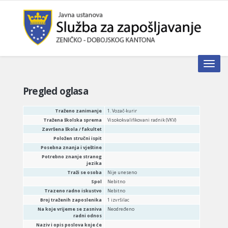
Toggle n
Pregled oglasa
Traženo zanimanje
1. Vozač-kurir
Tražena školska sprema
Visokokvalifikovani radnik (VKV)
Završena škola / fakultet
Položen stručni ispit
Posebna znanja i vještine
Potrebno znanje stranog
jezika
Traži se osoba
Nije uneseno
Spol
Nebitno
Trazeno radno iskustvo
Nebitno
Broj traženih zaposlenika
1 izvršilac
Na koje vrijeme se zasniva
Neodređeno
radni odnos
Naziv i opis poslova koje će