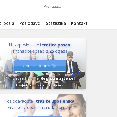
ci posla
Poslodavci
Statistika
Kontakt
Nezaposleni ste i
tražite posao.
Pronađite posao iz
25
oglasa
Unesite biografiju
Niste registrovani?
Registrirajte se!
Provjeri datum naredne prijave »
Poslodavac ste i
tražite uposlenika.
Pronađite uposlenika iz
0
biografije