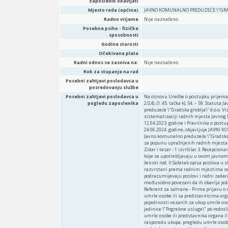
zaposlenik obavljati
Mjesto rada (općina)
JAVNO KOMUNALNO PREDUZEĆE \"GRADS
Radno vrijeme
Nije naznačeno
Posebne psiho - fizičke
sposobnosti
Godine starosti
Očekivana plata
Radni odnos se zasniva na:
Nije naznačeno
Rok za stupanje na rad
Posebni zahtjevi poslodavca u
posredovanju službe
Posebni zahtjevi poslodavca u
Na osnovu Uredbe o postupku prijema u radni odnos u javnom sektoru u Zeničko-dobojskom kantonu (\"Sl. novine ZDK\", broj: 2/24), čl. 45. tačka k), 54. – 59. Statuta Javnog komunalnog preduzeća \"Gradska groblja\" d.o.o. Visoko, Javno komunalno preduzeće \"Gradska groblja\" d.o.o. Visoko („Sl. glasnik Grada Visoko“, broj: 10/22), Pravilnika o organizaciji rada i sistematizaciji radnih mjesta Javnog komunalnog preduzeća \"Gradska groblja\" d.o.o. Visoko broj: 100-0740-01/2023 od 12.04.2023. godine i Pravilnika o postupku prijema u radni odnos u JKP „Gradska groblja“ d.o.o. Visoko broj: 100-1169-01-01/24 od 24.06.2024. godine, objavljuje JAVNI KONKURS za popunu upražnjenih radnih mjesta u JKP \"Gradska groblja\" d.o.o. Visoko I Javno komunalno preduzeće \"Gradska groblja\" d.o.o. Visoko, ulica Mule Hodžića br. 108., 71300 Visoko raspisuje Javni konkurs za popunu upražnjenih radnih mjesta na određeno vrijeme – 12 mjeseci. RADNA MJESTA: 1. Referent za sahrane – 1 izvršilac 2. Zidar i tesar - 1 izvršilac 3. Recepcionar – 1 izvršilac 4. Radnik za jednostavne poslove drugdje nerazvrstan – 5 izvršilaca Izrazi koje se upotrebljavaju u ovom javnom konkursu, a imaju rodno značenje koriste se neutralno i odnose se jednako na muški i ženski rod. II Sažetak opisa poslova u skladu sa Pravilnikom o organizaciji rada i sistematizaciji radnih mjesta: Poslovi razvrstani prema radnim mjestima se definišu kao skup radnih zadataka koje izvršava jedna osoba, odnosno pod kojim se podrazumijevaju poslovi i radni zadaci koji su svojim sadržajem i vrstom, organizacijski i tehnološki toliko srodni i međusobno povezani da ih obavlja jedan radnik, koji posjeduje odgovarajuće znanje, sposobnosti i vještine. OPIS POSLOVA 1. Referent za sahrane - Prima prijavu o nastupanju činjenice smrti, - neposredno ostvaruje kontakt sa članovima porodice umrle osobe ili sa predstavnicima organa ili organizacija koji su izvršili prijavu nastupanja činjenice smrti radi dogovora pojedinosti vezanih za ukop umrle osobe, - vrši uredno i blagovremeno upisivanje svih podataka u propisane obrasce radne jedinice \"Pogrebne usluge\" po redoslijedu utvrđenom u internim procedurama (podaci o umrloj osobi, članovima porodice umrle osobe ili predstavnika organa ili organizacija koji si izvršili prijavu nastupanja činjenice smrti, podaci o terminu i rasporedu ukopa, pregledu umrle osobe od strane ljekara-mrtvozornika, vremenu i mjestu prevoza umrle osobe, upisivanje podataka u prijemni list, sačinjavanje zapisnika o prijemu i zapisnika o predaji stvari umrle osobe i sl.), - organizuje sve potrebne pripreme za ukop umrle osobe (organizuje utvrđivanje vremena i uzroka smrti od strane ljekara-mrtvozornika radi izdavanja potvrde o smrti i dozvole za ukop, u saradnji sa nadležnim radnikom određuje lokaciju grobnog mjesta, utvrđuje potrebu za rezervacijom grobnog mjesta za članove porodice umrle osobe, potražuje iz skladišta potrebnu pogrebnu opremu, upućuje grobara na iskop grobnog mjesta i sl.), - neposredno ugovara ceremonijal tokom sahra
pogledu zaposlenika