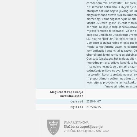
Mogućnost zaposlenja
invalidne osobe
Oglas od
2025-04-07
Oglas do
2025-04-15