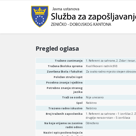
Pregled oglasa
Traženo zanimanje
1. Referent za sahrane, 2. Zidar i tesa
Tražena školska sprema
Kvalifikovani radnik (KV)
Završena škola / fakultet
Za svako radno mjesto stepen obrazo
Položen stručni ispit
Posebna znanja i vještine
Potrebno znanje stranog
jezika
Traži se osoba
Nije uneseno
Spol
Nebitno
Trazeno radno iskustvo
Nebitno
Broj traženih zaposlenika
1. Referent za sahrane – 1 izvršilac 2. 
drugdje nerazvrstan – 5 izvršilaca
Na koje vrijeme se zasniva
Određeno
radni odnos
Naziv i opis poslova koje će