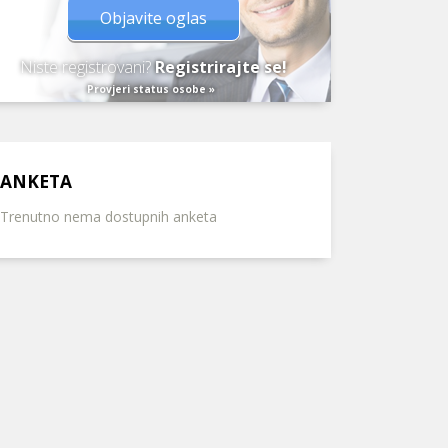
Objavite oglas
Niste registrovani?
Registrirajte se!
Provjeri status osobe »
ANKETA
Trenutno nema dostupnih anketa