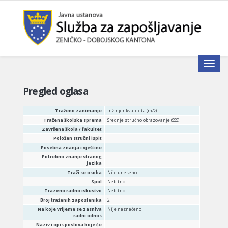
Toggle n
Pregled oglasa
Traženo zanimanje
Inžinjer kvaliteta (m/ž)
Tražena školska sprema
Srednje stručno obrazovanje (SSS)
Završena škola / fakultet
Položen stručni ispit
Posebna znanja i vještine
Potrebno znanje stranog
jezika
Traži se osoba
Nije uneseno
Spol
Nebitno
Trazeno radno iskustvo
Nebitno
Broj traženih zaposlenika
2
Na koje vrijeme se zasniva
Nije naznačeno
radni odnos
Naziv i opis poslova koje će