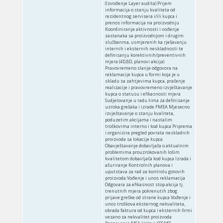
(Izvođenje Layer audita) Prijem
informacija o stanju kvaliteta od
rezidentnog servisera i/ili kupca i
prenos informacija na proizvodnju
Koordiniranje aktivnosti i vođenje
sastanaka sa proizvodnjom i drugim
službanma, usmjerenih ka rješavanju
internih i eksternih neskladnosti te
definisanju korektivnih/preventivnih
mjera (4D,8D, planovi akcija)
Pravovremeno slanje odgovora na
reklamacije kupca u formi koja je u
skladu sa zahtjevima kupca, pračenje
realizacije i pravovremeno izvještavanje
kupca o statusu i efikasnosti mjera
Sudjelovanje u radu tima za definisanje
uzroka grešaka i izrade FMEA Mjesecno
izvještavanje o stanju kvaliteta,
poduzetim akcijama i nastalim
troškovima interno i kod kupca Priprema
i organizira pregled povrata neskladnih
proizvoda sa lokacije kupca
Obavještavanje dobavljača o aktualnim
problemima prouzrokovanih lošim
kvalitetom dobavljača kod kupca Izrada i
ažuriranje Kontrolnih planova i
uputstava za rad za kontrolu gotovih
proizvoda Vođenje i unos reklamacija
Odgovara za efikasnost stop akcija tj.
trenutnih mjera pokrenutih zbog
prijave greške od strane kupca Vođenje i
unos troškova eksternog nekvaliteta,
obrada faktura od kupca i eksternih firmi
vezano za nekvalitet proizvoda