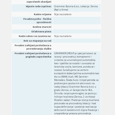
zaposlenik obavljati
Mjesto rada (općina)
Grammer Bosnia d.o.o., Lokacija: Zenica
(Rad iz firme)
Radno vrijeme
Nije naznačeno
Posebne psiho - fizičke
sposobnosti
Godine starosti
Očekivana plata
Radni odnos se zasniva na:
Nije naznačeno
Rok za stupanje na rad
Posebni zahtjevi poslodavca u
posredovanju službe
Posebni zahtjevi poslodavca u
GRAMMER GROUP je specijalizovan za
pogledu zaposlenika
razvoj i proizvodnju komponenti i
sistema za unutrašnjost automobila,
kao i sjedišta za vozača i suvozača za
terenska vozila, kamione, autobuse i
vozove. Surađujemo sa velikim
europskim dobavljačima automobila kao
što su BMW, Audi, VW, Daimler -
Mercedes, Škoda Auto. Usljed potrebe za
proširenjem poslovnih aktivnosti na
našoj lokaciji Grammer Bosnia d.o.o. u
gradu Zenica, ul. Sarajevska br.364.,
Drivuša, raspisujemo oglas za poziciju:
Inžinjer kvaliteta (Zenica, 2 izvršioca)
Posebni zadaci: Praćenje stanja kvaliteta
proizvoda na proizvodnoj lokaciji i kod
kupca definisanje i praćenje realizacije
definiranih korektivnih mjera Praćenje i
unapređenje procesa proizvodnje