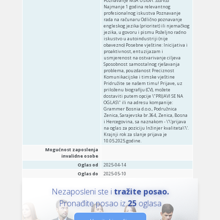
Poznavanje MSA Uslovi: SSS/VSS
Najmanje 1 godina relevantnog
profesionalnog iskustva Poznavanje
rada na računaru Odlično poznavanje
engleskog jezika (prioritet) ili njemačkog
jezika, u govoru i pismu Poželjno radno
iskustvo u autoindustriji (nije
obavezno) Posebne vještine: Inicijativa i
proaktivnost, entuzijazam i
usmjerenost na ostvarivanje ciljeva
Sposobnost samostalnog rješavanja
problema, pouzdanost Preciznost
Komunikacijske i timske vještine
Pridružite se našem timu! Prijave, uz
priloženu biografiju (CV), možete
dostaviti putem opcije \"PRIJAVI SE NA
OGLAS\" ili na adresu kompanije:
Grammer Bosnia d.o.o., Podružnica
Zenica, Sarajevska br.364, Zenica, Bosna
i Hercegovina, sa naznakom - \'\'prijava
na oglas za poziciju Inžinjer kvaliteta\'\'.
Krajnji rok za slanje prijava je
10.05.2025.godine.
Mogućnost zaposlenja
invalidne osobe
Oglas od
2025-04-14
Oglas do
2025-05-10
Nezaposleni ste i
tražite posao.
Pronađite posao iz
25
oglasa