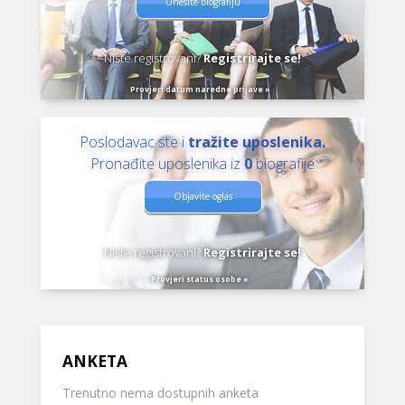
Unesite biografiju
Niste registrovani?
Registrirajte se!
Provjeri datum naredne prijave »
Poslodavac ste i
tražite uposlenika.
Pronađite uposlenika iz
0
biografije
Objavite oglas
Niste registrovani?
Registrirajte se!
Provjeri status osobe »
ANKETA
Trenutno nema dostupnih anketa