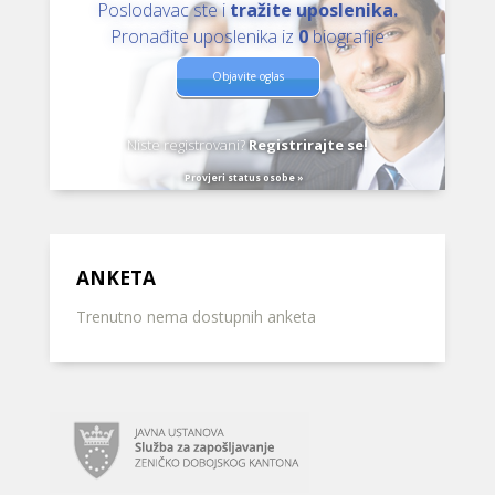
Poslodavac ste i
tražite uposlenika.
Pronađite uposlenika iz
0
biografije
Objavite oglas
Niste registrovani?
Registrirajte se!
Provjeri status osobe »
ANKETA
Trenutno nema dostupnih anketa