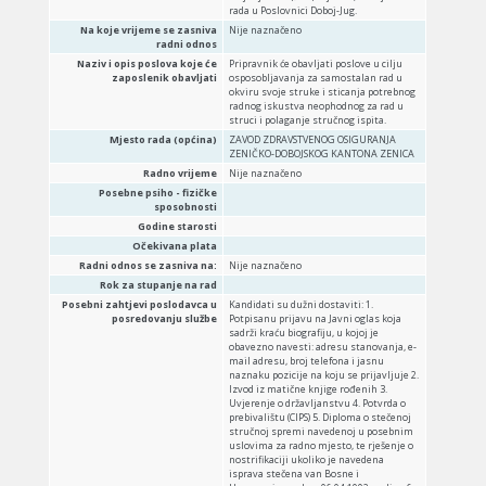
rada u Poslovnici Doboj-Jug.
Na koje vrijeme se zasniva
Nije naznačeno
radni odnos
Naziv i opis poslova koje će
Pripravnik će obavljati poslove u cilju
zaposlenik obavljati
osposobljavanja za samostalan rad u
okviru svoje struke i sticanja potrebnog
radnog iskustva neophodnog za rad u
struci i polaganje stručnog ispita.
Mjesto rada (općina)
ZAVOD ZDRAVSTVENOG OSIGURANJA
ZENIČKO-DOBOJSKOG KANTONA ZENICA
Radno vrijeme
Nije naznačeno
Posebne psiho - fizičke
sposobnosti
Godine starosti
Očekivana plata
Radni odnos se zasniva na:
Nije naznačeno
Rok za stupanje na rad
Posebni zahtjevi poslodavca u
Kandidati su dužni dostaviti: 1.
posredovanju službe
Potpisanu prijavu na Javni oglas koja
sadrži kraću biografiju, u kojoj je
obavezno navesti: adresu stanovanja, e-
mail adresu, broj telefona i jasnu
naznaku pozicije na koju se prijavljuje 2.
Izvod iz matične knjige rođenih 3.
Uvjerenje o državljanstvu 4. Potvrda o
prebivalištu (CIPS) 5. Diploma o stečenoj
stručnoj spremi navedenoj u posebnim
uslovima za radno mjesto, te rješenje o
nostrifikaciji ukoliko je navedena
isprava stečena van Bosne i