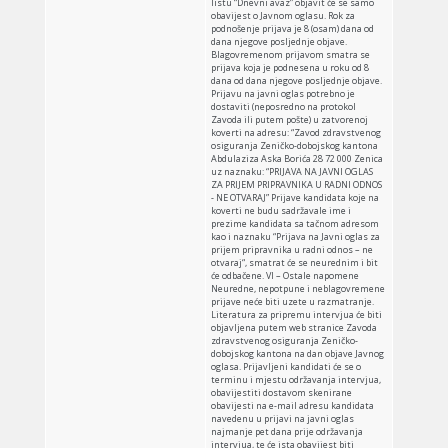
listu “Dnevni avaz” objavit će se samo
obavijest o Javnom oglasu. Rok za
podnošenje prijava je 8 (osam) dana od
dana njegove posljednje objave.
Blagovremenom prijavom smatra se
prijava koja je podnesena u roku od 8
dana od dana njegove posljednje objave.
Prijavu na javni oglas potrebno je
dostaviti (neposredno na protokol
Zavoda ili putem pošte) u zatvorenoj
koverti na adresu: “Zavod zdravstvenog
osiguranja Zeničko-dobojskog kantona
Abdulaziza Aska Borića 28 72 000 Zenica
uz naznaku: “PRIJAVA NA JAVNI OGLAS
ZA PRIJEM PRIPRAVNIKA U RADNI ODNOS
- NE OTVARAJ” Prijave kandidata koje na
koverti ne budu sadržavale ime i
prezime kandidata sa tačnom adresom
kao i naznaku “Prijava na Javni oglas za
prijem pripravnika u radni odnos – ne
otvaraj“, smatrat će se neurednim i bit
će odbačene. VI – Ostale napomene
Neuredne, nepotpune i neblagovremene
prijave neće biti uzete u razmatranje.
Literatura za pripremu intervjua će biti
objavljena putem web stranice Zavoda
zdravstvenog osiguranja Zeničko-
dobojskog kantona na dan objave Javnog
oglasa. Prijavljeni kandidati će se o
terminu i mjestu održavanja intervjua,
obavijestiti dostavom skenirane
obavijesti na e-mail adresu kandidata
navedenu u prijavi na javni oglas
najmanje pet dana prije održavanja
intervjua, te će ista obavijest biti