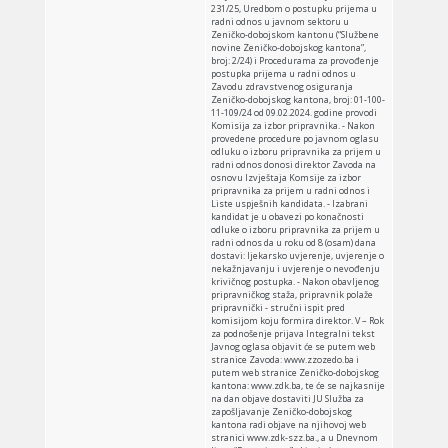
231/25, Uredbom o postupku prijema u
radni odnos u javnom sektoru u
Zeničko-dobojskom kantonu (“Službene
novine Zeničko-dobojskog kantona”,
broj: 2/24) i Procedurama za provođenje
postupka prijema u radni odnos u
Zavodu zdravstvenog osiguranja
Zeničko-dobojskog kantona, broj: 01-100-
11-109/24 od 09.02.2024. godine provodi
Komisija za izbor pripravnika. - Nakon
provedene procedure po javnom oglasu
odluku o izboru pripravnika za prijem u
radni odnos donosi direktor Zavoda na
osnovu Izvještaja Komsije za izbor
pripravnika za prijem u radni odnos i
Liste uspješnih kandidata. - Izabrani
kandidat je u obavezi po konačnosti
odluke o izboru pripravnika za prijem u
radni odnos da u roku od 8 (osam) dana
dostavi: ljekarsko uvjerenje, uvjerenje o
nekažnjavanju i uvjerenje o nevođenju
krivičnog postupka. - Nakon obavljenog
pripravničkog staža, pripravnik polaže
pripravnički - stručni ispit pred
komisijom koju formira direktor. V – Rok
za podnošenje prijava Integralni tekst
Javnog oglasa objavit će se putem web
stranice Zavoda: www.zzozedo.ba i
putem web stranice Zeničko-dobojskog
kantona: www.zdk.ba, te će se najkasnije
na dan objave dostaviti JU Služba za
zapošljavanje Zeničko-dobojskog
kantona radi objave na njihovoj web
stranici www.zdk-szz.ba., a u Dnevnom