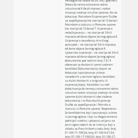
Hercegovina nakon 06.04.1992. godine 6.
Dokaz da nema ostvareno radno
iskustvo od 6 (šest) mjeseci, nakon
sticanja srednje stručne spreme, što se
dokazuje: Potvrdom/Uvjerenjem Službe
za zapošljavanje (ne starije od 15 dana) i
Potvrdom o statusu iz Porezne uprave
(ne starije od 15 dana) 7. Uvjerenje o
nekažnjavanju – ne starije od 3 (tri)
mjeseca od dana objave Javnog oglasa 8.
Uvjerenje o nevođenju krivičnog
postupka – ne starije od 3 (tri) mjeseca
od dana objave Javnog oglasa 9.
Ljekarsko uvjerenje – ne starije od 3 (tri)
mjeseca od dana objave Javnog oglasa
(dokumente pod rednim broj 7, 8 i 9
obavezan je dostaviti samo izabrani
kandidat) Dokumentaciju kojom se
dokazuje ispunjavanje uslova
navedenih u Javnom oglasu kandidati
su dužni dostaviti u originalu ili
ovjerenoj kopiji. Kandidati su radi
dokazivanja da nemaju ostvareno radno
iskustvo nakon sticanja srednje stručne
spreme dužni dostaviti oba tražena
dokumenta i to Potvrdu/Uvjerenje
Službe za zapošljavanje i Potvrdu o
statusu iz Porezne uprave. Napomena: -
Sa kandidatima koji ispunjavaju uslove
iz Javnog oglasa i koji su blagovremeno
podnijeli urednu i potpunu prijavu na
Javni oglas obavit će se intervju koji u
skladu sa Pravilnikom o radu broj: broj:
01-100-11-109/24, broj: 01-100-9-61/24,
broj: 01-100-17-109/24 i broj: 01-100-27-