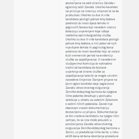
postavljena na web stranicu Zavoda i
oglasnoj tabli Zavoda. Ukoliko kandidat
ne pristupi na intervju smatrat će se da
je odustao. Ukoliko su dva ili više
kandidata postigli jednak broj bodova
prednost će imati djeca šehida ili
poginulih boraca koji navedeni status
dokazuju uvjerenjem koje izdaje
nadležna općinska/gradska služba.
Ukoliko su dva ili više kandidata postigli
jednak broj bodova, a niti jedan od njih
nije dijete šehida ili poginulog borca
prednost će imati kandidat koji se nalazi
duži vremenski period na evidenciji
službe za zapošljavanje. U navedenim
slučajevima Komisija će naknadno
tražiti od kandidata da dostave
uvjerenja od strane službe za
zapošljavanje kako bi se mogle utvrditi
navedene činjenice. Slanjem prijave na
Javni oglas kandidat daje saglasnost
Zavodu zdravstvenog osiguranja
Zeničko-dobojskog kantona da njegove
lične podatke obrađuje u postupku
selekcije u skladu sa važećim Zakonom
o zaštiti ličnih podataka. Zavod nije
obavezan vraćati dokumentaciju
dostavljenu uz prijavu. Dokumentacija
će biti vraćena kandidatu na njegov lični
zahtjev, te se ista može preuzeti u
prostorijama Zavoda zdravstvenog
osiguranja Zeničko-dobojskog kantona u
Zenici, uz predočenje lične karte, u roku
od 60 dana od dana okončanja procedure