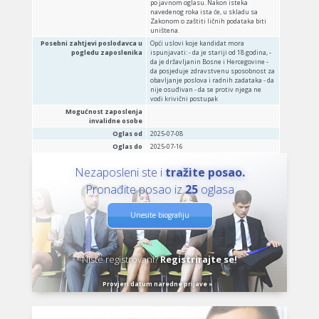
po javnom oglasu. Nakon isteka
navedenog roka ista će, u skladu sa
Zakonom o zaštiti ličnih podataka biti
uništena.
Posebni zahtjevi poslodavca u
Opći uslovi koje kandidat mora
pogledu zaposlenika
ispunjavati: - da je stariji od 18 godina, -
da je državljanin Bosne i Hercegovine -
da posjeduje zdravstvenu sposobnost za
obavljanje poslova i radnih zadataka - da
nije osuđivan - da se protiv njega ne
vodi krivični postupak
Mogućnost zaposlenja
invalidne osobe
Oglas od
2025-07-08
Oglas do
2025-07-16
Nezaposleni ste i
tražite posao.
Pronađite posao iz
25
oglasa
Unesite biografiju
Niste registrovani?
Registrirajte se!
Provjeri datum naredne prijave »