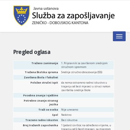
Toggle n
Pregled oglasa
Traženo zanimanje
1. Pripravnik sa završenom srednjom
stručnom spremom
Tražena školska sprema
Srednje stručno obrazovanje (SSS)
Završena škola / fakultet
Položen stručni ispit
da nema ostvareno radno iskustvo u
trajanju od šest mjeseci u struci nakon
završetka srednje škole
Posebna znanja i vještine
Potrebno znanje stranog
jezika
Traži se osoba
Nije uneseno
Spol
Nebitno
Trazeno radno iskustvo
Bez iskustva
Broj traženih zaposlenika
1 (jedan) izvršioc na određeno vrijeme, u
trajanju od 6 (šest) mjeseci, sa mjestom