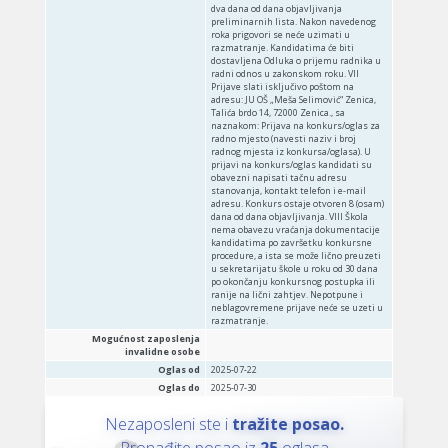
dva dana od dana objavljivanja
preliminarnih lista. Nakon navedenog
roka prigovori se neće uzimati u
razmatranje. Kandidatima će biti
dostavljena Odluka o prijemu radnika u
radni odnos u zakonskom roku. VII
Prijave slati isključivo poštom na
adresu: JU OŠ „Meša Selimović“ Zenica,
Talića brdo 14, 72000 Zenica., sa
naznakom: Prijava na konkurs/oglas za
radno mjesto (navesti naziv i broj
radnog mjesta iz konkursa/oglasa). U
prijavi na konkurs/oglas kandidati su
obavezni napisati tačnu adresu
stanovanja, kontakt telefon i e-mail
adresu. Konkurs ostaje otvoren 8 (osam)
dana od dana objavljivanja. VIII Škola
nema obavezu vraćanja dokumentacije
kandidatima po završetku konkursne
procedure, a ista se može lično preuzeti
u sekretarijatu škole u roku od 30 dana
po okončanju konkursnog postupka ili
ranije na lični zahtjev. Nepotpune i
neblagovremene prijave neće se uzeti u
razmatranje.
Mogućnost zaposlenja
invalidne osobe
Oglas od
2025-07-22
Oglas do
2025-07-30
Nezaposleni ste i
tražite posao.