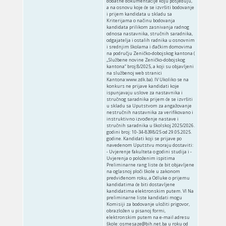
dodatne dokumentacije koju posjeduju,
a na osnovu koje će se izvršiti bodovanje
i prijem kandidata u skladu sa
Kriterijama o načinu bodovanja
kandidata prilikom zasnivanja radnog
odnosa nastavnika, stručnih saradnika,
odgajatelja i ostalih radnika u osnovnim
i srednjim školama i đačkim domovima
na području Zeničko-dobojskog kantona (
„Službene novine Zeničko-dobojskog
kantona“ broj:8/2025, a koji su objavljeni
na službenoj web stranici
Kantona:www.zdk.ba). IV Ukoliko se na
konkurs ne prijave kandidati koje
ispunjavaju uslove za nastavnika i
stručnog saradnika prijem će se izvršiti
u skladu sa Uputstvom za angažovanje
nestručnih nastavnika za verifikovano i
instruktivno izvođenje nastave i
stručnih saradnika u školskoj 2025/2026.
godini broj: 10-34-8398/25 od 29.05.2025.
godine. Kandidati koji se prijave po
navedenom Uputstvu moraju dostaviti:
- Uvjerenje fakulteta o godini studija i -
Uvjerenja o položenim ispitima
Preliminarne rang liste će bit objavljene
na oglasnoj ploči škole u zakonom
predviđenom roku, a Odluke o prijemu
kandidatima će biti dostavljene
kandidatima elektronskim putem. VI Na
preliminarne liste kandidati mogu
Komisiji za bodovanje uložiti prigovor,
obrazložen u pisanoj formi,
elektronskim putem na e-mail adresu
škole: osmesaze@bih.net.ba u roku od