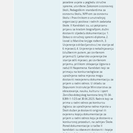
posebne uvjete u pogledu stručne
spreme, utvrđene Zakonom o osnovnoj
školi, Pedagoškim standardima za
osnovnu školu, NPP-om za osnovnu
školu i Pravilnikom o unutrašnjoj
organizaciji poslova i radnih zadataka
škole. II Kandidati su, uz potpisanu
prijavu sa kraćom biografijom, dužni
dostaviti sljedeću dokumentaciju: 1.
Dokaz o stručnoj spremi-diploma, 2.
Izvod iz Matične knjige rođenih, 3.
Uvjerenje o državljanstvu ( ne starije od
6 mjeseci), 4. Uvjerenje o nekažnjavanju
(službenim putem, po izvršenom
prijemu) 5. Ljekarsko uvjerenje (ne
starije od 6 mjeseci, po izvršenom
prijemu, prilikom sklapanja Ugovra o
radu) III Napomena: Kandidati koji se
primaju na konkurse/oglase za
upražnjena radna mjesta mogu
dostaviti neovjerenu dokumentaciju za
prijem u radni odnos. U skladu sa
Dopunom Instrukcije Ministarstva za
obrazovanje, nauku, kulturu i sport
Zeničko-dobojskog kantona broj:10-34-
8399-1-1/25 od 30.06.2025. Radnik koji se
prima u radni odnos po konkursu
/oglasu za upražnjena radna mjesta u
Školi dužan je dostaviti original ili
ovjerenu kopiju dokumentacije za
prijem u radni odnos koju je dostavio u
konkursnoj proceduri, na zahtjev Škole.
Pored dokumentacije iz tačke II
kandidati su obavezni dostaviti i kopije