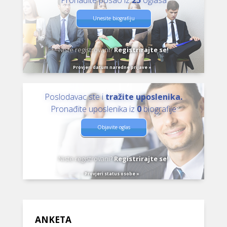
Pronađite posao iz
25
oglasa
Unesite biografiju
Niste registrovani?
Registrirajte se!
Provjeri datum naredne prijave »
Poslodavac ste i
tražite uposlenika.
Pronađite uposlenika iz
0
biografije
Objavite oglas
Niste registrovani?
Registrirajte se!
Provjeri status osobe »
ANKETA