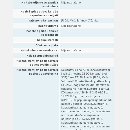
Na koje vrijeme se zasniva
Nije naznačeno
radni odnos
Naziv i opis poslova koje će
zaposlenik obavljati
Mjesto rada (općina)
JU OŠ „Meša Selimović“ Zenica
Radno vrijeme
Nije naznačeno
Posebne psiho - fizičke
sposobnosti
Godine starosti
Očekivana plata
Radni odnos se zasniva na:
Nije naznačeno
Rok za stupanje na rad
Posebni zahtjevi poslodavca u
posredovanju službe
Posebni zahtjevi poslodavca u
Na osnovu člana 72. Zakona o osnovnoj
pogledu zaposlenika
školi („Sl. novine ZE-DO kantona“ broj:
3/18) člana 97.i 98. Pravila JU OŠ „Meša
Selimović“, Odluke Školskog odbora broj:
01-725/25. Saglasnosti Ministarstva za
obrazovanje, nauku, kulturu i sport ZE-
DO kantona broj:10-34-442-19-06/25 od
16.07.2025. godine, raspisuje se:
KONKURS za popunu upražnjenih radnih
mjesta u školskoj 2025/2026. godini 1.
Nastavnik/ca razredne nastave (u
cjelodnevnom boravku), puna nastavna
norma na određeno vrijeme, a
najkasnije do 31 8.2026. godine; 2.
Nastavnik/ca razredne nastave (u
cjelodnevnom boravku), puna nastavna