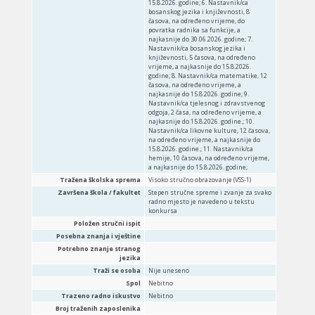
15.8.2026. godine; 6. Nastavnik/ca
bosanskog jezika i književnosti, 8
časova, na određeno vrijeme, do
povratka radnika sa funkcije, a
najkasnije do 30.06.2026. godine; 7.
Nastavnik/ca bosanskog jezika i
književnosti, 5 časova, na određeno
vrijeme, a najkasnije do 15.8.2026.
godine; 8. Nastavnik/ca matematike, 12
časova, na određeno vrijeme, a
najkasnije do 15.8.2026. godine; 9.
Nastavnik/ca tjelesnog i zdravstvenog
odgoja, 2 časa, na određeno vrijeme, a
najkasnije do 15.8.2026. godine.; 10.
Nastavnik/ca likovne kulture, 12 časova,
na određeno vrijeme, a najkasnije do
15.8.2026. godine.; 11. Nastavnik/ca
hemije, 10 časova, na određeno vrijeme,
a najkasnije do 15.8.2026. godine;
Tražena školska sprema
Visoko stručno obrazovanje (VSS-1)
Završena škola / fakultet
Stepen stručne spreme i zvanje za svako
radno mjesto je navedeno u tekstu
konkursa
Položen stručni ispit
Posebna znanja i vještine
Potrebno znanje stranog
jezika
Traži se osoba
Nije uneseno
Spol
Nebitno
Trazeno radno iskustvo
Nebitno
Broj traženih zaposlenika