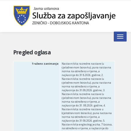
Toggle n
Pregled oglasa
Traženo zanimanje
Nastavnik/ca razredne nastave (u
cjelodnevnom boravku), puna nastavna
norma na određeno vrijeme, a
najkasnije do 31 8.2026. godine; 2.
Nastavnik/ca razredne nastave (u
cjelodnevnom boravku), puna nastavna
norma na određeno vrijeme, a
najkasnije do 31.08.2026. godine; 3.
Nastavnik/ca razredne nastave (u
cjelodnevnom boravku), puna nastavna
norma na određeno vrijeme, a
najkasnije do 31. 08.2026. godine; 4.
Nastavnik/ca razredne nastave u
(cjelodnevnom boravku), puna nastavna
norma na određeno vrijeme, a
najkasnije do 31 08 2026. godine; 5.
Nastavnik/ca engleskog jezika, 7 časova,
na određeno vrijeme, a najkasnije do