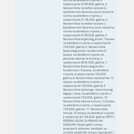
norma na određeno vrijeme, a
najkasnije do 31.08.2026. godine; 3.
Nastavnik/ca razredne nastave (u
cjelodnevnom boravku), puna nastavna
norma na određeno vrijeme, a
najkasnije do 31. 08.2026. godine; 4.
Nastavnik/ca razredne nastave u
(cjelodnevnom boravku), puna nastavna
norma na određeno vrijeme, a
najkasnije do 31 08 2026. godine; 5.
Nastavnik/ca engleskog jezika, 7 časova,
na određeno vrijeme, a najkasnije do
15.8.2026. godine; 6. Nastavnik/ca
bosanskog jezika i književnosti, 8
časova, na određeno vrijeme, do
povratka radnika sa funkcije, a
najkasnije do 30.06.2026. godine; 7.
Nastavnik/ca bosanskog jezika i
književnosti, 5 časova, na određeno
vrijeme, a najkasnije do 15.8.2026.
godine; 8. Nastavnik/ca matematike, 12
časova, na određeno vrijeme, a
najkasnije do 15.8.2026. godine; 9.
Nastavnik/ca tjelesnog i zdravstvenog
odgoja, 2 časa, na određeno vrijeme, a
najkasnije do 15.8.2026. godine.; 10.
Nastavnik/ca likovne kulture, 12 časova,
na određeno vrijeme, a najkasnije do
15.8.2026. godine.; 11. Nastavnik/ca
hemije, 10 časova, na određeno vrijeme,
a najkasnije do 15.8.2026. godine; OPŠTI I
POSEBNI USLOVI ZA PRIJAVU NA
KONKURS I Pored opštih uslova
propisanih zakonom, kandidati za
stručne saradnike moraju ispunjavati i