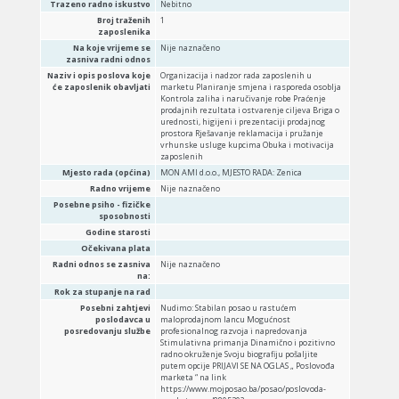
Trazeno radno iskustvo
Nebitno
Broj traženih
1
zaposlenika
Na koje vrijeme se
Nije naznačeno
zasniva radni odnos
Naziv i opis poslova koje
Organizacija i nadzor rada zaposlenih u
će zaposlenik obavljati
marketu Planiranje smjena i rasporeda osoblja
Kontrola zaliha i naručivanje robe Praćenje
prodajnih rezultata i ostvarenje ciljeva Briga o
urednosti, higijeni i prezentaciji prodajnog
prostora Rješavanje reklamacija i pružanje
vrhunske usluge kupcima Obuka i motivacija
zaposlenih
Mjesto rada (općina)
MON AMI d.o.o., MJESTO RADA: Zenica
Radno vrijeme
Nije naznačeno
Posebne psiho - fizičke
sposobnosti
Godine starosti
Očekivana plata
Radni odnos se zasniva
Nije naznačeno
na:
Rok za stupanje na rad
Posebni zahtjevi
Nudimo: Stabilan posao u rastućem
poslodavca u
maloprodajnom lancu Mogućnost
posredovanju službe
profesionalnog razvoja i napredovanja
Stimulativna primanja Dinamično i pozitivno
radno okruženje Svoju biografiju pošaljite
putem opcije PRIJAVI SE NA OGLAS „ Poslovođa
marketa “ na link
https://www.mojposao.ba/posao/poslovoda-