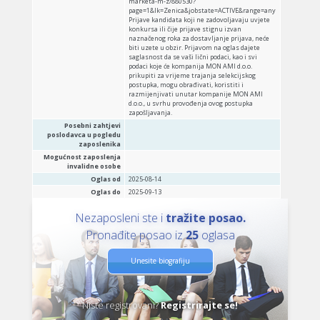
marketa-m-z/880530?
page=1&lk=Zenica&jobstate=ACTIVE&range=any
Prijave kandidata koji ne zadovoljavaju uvjete
konkursa ili čije prijave stignu izvan
naznačenog roka za dostavljanje prijava, neće
biti uzete u obzir. Prijavom na oglas dajete
saglasnost da se vaši lični podaci, kao i svi
podaci koje će kompanija MON AMI d.o.o.
prikupiti za vrijeme trajanja selekcijskog
postupka, mogu obrađivati, koristiti i
razmijenjivati unutar kompanije MON AMI
d.o.o., u svrhu provođenja ovog postupka
zapošljavanja.
Posebni zahtjevi
poslodavca u pogledu
zaposlenika
Mogućnost zaposlenja
invalidne osobe
Oglas od
2025-08-14
Oglas do
2025-09-13
Nezaposleni ste i
tražite posao.
Pronađite posao iz
25
oglasa
Unesite biografiju
Niste registrovani?
Registrirajte se!