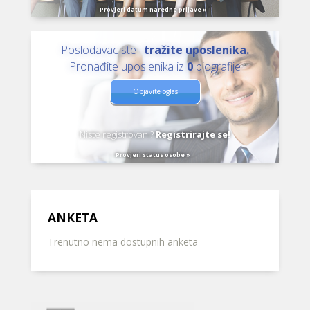
Provjeri datum naredne prijave »
Poslodavac ste i
tražite uposlenika.
Pronađite uposlenika iz
0
biografije
Objavite oglas
Niste registrovani?
Registrirajte se!
Provjeri status osobe »
ANKETA
Trenutno nema dostupnih anketa