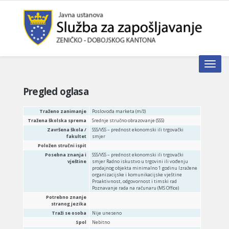
Toggle n
Pregled oglasa
Traženo zanimanje
Poslovođa marketa (m/ž)
Tražena školska sprema
Srednje stručno obrazovanje (SSS)
Završena škola /
SSS/VSS – prednost ekonomski ili trgovački
fakultet
smjer
Položen stručni ispit
Posebna znanja i
SSS/VSS – prednost ekonomski ili trgovački
vještine
smjer Radno iskustvo u trgovini ili vođenju
prodajnog objekta minimalno 1 godinu Izražene
organizacijske i komunikacijske vještine
Proaktivnost, odgovornost i timski rad
Poznavanje rada na računaru (MS Office)
Potrebno znanje
stranog jezika
Traži se osoba
Nije uneseno
Spol
Nebitno