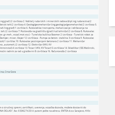
. ing.građ.) 2 izvršioca 2. Voditelj rudarskih i minerskih radova (dipl.ing.rudarastva) 2
odetski teh) 2 izvršioca 4. Geolog/geomehaničar (ing.geologije/geomehanike) 2 izvršioca 5.
rađ./ing.građ) 1 izvršilac 6. Rukovodilac transporta, mehanizacije i održavanja na
. teh.) 2 izvršioca 7. Poslovođa na gradilištu (građ./rud tehničar) 2 izvršioca 8. Rukovalac
v. gr.meh., vozač.mot.voz.) - Tunelska bušilica Boomer 2 izvršioca - Tunelski robot za
 - Damper, mixer, šleper 12 izvršilaca - Pumpa za beton- stabilna 3 izvršioca 9. Rukovalac
ck) 1 izvršilac 10. Rukovalac postrojenjem betonara 2 izvršioca 11. Mehaničar
, automeh.) 2 izvršioca 12. Električar (VKV, KV
instal) 4 izvršioca 13. Tesar ( VKV, KV Tesar) 5 izvršilaca 14. Skladištar ( SSS Mašinski,
moćni radnik za rad u građevini 8 izvršilaca 16. Računovođa 2 izvršioca
vina, Crna Gora
 o stručnoj spremi, certifikati, uverenja, vozačka dozvola, možete dostaviti do
E NA OGLAS\", fax: 033/627-633 ili putem pošte na adresu: ENTEA d.o.o. Sarajevo, Hifzi