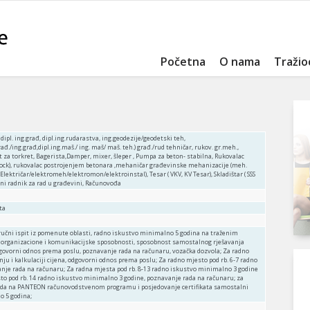
Početna
O nama
Tražio
 dipl. ing.građ, dipl.ing.rudarastva, ing.geodezije/geodetski teh,
ađ./ing.građ,dipl.ing.maš./ ing. maš/ maš. teh.) građ./rud tehničar, rukov. gr.meh.,
 za torkret, Bagerista,Damper, mixer, šleper , Pumpa za beton- stabilna, Rukovalac
rock), rukovalac postrojenjem betonara ,mehaničar građevinske mehanizacije (meh.
 Električar/elektromeh/elektromon/elektroinstal), Tesar ( VKV, KV Tesar), Skladištar ( SSS
ni radnik za rad u građevini, Računovođa
ta
tručni ispit iz pomenute oblasti, radno iskustvo minimalno 5 godina na traženim
, organizacione i komunikacijske sposobnosti, sposobnost samostalnog rješavanja
dgovorni odnos prema poslu, poznavanje rada na računaru, vozačka dozvola; Za radno
nju i kalkulaciji cijena, odgovorni odnos prema poslu; Za radno mjesto pod rb. 6-7 radno
nje rada na računaru; Za radna mjesta pod rb. 8-13 radno iskustvo minimalno 3 godine
to pod rb. 14 radno iskustvo minimalno 3 godine, poznavanje rada na računaru; za
rada na PANTEON računovodstvenom programu i posjedovanje certifikata samostalni
o 5 godina;