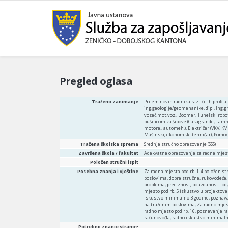
Pregled oglasa
Traženo zanimanje
Prijem novih radnika različitih profila:
ing.geologije/geomehanike, dipl. Ing.gr
vozač.mot.voz., Boomer, Tunelski robot
bušilicom za šipove (Casagrande, Tam
motora., automeh.), Električar (VKV, KV
Mašinski, ekonomski tehničar), Pomoć
Tražena školska sprema
Srednje stručno obrazovanje (SSS)
Završena škola / fakultet
Adekvatna obrazovanja za radna mjes
Položen stručni ispit
Posebna znanja i vještine
Za radna mjesta pod rb. 1-4 položen s
poslovima, dobre stručne, rukovodeće
problema, preciznost, pouzdanost i o
mjesto pod rb. 5 iskustvo u projektova
iskustvo minimalno 3 godine, poznava
na traženim poslovima; Za radno mjes
radno mjesto pod rb. 16. poznavanje 
računovođa, radno iskustvo minimaln
Potrebno znanje stranog