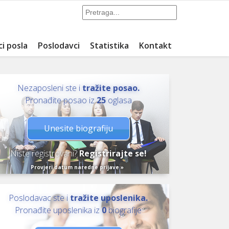
ci posla
Poslodavci
Statistika
Kontakt
Nezaposleni ste i
tražite posao.
Pronađite posao iz
25
oglasa
Unesite biografiju
Niste registrovani?
Registrirajte se!
Provjeri datum naredne prijave »
Poslodavac ste i
tražite uposlenika.
Pronađite uposlenika iz
0
biografije