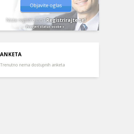
Objavite oglas
Niste registrovani?
Registrirajte se!
Provjeri status osobe »
ANKETA
Trenutno nema dostupnih anketa