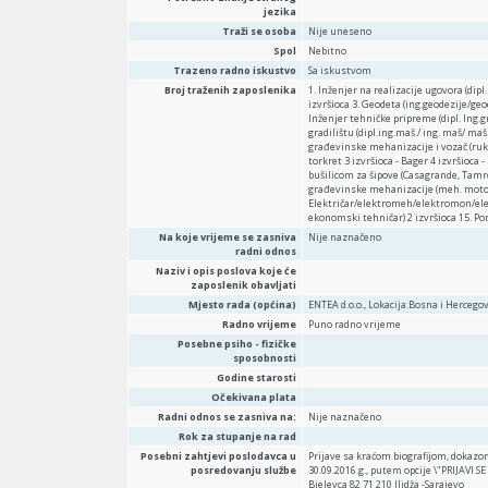
jezika
Traži se osoba
Nije uneseno
Spol
Nebitno
Trazeno radno iskustvo
Sa iskustvom
Broj traženih zaposlenika
1. Inženjer na realizacije ugovora (dipl
izvršioca 3. Geodeta (ing.geodezije/ge
Inženjer tehničke pripreme (dipl. Ing.g
gradilištu (dipl.ing.maš./ ing. maš/ maš
građevinske mehanizacije i vozač (ruko
torkret 3 izvršioca - Bager 4 izvršioca
bušilicom za šipove (Casagrande, Tamro
građevinske mehanizacije (meh. motora.
Električar/elektromeh/elektromon/elektro
ekonomski tehničar) 2 izvršioca 15. Po
Na koje vrijeme se zasniva
Nije naznačeno
radni odnos
Naziv i opis poslova koje će
zaposlenik obavljati
Mjesto rada (općina)
ENTEA d.o.o., Lokacija:Bosna i Hercego
Radno vrijeme
Puno radno vrijeme
Posebne psiho - fizičke
sposobnosti
Godine starosti
Očekivana plata
Radni odnos se zasniva na:
Nije naznačeno
Rok za stupanje na rad
Posebni zahtjevi poslodavca u
Prijave sa kraćom biografijom, dokazom
posredovanju službe
30.09.2016.g., putem opcije \"PRIJAVI S
Bjelevca 82 71 210 Ilidža -Sarajevo