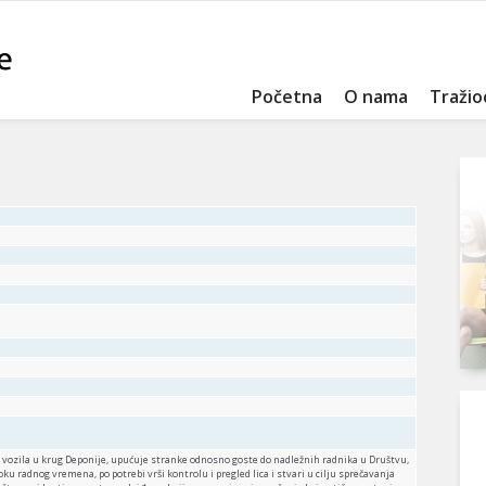
Početna
O nama
Tražio
a i vozila u krug Deponije, upućuje stranke odnosno goste do nadležnih radnika u Društvu,
oku radnog vremena, po potrebi vrši kontrolu i pregled lica i stvari u cilju sprečavanja