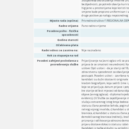
zloupotreba oko otuđenja imovine Druš
bezbjednosti, po potrebi obavlja kurir
higijene u prostorijama koje koristi t
smjene bude propisno uniformisan i u
druge poslove po nalogu neposrednog r
Mjesto rada (općina)
Privredno društvo \'\'REGIONALNA DEP
Radno vrijeme
Puno radno vrijeme
Posebne psiho - fizičke
sposobnosti
Godine starosti
Očekivana plata
Radni odnos se zasniva na:
Nije naznačeno
Rok za stupanje na rad
Posebni zahtjevi poslodavca u
Prijavljivanje na Javni oglas vrši se
posredovanju službe
prijava će se smatrati neurednom). Kan
uslove: Opći uslovi: - da je stariji od 
zdravstvenu sposobnost za obavljanje p
postupak. Posebni uslovi: - završena n
kandidati su dužni dostaviti originale 
kraćom biografijom, koja sadrži: (ime 
koje se prijavljuje, datum prijave i pot
(ne starije od šest mjeseci od dana obja
objave Javnog oglasa); - diploma/svjedo
evidenciji JU Služba za zapošljavanje
slučaju ostvarenog istog broja bodova
statusu člana porodice šehida, poginulo
ratnog vojnog invalida, c) kandidat u 
branioca, e) kandidat u statusu člana 
demobilisanog branioca (roditelji, bra
priznanja i odlikovanja odnosno demo
prijavu dostave dokaz o statusu izdat 
Kandidati iz tačke e) dužni su priložit