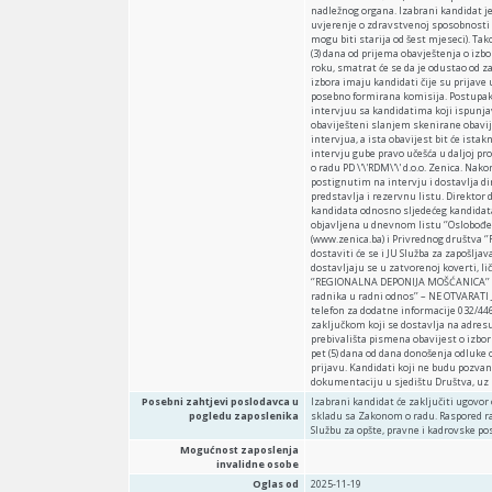
nadležnog organa. Izabrani kandidat je
uvjerenje o zdravstvenoj sposobnosti i
mogu biti starija od šest mjeseci). Tak
(3) dana od prijema obavještenja o izb
roku, smatrat će se da je odustao od za
izbora imaju kandidati čije su prijav
posebno formirana komisija. Postupak
intervjuu sa kandidatima koji ispunja
obaviješteni slanjem skenirane obavij
intervjua, a ista obavijest bit će ista
intervju gube pravo učešća u daljoj pr
o radu PD \'\'RDM\'\' d.o.o. Zenica. N
postignutim na intervju i dostavlja d
predstavlja i rezervnu listu. Direkto
kandidata odnosno sljedećeg kandidata
objavljena u dnevnom listu ‘’Oslobođen
(www.zenica.ba) i Privrednog društva 
dostaviti će se i JU Služba za zapošl
dostavljaju se u zatvorenoj koverti, l
‘’REGIONALNA DEPONIJA MOŠĆANICA’’ d.o
radnika u radni odnos’’ – NE OTVARATI 
telefon za dodatne informacije 032/44
zaključkom koji se dostavlja na adresu
prebivališta pismena obavijest o izbo
pet (5) dana od dana donošenja odluke
prijavu. Kandidati koji ne budu pozva
dokumentaciju u sjedištu Društva, uz 
Posebni zahtjevi poslodavca u
Izabrani kandidat će zaključiti ugov
pogledu zaposlenika
skladu sa Zakonom o radu. Raspored r
Službu za opšte, pravne i kadrovske po
Mogućnost zaposlenja
invalidne osobe
Oglas od
2025-11-19