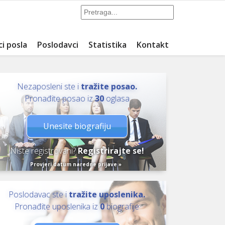
ci posla
Poslodavci
Statistika
Kontakt
Nezaposleni ste i
tražite posao.
Pronađite posao iz
30
oglasa
Unesite biografiju
Niste registrovani?
Registrirajte se!
Provjeri datum naredne prijave »
Poslodavac ste i
tražite uposlenika.
Pronađite uposlenika iz
0
biografije