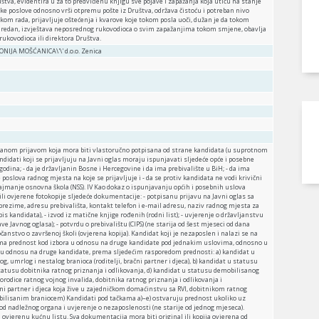
tva, evidentira u za to predviđenu knjigu sve pojave i zapažanja koja utiču na stanje
ske poslove odnosno vrši otpremu pošte iz Društva, održava čistoću i potreban nivo
okom rada, prijavljuje oštećenja i kvarove koje tokom posla uoči, dužan je da tokom
redan, izvještava neposrednog rukovodioca o svim zapažanjima tokom smjene, obavlja
ukovodioca ili direktora Društva.
ONIJA MOŠĆANICA\'\' d.o.o. Zenica
 pisanom prijavom koja mora biti vlastoručno potpisana od strane kandidata (u suprotnom
didati koji se prijavljuju na Javni oglas moraju ispunjavati sljedeće opće i posebne
18 godina; - da je državljanin Bosne i Hercegovine i da ima prebivalište u BiH; - da ima
oslova radnog mjesta na koje se prijavljuje i - da se protiv kandidata ne vodi krivični
ajmanje osnovna škola (NSS). IV Kao dokaz o ispunjavanju općih i posebnih uslova
ili ovjerene fotokopije sljedeće dokumentacije: - potpisanu prijavu na Javni oglas sa
i prezime, adresu prebivališta, kontakt telefon i e-mail adresu, naziv radnog mjesta za
pis kandidata), - izvod iz matične knjige rođenih (rodni list); - uvjerenje o državljanstvu
ve Javnog oglasa); - potvrdu o prebivalištu (CIPS) (ne starija od šest mjeseci od dana
čanstvo o završenoj školi (ovjerena kopija). Kandidat koji je nezaposlen i nalazi se na
 ima prednost kod izbora u odnosu na druge kandidate pod jednakim uslovima, odnosno u
 u odnosu na druge kandidate, prema sljedećim rasporedom prednosti: a) kandidat u
g, umrlog i nestalog branioca (roditelji, bračni partner i djeca), b) kandidat u statusu
statusu dobitnika ratnog priznanja i odlikovanja, d) kandidat u statusu demobilisanog
porodice ratnog vojnog invalida, dobitnika ratnog priznanja i odlikovanja i
čni partner i djeca koja žive u zajedničkom domaćinstvu sa RVI, dobitnikom ratnog
bilisanim braniocem) Kandidati pod tačkama a)–e) ostvaruju prednost ukoliko uz
od nadležnog organa i uvjerenje o nezaposlenosti (ne starije od jednog mjeseca).
i i ovjerenu kućnu listu. Sva dokumentacija mora biti original ili kopija ovjerena od