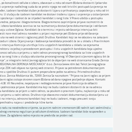
, po konačnosti odluke o izboru, obavezan u roku od osam (8) dana dostaviti ljekarsko
 uvjerenje nadležnog suda da se protiv njega ne vodi krivični postupak (uvjerenja ne
ođer, izabrani kandidat dužan je dostaviti Izjavu o prihvatanju zaposlenja u roku od tri
oru. U slučaju da izabrani kandidat ne dostavi traženu izjavu i uvjerenja u ostavljenom
sposlenja i izabrat će se slijedeći kandidat s rang liste. V Pravo učešća u postupku
e uredne, potpune i blagovremene. Blagovremeno zaprimljene prijave razmotriti će
 izbora kandidata zasniva se na razmatranju dostavljene dokumentacije i održanom
vaju uslove Oglasa. Kandidati će o terminu i mjestu održavanja intervjua biti
esti na e-mail adresu naveden u prijavi najmanje pet (5) dana prije održavanja
knuta na web stranici i oglasnoj ploči Društva. Kandidati koji se ne odazovu na zakazani
oceduri izbora. Ocjenjivanje i bodovanje kandidata provodit će se u skladu s Pravilnikom
akon intervjua Komisija utvrđuje listu uspješnih kandidata u skladu sa ocjenama
irektoru izvještaj o provedenom postupku i listu uspješnih kandidata koja ujedno
r donosi odluku o prijemu u radni odnos prvorangiranog kandidata sa liste uspješnih
 sa rang liste u slučaju odustanka prvorangiranog. VI Obavijest o Javnom oglasu bit će
je’’, a integralni tekst Javnog oglasa bit će objavljen na web stranicama Grada Zenica
‘’REGIONALNA DEPONIJA MOŠĆANICA’’ d.o.o. Zenica (www.rdm.ba). Tekst Javnog oglasa
javanje ZDK radi objave na njenoj web stranici. Prijave sa potrebnom dokumentacijom
ično u sjedište Društva ili putem preporučene pošte na adresu: Privredno društvo
.o. Zenica Mošćanica bb., 72000 Zenica Sa naznakom: ‘’Prijava na Javni oglas za prijem
Javni oglas ostaje otvoren osam (8) dana od dana njegove posljednje objave. Kontakt
6-630. VII Neuredne, nepotpune i neblagovremene prijave Komisija će odbaciti
 podnosioca prijave. Kandidatima koji ne budu izabrani dostaviti će se na adresu
ru kandidata za prijem u radni odnos, sa poukom o pravnom lijeku, najkasnije u roku od
 o prijemu u radni odnos. Društvo nije obavezno vraćati dokumentaciju dostavljenu uz
ni na intervju, odnosno kandidati koji ne budu izabrani, mogu preuzeti svoju
prethodnu najavu i predočenje lične karte.
or o radu na neodređeno vrijeme, sa punim radnim vremenom (40 radnih sati sedmično) u
adnog vremena regulisan je odlukom direktora. Izabrani kandidat biće raspoređen u
slove. Za oglašeno radno mjesto ne predviđa se probni rad.