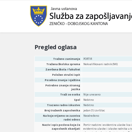
Pregled oglasa
Traženo zanimanje
PORTIR
Tražena školska sprema
Nekvalifikovani radnik (NK)
Završena škola / fakultet
Položen stručni ispit
Posebna znanja i vještine
Potrebno znanje stranog
jezika
Traži se osoba
Nije uneseno
Spol
Nebitno
Trazeno radno iskustvo
Nebitno
Broj traženih zaposlenika
jedan (1) izvršilac
Na koje vrijeme se zasniva
Neodređeno
radni odnos
Naziv i opis poslova koje će
Portir nadzire i evidentira ulaske lic
zaposlenik obavljati
evidentira ulaske i izlaske radnika u t