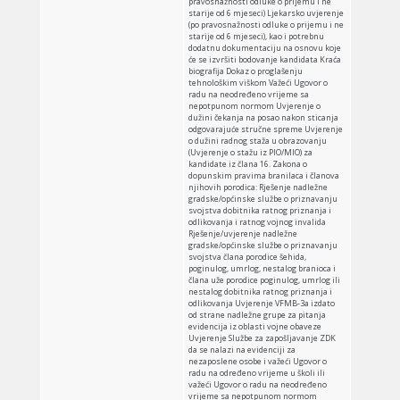
pravosnažnosti odluke o prijemu i ne
starije od 6 mjeseci) Ljekarsko uvjerenje
(po pravosnažnosti odluke o prijemu i ne
starije od 6 mjeseci), kao i potrebnu
dodatnu dokumentaciju na osnovu koje
će se izvršiti bodovanje kandidata Kraća
biografija Dokaz o proglašenju
tehnološkim viškom Važeći Ugovor o
radu na neodređeno vrijeme sa
nepotpunom normom Uvjerenje o
dužini čekanja na posao nakon sticanja
odgovarajuće stručne spreme Uvjerenje
o dužini radnog staža u obrazovanju
(Uvjerenje o stažu iz PIO/MIO) za
kandidate iz člana 16. Zakona o
dopunskim pravima branilaca i članova
njihovih porodica: Rješenje nadležne
gradske/općinske službe o priznavanju
svojstva dobitnika ratnog priznanja i
odlikovanja i ratnog vojnog invalida
Rješenje/uvjerenje nadležne
gradske/općinske službe o priznavanju
svojstva člana porodice šehida,
poginulog, umrlog, nestalog branioca i
člana uže porodice poginulog, umrlog ili
nestalog dobitnika ratnog priznanja i
odlikovanja Uvjerenje VFMB-3a izdato
od strane nadležne grupe za pitanja
evidencija iz oblasti vojne obaveze
Uvjerenje Službe za zapošljavanje ZDK
da se nalazi na evidenciji za
nezaposlene osobe i važeći Ugovor o
radu na određeno vrijeme u školi ili
važeći Ugovor o radu na neodređeno
vrijeme sa nepotpunom normom