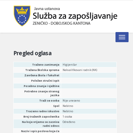
Toggle n
Pregled oglasa
Traženo zanimanje
Higijeničar
Tražena školska sprema
Nekvalifikovani radnik (NK)
Završena škola / fakultet
Položen stručni ispit
Posebna znanja i vještine
Potrebno znanje stranog
jezika
Traži se osoba
Nije uneseno
Spol
Nebitno
Trazeno radno iskustvo
Nebitno
Broj traženih zaposlenika
1 osoba
Na koje vrijeme se zasniva
Određeno
radni odnos
Naziv i opis poslova koje će