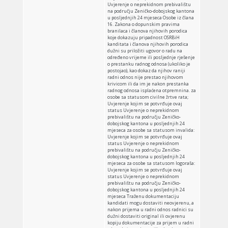
Uvjerenje o neprekidnom prebivalištu
na području Zeničko-dobojskog kantona
u posljednjih 24 mjeseca Osobe iz člana
16. Zakona o dopunskim pravima
branilaca i članova njihovih porodica
koje dokazuju pripadnost OSRBiH
kanditata i članova njihovih porodica
dužni su priložiti ugovor o radu na
određeno vrijeme ili posljednje rješenje
o prestanku radnog odnosa (ukoliko je
postojao), kao dokaz da njihov raniji
radni odnos nije prestao njihovom
krivicom ili da im je nakon prestanka
radnog odnosa isplaćena otpremnina. za
osobe sa statusom civilne žrtve rata;
Uvjerenje kojim se potvrđuje ovaj
status Uvjerenje o neprekidnom
prebivalištu na području Zeničko-
dobojskog kantona u posljednjih 24
mjeseca za osobe sa statusom invalida:
Uvjerenje kojim se potvrđuje ovaj
status Uvjerenje o neprekidnom
prebivalištu na području Zeničko-
dobojskog kantona u posljednjih 24
mjeseca za osobe sa statusom logoraša:
Uvjerenje kojim se potvrđuje ovaj
status Uvjerenje o neprekidnom
prebivalištu na području Zeničko-
dobojskog kantona u posljednjih 24
mjeseca Traženu dokumentaciju
kandidati mogu dostaviti neovjerenu, a
nakon prijema u radni odnos radnici su
dužni dostaviti original ili ovjerenu
kopiju dokumentacije za prijem u radni