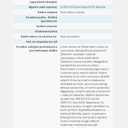
zaposlenik obavljati
Mjesto rada (općina)
JU OŠ \\\'\\\'Ćamil Sijarić\\\'\\\' Nemila
Radno vrijeme
Puno radno vrijeme
Posebne psiho - fizičke
sposobnosti
Godine starosti
Očekivana plata
Radni odnos se zasniva na:
Nije naznačeno
Rok za stupanje na rad
Posebni zahtjevi poslodavca u
Uslovi konkursa: Pored općih uslova za
posredovanju službe
zasnivanje radnog odnosa propisanih
Zakonom, kandidati treba da
ispunjavaju uslove predviđene
Zakonom o osnovnoj školi, Pedagoškim
standardima za osnovnu školu i
Pravilnikom o unutrašnjoj organizaciji i
sistematizaciji radnih mjesta. Prijem
kandidata će se vršiti na osnovu odredbi
važećih Kriterija o načinu bodovanja
kandidata prilikom zasnivanja radnog
odnosa nastavnika, stručnih saradnika i
odgajatelja i ostalih radnika u osnovnim
i srednjim školama i đačkim domovima
na području ZDK (\\\'\\\'Sl.novine
ZDK\\\'\\\', broj: 8/25). Napomena: Uz
obaveznu prijavu na oglas, kandidati su
dužni priložiti: Svjedodžbu/Diplomu o
stečenoj školskoj spremi Uvjerenje o
državljanstvu (ne starije od 6 mjeseci)
Izvod iz matične knjige rođenih
Uvjerenje o nekažnjavanju (po