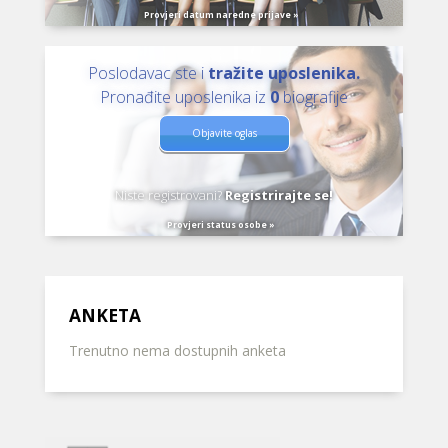
Provjeri datum naredne prijave »
Poslodavac ste i
tražite uposlenika.
Pronađite uposlenika iz
0
biografije
Objavite oglas
Niste registrovani?
Registrirajte se!
Provjeri status osobe »
ANKETA
Trenutno nema dostupnih anketa