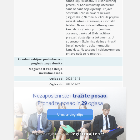
odnos koju su dostavili u konkursnoj
proceduri. Konkurs ostaje otvoren 8
dana od dana objavljivanja. Prijave
dostaviti lično ili na adresu škole
(Doglodska 7, Nemila 72 212). Uz prijavu
navesti adresu stanovanja i kontakt
telefon. Nakon isteka žalbenog roka
kandidati koji nisu primljeni imaju
obavezu, u roku od 30 dana, lično
preuzeti dostavljena dokumenta. U
suprotnom škole nisu dužne arhivski
čuvati navedenu dokumentaciju
kandidata. Nepotpune i neblagovremene
prijave neće se razmatrati.
Posebni zahtjevi poslodavca u
pogledu zaposlenika
Mogućnost zaposlenja
invalidne osobe
Oglas od
2025-12-16
Oglas do
2025-12-24
Nezaposleni ste i
tražite posao.
Pronađite posao iz
29
oglasa
Unesite biografiju
Niste registrovani?
Registrirajte se!