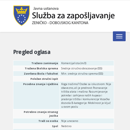
Toggle n
Pregled oglasa
Traženo zanimanje
Komercijalista (m/ž)
Tražena školska sprema
Srednje stručno obrazovanje (SSS)
Završena škola / fakultet
Min. srednja stručna sprema (SSS)
Položen stručni ispit
Posebna znanja i vještine
Koga tražimo? Osobe sa iskustvom: Nije
obavezno, ali je prednost Poznavanje
tržišta alata i mašina: Razumijevanje
potreba i zahtjeva naših kupaca i
praćenje tržišta i konkurencije Vozačka
dozvola B-kategorije: Mobilnost je ključ
u ovom poslu
Potrebno znanje stranog
jezika
Traži se osoba
Nije uneseno
Spol
Nebitno