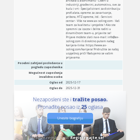
artikala u asortimanu - Lideri u
industriji, građevini, automotivu, sve za
kuću i vrt - Specijalizirani za distribuciju
profi alata, opreme za zavarivanje,
pribora, HTZ opreme, itd. - Servisni
centar - Više na www.ax-soling.com - Vaš
team za kvalitetu i projekte ! Ako ste
spremni za izazov i želite raditi u
dinamičnom team-u, prijavite se!
Prijave možete slati na e-mail: info@ax-
soling.com ili direktno putem našeg
karijera-linka: https://www.ax-
soling.com/karijera/ Pridružite se našoj
uspješnoj priči! Radujemo se vašim
prijavama.
Posebni zahtjevi poslodavca u
pogledu zaposlenika
Mogućnost zaposlenja
invalidne osobe
Oglas od
2025-12-17
Oglas do
2025-12-31
Nezaposleni ste i
tražite posao.
Pronađite posao iz
25
oglasa
Unesite biografiju
Niste registrovani?
Registrirajte se!