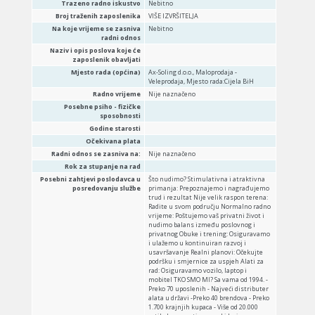
Trazeno radno iskustvo
Nebitno
Broj traženih zaposlenika
VIŠE IZVRŠITELJA
Na koje vrijeme se zasniva
Nebitno
radni odnos
Naziv i opis poslova koje će
zaposlenik obavljati
Mjesto rada (općina)
Ax-Soling d.o.o., Maloprodaja -
Veleprodaja, Mjesto rada:Cijela BiH
Radno vrijeme
Nije naznačeno
Posebne psiho - fizičke
sposobnosti
Godine starosti
Očekivana plata
Radni odnos se zasniva na:
Nije naznačeno
Rok za stupanje na rad
Posebni zahtjevi poslodavca u
Što nudimo? Stimulativna i atraktivna
posredovanju službe
primanja: Prepoznajemo i nagrađujemo
trud i rezultat Nije velik raspon terena:
Radite u svom području Normalno radno
vrijeme: Poštujemo vaš privatni život i
nudimo balans između poslovnog i
privatnog Obuke i trening: Osiguravamo
i ulažemo u kontinuiran razvoj i
usavršavanje Realni planovi: Očekujte
podršku i smjernice za uspjeh Alati za
rad: Osiguravamo vozilo, laptop i
mobitel TKO SMO MI? Sa vama od 1994. -
Preko 70 uposlenih - Najveći distributer
alata u državi -Preko 40 brendova - Preko
1.700 krajnjih kupaca - Više od 20.000