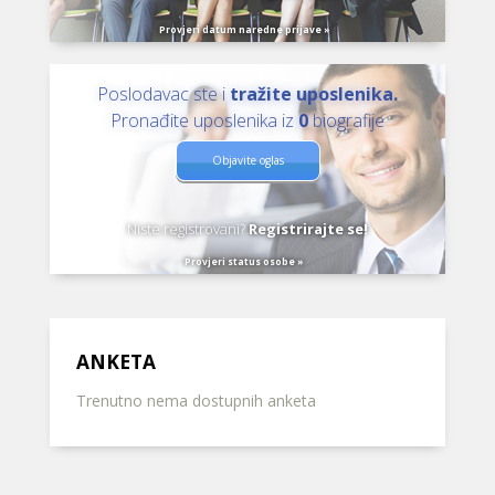
Provjeri datum naredne prijave »
Poslodavac ste i
tražite uposlenika.
Pronađite uposlenika iz
0
biografije
Objavite oglas
Niste registrovani?
Registrirajte se!
Provjeri status osobe »
ANKETA
Trenutno nema dostupnih anketa